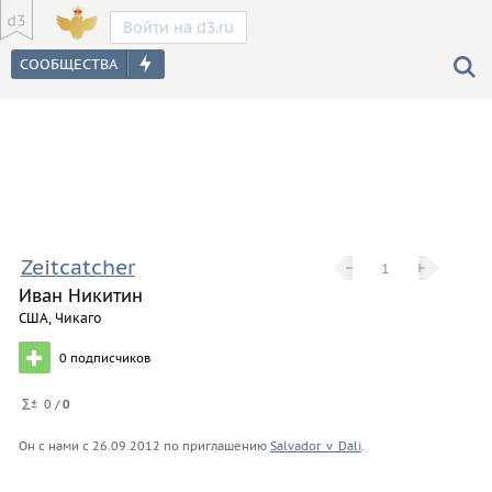
Войти на d3.ru
Zeitcatcher
−
−
+
+
1
Иван Никитин
США, Чикаго
0
подписчиков
0 /
0
Он с нами с
26.09.2012
по приглашению
Salvador_v_Dali
.