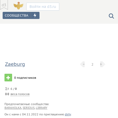
Войти на d3.ru
Zaeburg
−
−
+
+
2
0
подписчиков
6 /
0
веса голосов
Предпочитаемые сообщества:
BARAHOLKA
,
SERIOUS
,
LIBRARY
Он с нами с
04.11.2022
по приглашению
dirty
.