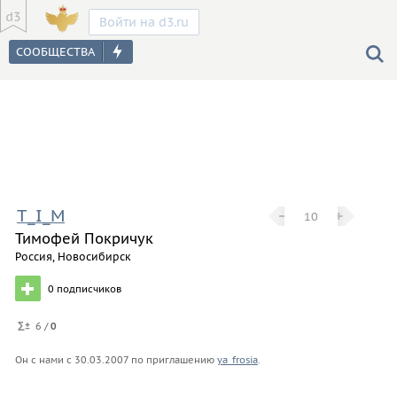
Войти на d3.ru
T_I_M
−
−
+
+
10
Тимофей Покричук
Россия, Новосибирск
0
подписчиков
6 /
0
Он с нами с
30.03.2007
по приглашению
ya_frosia
.