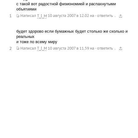
с такой вот радостной физиономией и распахнутыми
объятиями
1
.
Написал
T_I_M
10 августа 2007 в 12.02
на
·
ответить
будет здорово если бумажных будет столько же сколько и
реальных
и тоже по всему миру
2
.
Написал
T_I_M
10 августа 2007 в 11.59
на
·
ответить