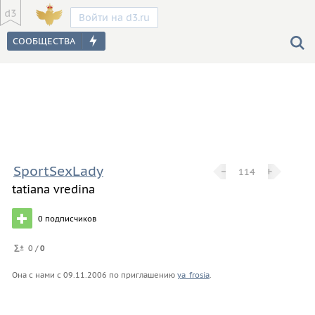
Войти на d3.ru
SportSexLady
−
−
+
+
114
tatiana vredina
0
подписчиков
0 /
0
Она с нами с
09.11.2006
по приглашению
ya_frosia
.