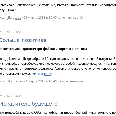
спытываю нечеловеческие мучения, пытаясь написать статью, использу
ку. Никак.
исал
Skyblade
·
24 марта 2018 в 19.47
·
1 комментарий
MICROPROZA
Больше позитива
яснительная диспетчера фабрики горячего синтеза
Дэвид Трэмпл, 15 декабря 2547 года столкнулся с критической ситуацией
 из четырёх энергоблока, что повлекло за собой падение мощности на ге
ячую плазму в пределах реактора. Автоматическое отключение генератор
го энергокомплекса.
развернуть
исал
Skyblade
·
23 марта 2018 в 16.46
·
3 комментария
MICROPROZA
Исказитель будущего
ерт подошёл к двери. Обычная офисная дверь, без таблички, только с 