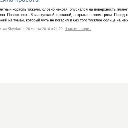
антный корабль тяжело, словно нехотя, опускался на поверхность плане
ева. Поверхность была тусклой и ржавой, покрытая слоем грязи. Перед 
жий на туман, который чуть не погасил и без того тусклое солнце на неб
исал
Skyblade
·
20 марта 2018 в 21.29
·
4 комментария
Реклама
API
box@d3.ru
Размещение рекламы
@d3.ru
Частные объявления