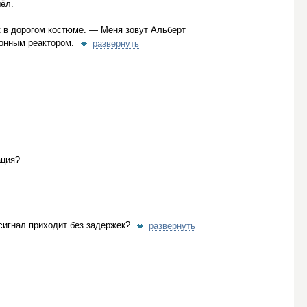
шёл.
к в дорогом костюме. — Меня зовут Альберт
онным реактором.
развернуть
ация?
 сигнал приходит без задержек?
развернуть