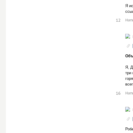
Я и
ссыл
12
Нап
Объ
Я, 
три
гор
все
16
Нап
Роб