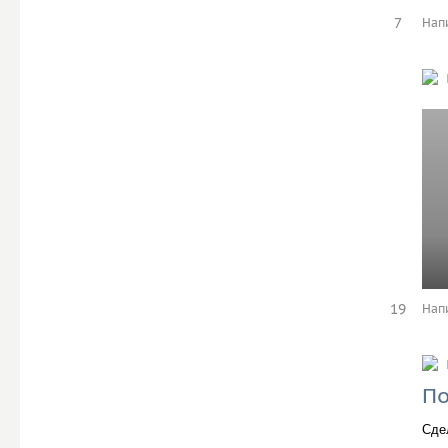
7
Нап
19
Нап
По
Сде