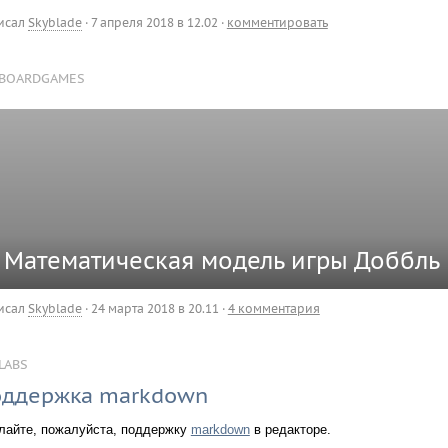
исал
Skyblade
·
7 апреля 2018 в 12.02
·
комментировать
BOARDGAMES
Математическая модель игры Доббль
исал
Skyblade
·
24 марта 2018 в 20.11
·
4 комментария
LABS
ддержка markdown
лайте, пожалуйста, поддержку
markdown
в редакторе.