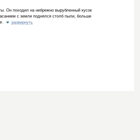
ты. Он походил на небрежно вырубленный кусок
касанием с земли поднялся столб пыли, больше
е.
развернуть
©
2026
Пользовательское соглашение
18+