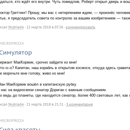
даться, кто ждёт его внутри. Чуть помедлив, Роберт открыл дверь и во
октор Греттинг! Прошу, мы вас с нетерпением ждем, — произнёс челове
тье, я председатель совета по контролю за вашим изобретением — тахи
исал
Skyblade
·
22 марта 2018 в 07.56
·
комментировать
MICROPROZA
Симулятор
ержант МакКормик, срочно зайдите ко мне!
то–о–о? Капитан, наш корабль в открытом космосе, откуда здесь гравит
е морочьте мне голову, живо ко мне!
йан МакКормик вошёл в капитанскую рубку.
 нас на видеосвязи сенатор Дориган с важным сообщением.
 ведь до планеты, где находится сенатор, более 400 световых лет, как
исал
Skyblade
·
21 марта 2018 в 21.51
·
3 комментария
MICROPROZA
Сила красоты