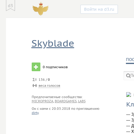
Войти на d3.ru
Skyblade
ПО
0
подписчиков
136 /
0
веса голосов
в со
Предпочитаемые сообщества:
MICROPROZA
,
BOARDGAMES
,
LABS
Кл
Он с нами с
20.03.2018
по приглашению
dirty
.
— З
— З
— Д
— Х