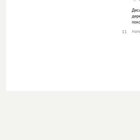
Дес
дер
похо
11
Нап
d3.ru
Помощь
О сайте
Общие вопросы:
mail
Правила
Что-то сломалось?
wtf
Энциклопедия