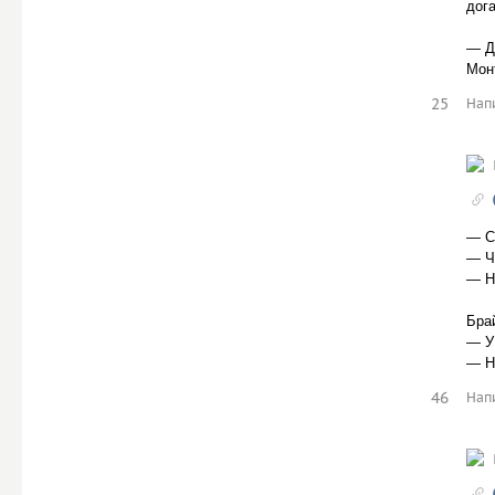
дога
— Д
Мон
25
Нап
— С
— Ч
— Н
Бра
— У
— Но
46
Нап