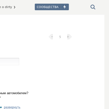
 о dirty
−
−
+
+
5
ичным автомобилем?
?
развернуть