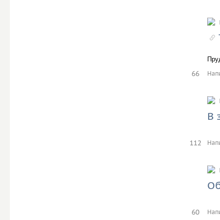
Пру
66
Нап
В 
112
Нап
Об
60
Нап