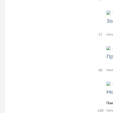
Зо
57
Нап
П
40
Нап
Мо
Пше
108
Нап