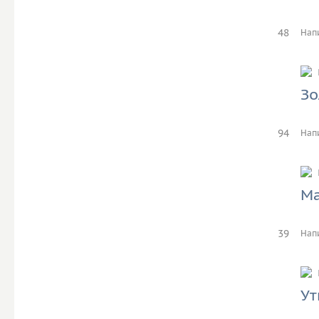
48
Нап
Зо
94
Нап
Ма
39
Нап
Ут