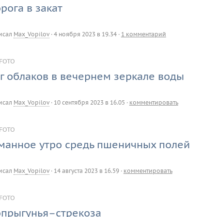
рога в закат
исал
Max_Vopilov
·
4 ноября 2023 в 19.34
·
1 комментарий
FOTO
г облаков в вечернем зеркале воды
исал
Max_Vopilov
·
10 сентября 2023 в 16.05
·
комментировать
FOTO
манное утро средь пшеничных полей
исал
Max_Vopilov
·
14 августа 2023 в 16.59
·
комментировать
FOTO
прыгунья–стрекоза