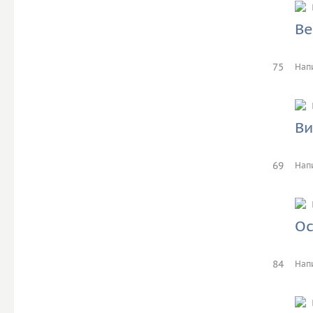
Ве
75
Нап
Ви
69
Нап
Ос
84
Нап