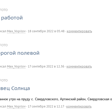
FOTO
 работой
исал
Max_Vopilov
·
18 сентября 2022 в 05.48
·
комментировать
FOTO
рогой полевой
исал
Max_Vopilov
·
17 сентября 2022 в 12.36
·
комментировать
FOTO
вец Солнца
анное утро на пруду с. Свердловского, Артинский район, Свердловская о
исал
Max_Vopilov
·
17 сентября 2022 в 12.17
·
комментировать