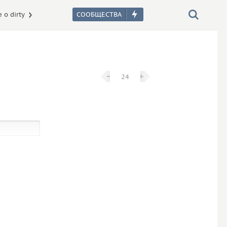
 о dirty
−
−
+
+
24