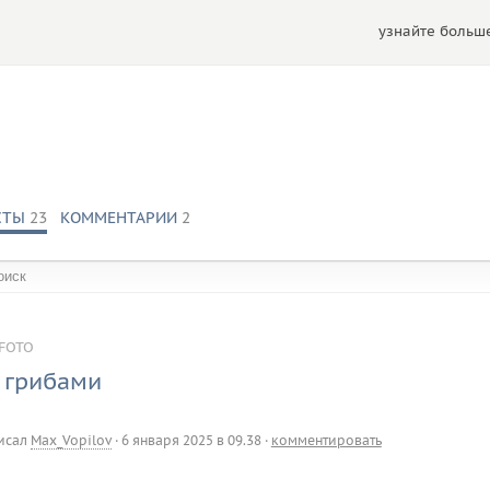
узнайте больше
СТЫ
23
КОММЕНТАРИИ
2
обществах:
FOTO
 грибами
исал
Max_Vopilov
·
6 января 2025 в 09.38
·
комментировать