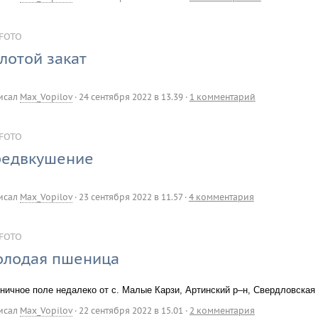
FOTO
лотой закат
исал
Max_Vopilov
·
24 сентября 2022 в 13.39
·
1 комментарий
FOTO
редвкушение
исал
Max_Vopilov
·
23 сентября 2022 в 11.57
·
4 комментария
FOTO
лодая пшеница
ничное поле недалеко от с. Малые Карзи, Артинский р–н, Свердловская 
исал
Max_Vopilov
·
22 сентября 2022 в 15.01
·
2 комментария