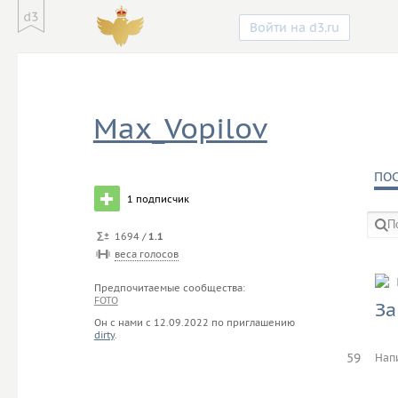
Войти на d3.ru
Max_Vopilov
ПО
1
подписчик
1694 /
1.1
веса голосов
в со
Предпочитаемые сообщества:
FOTO
За
Он с нами с
12.09.2022
по приглашению
dirty
.
59
Нап