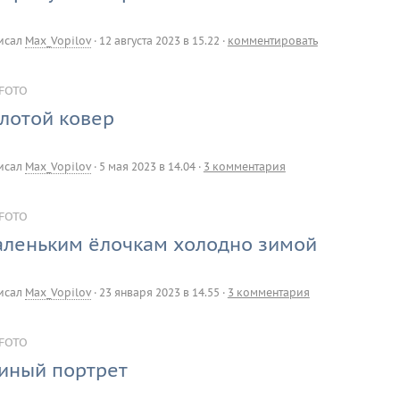
исал
Max_Vopilov
·
12 августа 2023 в 15.22
·
комментировать
FOTO
лотой ковер
исал
Max_Vopilov
·
5 мая 2023 в 14.04
·
3 комментария
FOTO
леньким ёлочкам холодно зимой
исал
Max_Vopilov
·
23 января 2023 в 14.55
·
3 комментария
FOTO
иный портрет