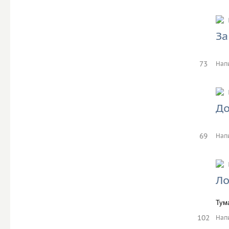
За
73
Нап
До
69
Нап
Ло
Тум
102
Нап