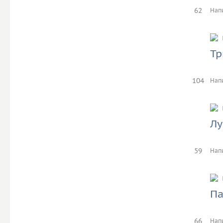
62
Нап
Тр
104
Нап
Лу
59
Нап
Па
66
Нап