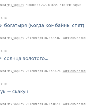
исал
Max_Vopilov
·
4 октября 2022 в 16.05
·
3 комментария
FOTO
и богатыря (Когда комбайны спят)
исал
Max_Vopilov
·
26 сентября 2022 в 15.02
·
комментировать
FOTO
ч солнца золотого...
исал
Max_Vopilov
·
25 сентября 2022 в 16.26
·
комментировать
FOTO
ук — скакун
исал
Max_Vopilov
·
25 сентября 2022 в 08.11
·
комментировать