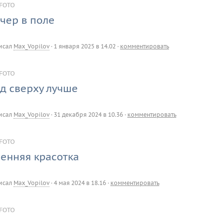
FOTO
чер в поле
исал
Max_Vopilov
·
1 января 2025 в 14.02
·
комментировать
FOTO
д сверху лучше
исал
Max_Vopilov
·
31 декабря 2024 в 10.36
·
комментировать
FOTO
енняя красотка
исал
Max_Vopilov
·
4 мая 2024 в 18.16
·
комментировать
FOTO