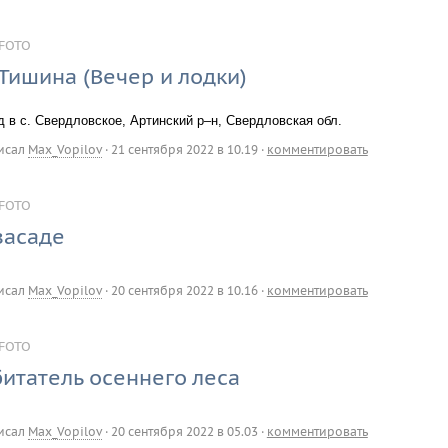
FOTO
Тишина (Вечер и лодки)
д в с. Свердловское, Артинский р–н, Свердловская обл.
исал
Max_Vopilov
·
21 сентября 2022 в 10.19
·
комментировать
FOTO
засаде
исал
Max_Vopilov
·
20 сентября 2022 в 10.16
·
комментировать
FOTO
итатель осеннего леса
исал
Max_Vopilov
·
20 сентября 2022 в 05.03
·
комментировать