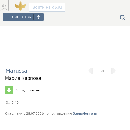
Войти на d3.ru
Marussa
−
−
+
+
54
Мария Карпова
0
подписчиков
0 /
0
Она с нами с
28.07.2006
по приглашению
BuenaHermana
.