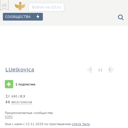
Войти на d3.ru
LUelkovica
−
−
+
+
12
1
подписчик
680 /
0.3
веса голосов
Предпочитаемые сообщества:
FOTO
Она с нами с
15.11.2020
по приглашению
check_facts
.