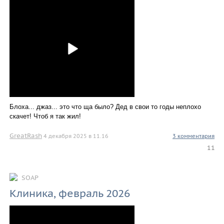
Блоха... джаз... это что ща было? Дед в свои то годы неплохо
скачет! Чтоб я так жил!
GreatRash
4 декабря 2025 в 11.16
3 комментария
11
SOAP
Клиника, февраль 2026