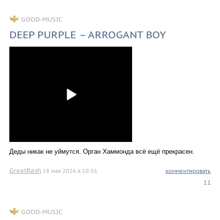
GOOD-MUSIC
DEEP PURPLE – ARROGANT BOY
Деды никак не уймутся. Орган Хаммонда всё ещё прекрасен.
GreatRash
18 мая 2026 в 10.56
комментировать
11
GOOD-MUSIC