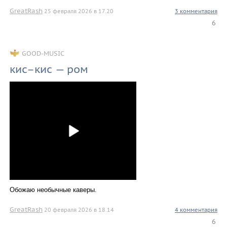
GreatRash
25 февраля 2026 в 17.20
3 комментария
6
GOOD-MUSIC
кис–кис — ром
Обожаю необычные каверы.
GreatRash
20 февраля 2026 в 18.14
4 комментария
6