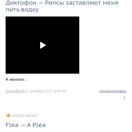
Диктофон — Рилсы заставляют меня
пить водку
А неплохо...
GreatRash
17 декабря 2025 в 09.46
комментировать
5
GOOD-MUSIC
Flea — A Plea