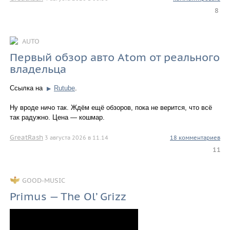
8
AUTO
Первый обзор авто Atom от реального
владельца
Ссылка на
Rutube
.
▶
Ну вроде ничо так. Ждём ещё обзоров, пока не верится, что всё
так радужно. Цена — кошмар.
GreatRash
3 августа 2026 в 11.14
18 комментариев
11
GOOD-MUSIC
Primus — The Ol’ Grizz