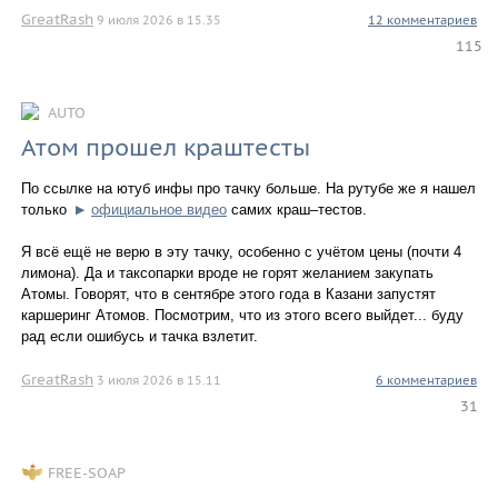
GreatRash
9 июля 2026 в 15.35
12 комментариев
115
AUTO
Атом прошел краштесты
По ссылке на ютуб инфы про тачку больше. На рутубе же я нашел
только
официальное видео
самих краш–тестов.
▶
Я всё ещё не верю в эту тачку, особенно с учётом цены (почти 4
лимона). Да и таксопарки вроде не горят желанием закупать
Атомы. Говорят, что в сентябре этого года в Казани запустят
каршеринг Атомов. Посмотрим, что из этого всего выйдет... буду
рад если ошибусь и тачка взлетит.
GreatRash
3 июля 2026 в 15.11
6 комментариев
31
FREE-SOAP