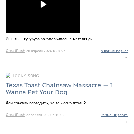
Ишь ты... кукуруза заколлабилась с метелицей.
GreatRash
28 апреля 2026 в 08.39
9 комментариев
5
LOONY_SONG
Texas Toast Chainsaw Massacre — I
Wanna Pet Your Dog
Дай собачку погладить, чо те жалко чтоль?
GreatRash
27 апреля 2026 в 10.02
комментировать
2