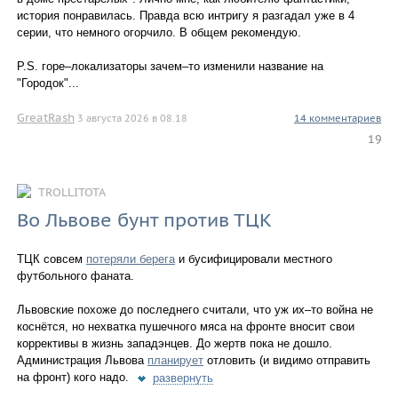
история понравилась. Правда всю интригу я разгадал уже в 4
серии, что немного огорчило. В общем рекомендую.
P.S. горе–локализаторы зачем–то изменили название на
"Городок"...
GreatRash
3 августа 2026 в 08.18
14 комментариев
19
TROLLITOTA
Во Львове бунт против ТЦК
ТЦК совсем
потеряли берега
и бусифицировали местного
футбольного фаната.
Львовские похоже до последнего считали, что уж их–то война не
коснётся, но нехватка пушечного мяса на фронте вносит свои
коррективы в жизнь западэнцев. До жертв пока не дошло.
Администрация Львова
планирует
отловить (и видимо отправить
на фронт) кого надо.
развернуть