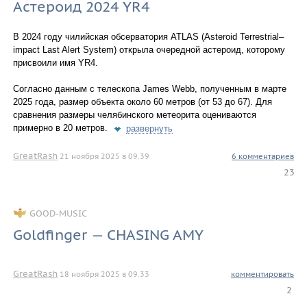
Астероид 2024 YR4
В 2024 году чилийская обсерватория ATLAS (Asteroid Terrestrial–
impact Last Alert System) открыла очередной астероид, которому
присвоили имя YR4.
Согласно данным с телескопа James Webb, полученным в марте
2025 года, размер объекта около 60 метров (от 53 до 67). Для
сравнения размеры челябинского метеорита оцениваются
примерно в 20 метров.
развернуть
GreatRash
21 ноября 2025 в 09.39
6 комментариев
23
GOOD-MUSIC
Goldfinger — CHASING AMY
GreatRash
18 ноября 2025 в 09.33
комментировать
2