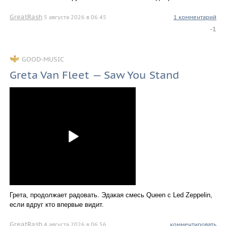
GreatRash
5 августа 2026 в 06.45
1 комментарий
-1
GOOD-MUSIC
Greta Van Fleet — Saw You Stand
Грета, продолжает радовать. Эдакая смесь Queen с Led Zeppelin,
если вдруг кто впервые видит.
GreatRash
4 августа 2026 в 06.56
комментировать