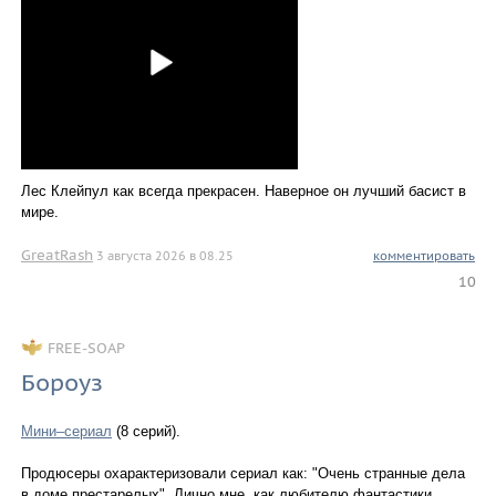
Лес Клейпул как всегда прекрасен. Наверное он лучший басист в
мире.
GreatRash
3 августа 2026 в 08.25
комментировать
10
FREE-SOAP
Бороуз
Мини–сериал
(8 серий).
Продюсеры охарактеризовали сериал как: "Очень странные дела
в доме престарелых". Лично мне, как любителю фантастики,