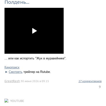
Полдень...
... или как испортить "Жук в муравейнике".
Кинопоиск
Смотреть
трейлер на Rutube.
▶
GreatRash
30 июня 2026 в 09.15
27 комментариев
9
YOUTUBE