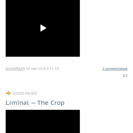
GreatRash
30 мая 2026 в 11.10
2 комментария
83
GOOD-MUSIC
Liminal — The Crop