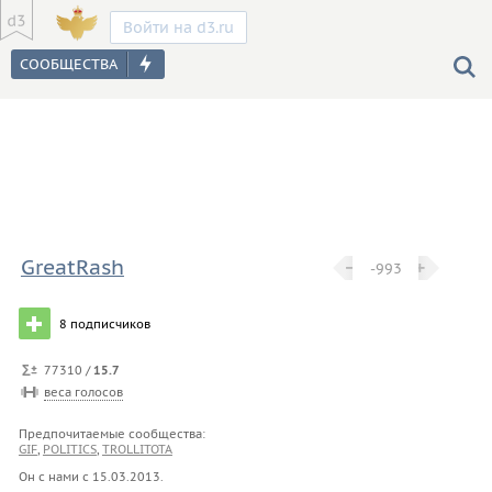
Войти на d3.ru
GreatRash
−
−
+
+
-993
8
подписчиков
77310 /
15.7
веса голосов
Предпочитаемые сообщества:
GIF
,
POLITICS
,
TROLLITOTA
Он с нами с
15.03.2013
.