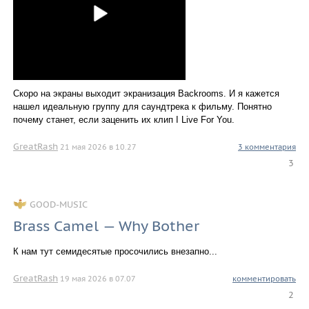
Скоро на экраны выходит экранизация Backrooms. И я кажется
нашел идеальную группу для саундтрека к фильму. Понятно
почему станет, если заценить их клип I Live For You.
GreatRash
21 мая 2026 в 10.27
3 комментария
3
GOOD-MUSIC
Brass Camel — Why Bother
К нам тут семидесятые просочились внезапно...
GreatRash
19 мая 2026 в 07.07
комментировать
2