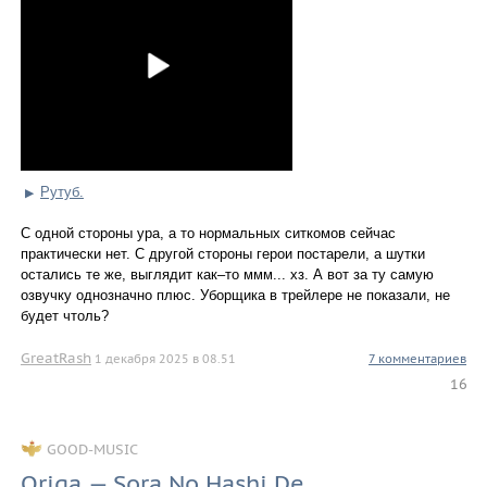
Рутуб.
▶
С одной стороны ура, а то нормальных ситкомов сейчас
практически нет. С другой стороны герои постарели, а шутки
остались те же, выглядит как–то ммм... хз. А вот за ту самую
озвучку однозначно плюс. Уборщика в трейлере не показали, не
будет чтоль?
GreatRash
1 декабря 2025 в 08.51
7 комментариев
16
GOOD-MUSIC
Origa — Sora No Hashi De