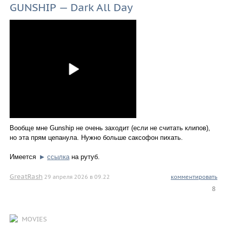
GUNSHIP — Dark All Day
Вообще мне Gunship не очень заходит (если не считать клипов),
но эта прям цепанула. Нужно больше саксофон пихать.
Имеется
ссылка
на рутуб.
▶
GreatRash
29 апреля 2026 в 09.22
комментировать
8
MOVIES