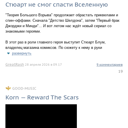
Стюарт не смог спасти Вселенную
"Теория Большого Взрыва" продолжает обрастать приквелами и
спин–оффами. Сначала "Детство Шелдона", затем "Первый брак
Джорджи и Минди"... И вот летом нас ждёт новый сериал со
знакомыми героями.
В этот раз в роли главного героя выступит Стюарт Блум,
владелец магазина комиксов. По сюжету к нему в руки
развернуть
GreatRash
28 апреля 2026 в 09.17
9 комментариев
19
GOOD-MUSIC
Korn — Reward The Scars