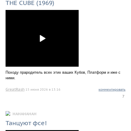
THE CUBE (1969)
Походу прародитель всех этих ваших Кубов, Платформ и иже с
ними.
GreatRash
15 июня 2026 в 13.16
комментировать
7
HAHAHAHAH
Танцуют фсе!