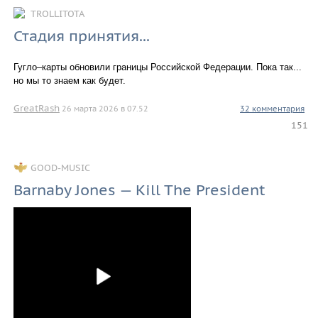
TROLLITOTA
Стадия принятия...
Гугло–карты обновили границы Российской Федерации. Пока так...
но мы то знаем как будет.
GreatRash
26 марта 2026 в 07.52
32 комментария
151
GOOD-MUSIC
Barnaby Jones — Kill The President