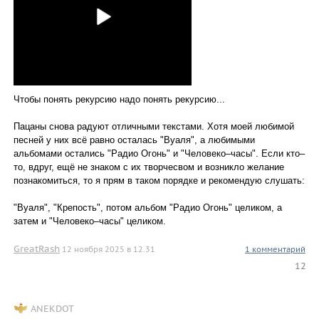
Чтобы понять рекурсию надо понять рекурсию...
Пацаны снова радуют отличными текстами. Хотя моей любимой
песней у них всё равно осталась "Вуаля", а любимыми
альбомами остались "Радио Огонь" и "Человеко–часы". Если кто–
то, вдруг, ещё не знаком с их творчесвом и возникло желание
познакомиться, то я прям в таком порядке и рекомендую слушать:
"Вуаля", "Крепость", потом альбом "Радио Огонь" целиком, а
затем и "Человеко–часы" целиком.
GreatRash
12 ноября 2025 в 12.31
1 комментарий
12
ANEKDOT