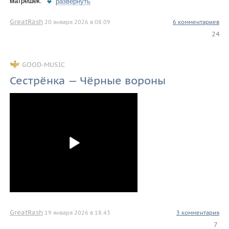
матрёшек.
развернуть
GreatRash
20 января 2026 в 08.09
6 комментариев
24
GOOD-MUSIC
Сестрёнка — Чёрные вороны
GreatRash
19 января 2026 в 18.43
3 комментария
7