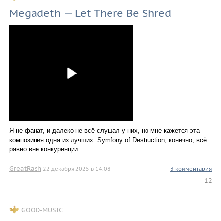
Megadeth — Let There Be Shred
Я не фанат, и далеко не всё слушал у них, но мне кажется эта
композиция одна из лучших. Symfony of Destruction, конечно, всё
равно вне конкуренции.
GreatRash
22 декабря 2025 в 14.08
3 комментария
12
GOOD-MUSIC