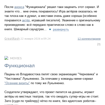
После
анонса
"Функционала" решил таки заценить этот сериал. И
знаете что... мне очень понравилось! Игра актёров оказалась не
так плоха как я думал, а местами очень даже хороша (особенно
понравился
актёр
, игравший писателя). Уважение к оригинальному
произведению: всё передано практически слово в слово как в
книге. Шикарный саундтрек...
развернуть
GreatRash
22 января 2026 в 09.24
12 комментариев
21
MOVIES
Функционал
Пацаны из Владивостока пилят свою экранизацию "Черновика" и
"Чистовика" Лукьяненко. За плечами у команды мини–сериал
"Осенние визиты"
по тому же Лукьяненко.
Создатели утверждают, что проект пилится на донаты, играют
актёры из местных театров, так что ожидать супер–игры не стоит.
Зато (судя по трейлеру) чётко по книге, без идиотских роботов–