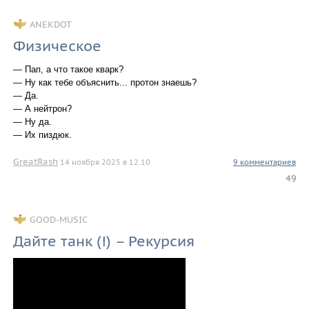
ANEKDOT
Физическое
— Пап, а что такое кварк?
— Ну как тебе объяснить... протон знаешь?
— Да.
— А нейтрон?
— Ну да.
— Их пиздюк.
GreatRash
14 ноября 2025 в 12.10
9 комментариев
49
GOOD-MUSIC
Дайте танк (!) – Рекурсия