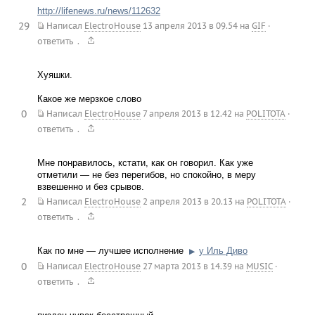
http://lifenews.ru/news/112632
29
Написал
ElectroHouse
13 апреля 2013 в 09.54
на
GIF
·
.
ответить
Хуяшки.
Какое же мерзкое слово
0
Написал
ElectroHouse
7 апреля 2013 в 12.42
на
POLITOTA
·
.
ответить
Мне понравилось, кстати, как он говорил. Как уже
отметили — не без перегибов, но спокойно, в меру
взвешенно и без срывов.
2
Написал
ElectroHouse
2 апреля 2013 в 20.13
на
POLITOTA
·
.
ответить
Как по мне — лучшее исполнение
у Иль Диво
▶
0
Написал
ElectroHouse
27 марта 2013 в 14.39
на
MUSIC
·
.
ответить