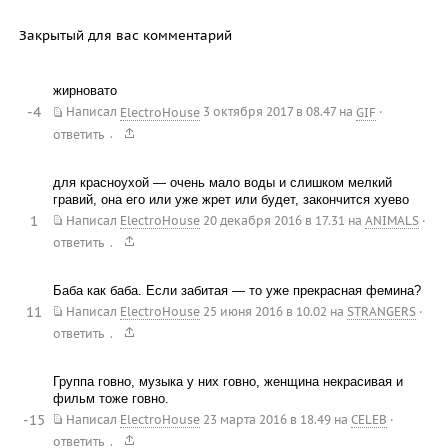
Закрытый для вас комментарий
жирновато
-4
Написал
ElectroHouse
3 октября 2017 в 08.47
на
GIF
·
.
ответить
для красноухой — очень мало воды и слишком мелкий
гравий, она его или уже жрет или будет, закончится хуево
1
Написал
ElectroHouse
20 декабря 2016 в 17.31
на
ANIMALS
·
.
ответить
Баба как баба. Если забитая — то уже прекрасная фемина?
11
Написал
ElectroHouse
25 июня 2016 в 10.02
на
STRANGERS
·
.
ответить
Группа говно, музыка у них говно, женщина некрасивая и
фильм тоже говно.
-15
Написал
ElectroHouse
23 марта 2016 в 18.49
на
CELEB
·
.
ответить