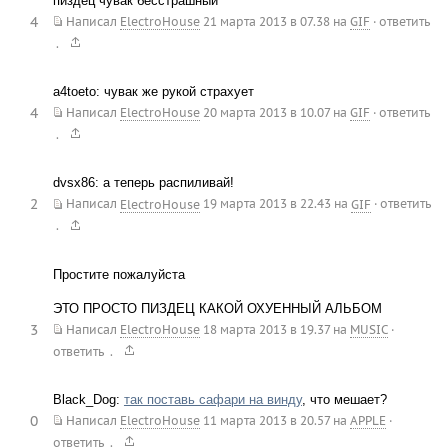
пиздец чувак бесстрашный
4
Написал
ElectroHouse
21 марта 2013 в 07.38
на
GIF
·
ответить
.
a4toeto: чувак же рукой страхует
4
Написал
ElectroHouse
20 марта 2013 в 10.07
на
GIF
·
ответить
.
dvsx86: а теперь распиливай!
2
Написал
ElectroHouse
19 марта 2013 в 22.43
на
GIF
·
ответить
.
Простите пожалуйста
ЭТО ПРОСТО ПИЗДЕЦ КАКОЙ ОХУЕННЫЙ АЛЬБОМ
3
Написал
ElectroHouse
18 марта 2013 в 19.37
на
MUSIC
·
.
ответить
Black_Dog:
так поставь сафари на винду
, что мешает?
0
Написал
ElectroHouse
11 марта 2013 в 20.57
на
APPLE
·
.
ответить