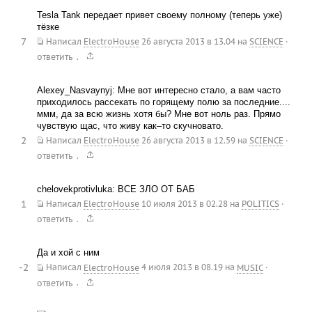
Tesla Tank передает привет своему полному (теперь уже)
тёзке
7
Написал
ElectroHouse
26 августа 2013 в 13.04
на
SCIENCE
·
.
ответить
Alexey_Nasvaynyj: Мне вот интересно стало, а вам часто
приходилось рассекать по горящему полю за последние....
ммм, да за всю жизнь хотя бы? Мне вот ноль раз. Прямо
чувствую щас, что живу как–то скучновато.
2
Написал
ElectroHouse
26 августа 2013 в 12.59
на
SCIENCE
·
.
ответить
chelovekprotivluka: ВСЕ ЗЛО ОТ БАБ
1
Написал
ElectroHouse
10 июля 2013 в 02.28
на
POLITICS
·
.
ответить
Да и хой с ним
-2
Написал
ElectroHouse
4 июля 2013 в 08.19
на
MUSIC
·
.
ответить