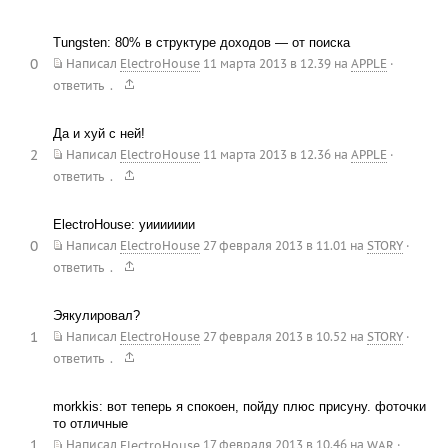
Tungsten: 80% в структуре доходов — от поиска
0
Написал
ElectroHouse
11 марта 2013 в 12.39
на
APPLE
·
.
ответить
Да и хуй с ней!
2
Написал
ElectroHouse
11 марта 2013 в 12.36
на
APPLE
·
.
ответить
ElectroHouse: уиииииии
0
Написал
ElectroHouse
27 февраля 2013 в 11.01
на
STORY
·
.
ответить
Эякулировал?
1
Написал
ElectroHouse
27 февраля 2013 в 10.52
на
STORY
·
.
ответить
morkkis: вот теперь я спокоен, пойду плюс присуну. фоточки
то отличные
1
Написал
ElectroHouse
17 февраля 2013 в 10.46
на
WAR
·