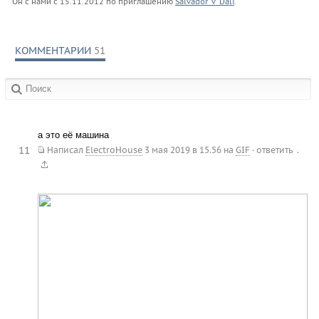
Он с нами с
15.11.2012
по приглашению
Salvador_v_Dali
.
КОММЕНТАРИИ
51
в сообществах:
а это её машина
11
.
Написал
ElectroHouse
3 мая 2019 в 15.56
на
GIF
·
ответить