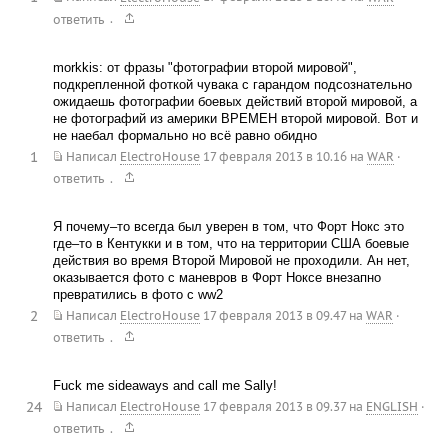
.
ответить
morkkis: от фразы "фотографии второй мировой",
подкрепленной фоткой чувака с гарандом подсознательно
ожидаешь фотографии боевых действий второй мировой, а
не фотографий из америки ВРЕМЕН второй мировой. Вот и
не наебал формально но всё равно обидно
1
Написал
ElectroHouse
17 февраля 2013 в 10.16
на
WAR
·
.
ответить
Я почему–то всегда был уверен в том, что Форт Нокс это
где–то в Кентукки и в том, что на территории США боевые
действия во время Второй Мировой не проходили. Ан нет,
оказывается фото с маневров в Форт Ноксе внезапно
превратились в фото с ww2
2
Написал
ElectroHouse
17 февраля 2013 в 09.47
на
WAR
·
.
ответить
Fuck me sideaways and call me Sally!
24
Написал
ElectroHouse
17 февраля 2013 в 09.37
на
ENGLISH
·
.
ответить