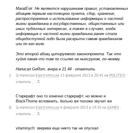
MaratEsk: Не являются нарушением правил, установленных
абзацем первым настоящего пункта, сбор, хранение,
распространение и использование информации о частной
жизни гражданина в государственных, общественных или
иных публичных интересах, а также в случаях, когда
информация о частной жизни гражданина ранее стала
общедоступной либо была раскрыта самим гражданином
или по его воле.
Это второй абзац цитируемого законопроекта. Так что
хуйня какая–то там по ссылке на ньюсруком, по–моему.
Написал GeRom, вчера в 21.44 · ответить
1
Написал
ElectroHouse
13 февраля 2013 в 20.45
на
POLITICS
·
.
ответить
Старкрафт оно то конечно старкрафт, но можно и
BlackThorne вспомнить, больно же похоже звучит же
0
Написал
ElectroHouse
6 февраля 2013 в 19.50
на
GAMES
·
.
ответить
vitaminych: зверева еще никто так не опускал