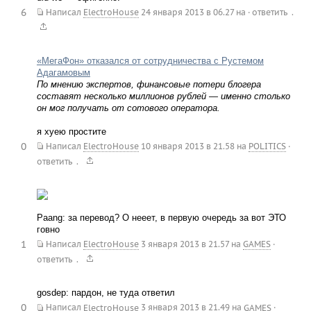
6
.
Написал
ElectroHouse
24 января 2013 в 06.27
на
·
ответить
«МегаФон» отказался от сотрудничества с Рустемом
Адагамовым
По мнению экспертов, финансовые потери блогера
составят несколько миллионов рублей — именно столько
он мог получать от сотового оператора.
я хуею простите
0
Написал
ElectroHouse
10 января 2013 в 21.58
на
POLITICS
·
.
ответить
Paang: за перевод? О нееет, в первую очередь за вот ЭТО
говно
1
Написал
ElectroHouse
3 января 2013 в 21.57
на
GAMES
·
.
ответить
gosdep: пардон, не туда ответил
0
Написал
ElectroHouse
3 января 2013 в 21.49
на
GAMES
·