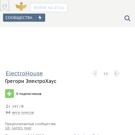
Войти на d3.ru
ElectroHouse
−
−
+
+
16
Грегори ЭлектроХаус
0
подписчиков
245 /
0
веса голосов
Предпочитаемые сообщества:
GIF
,
GAMES
,
WAR