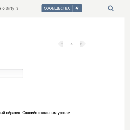
 о dirty
−
−
+
+
4
вный образец. Спасибо школьным урокам