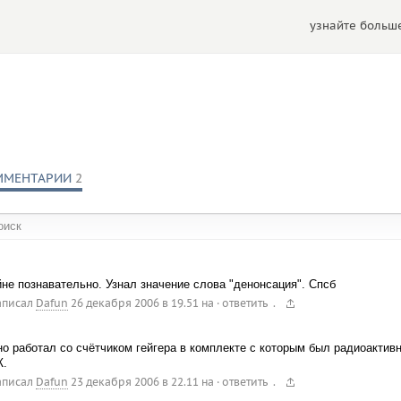
узнайте больше
ММЕНТАРИИ
2
обществах:
не познавательно. Узнал значение слова "денонсация". Спсб
.
аписал
Dafun
26 декабря 2006 в 19.51
на
·
ответить
о работал со счётчиком гейгера в комплекте с которым был радиоакти
.
.
аписал
Dafun
23 декабря 2006 в 22.11
на
·
ответить