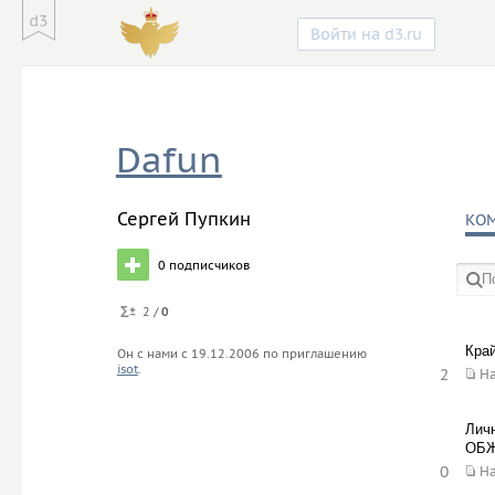
Войти на d3.ru
Dafun
Сергей Пупкин
КО
0
подписчиков
2 /
0
в со
Край
Он с нами с
19.12.2006
по приглашению
isot
.
2
Н
Личн
ОБЖ
0
Н