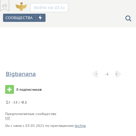
Войти на d3.ru
Bigbanana
−
−
+
+
-4
0
подписчиков
-18 /
-0.1
Предпочитаемые сообщества:
MP
Он с нами с
03.05.2021
по приглашению
techija
.