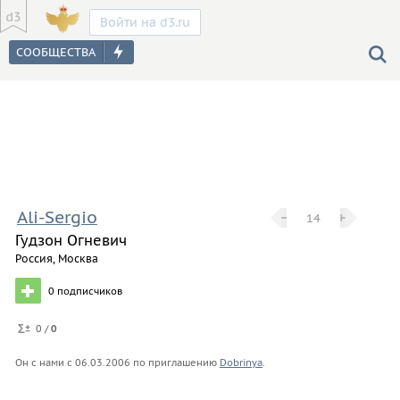
Войти на d3.ru
Ali-Sergio
−
−
+
+
14
Гудзон Огневич
Россия, Москва
0
подписчиков
0 /
0
Он с нами с
06.03.2006
по приглашению
Dobrinya
.