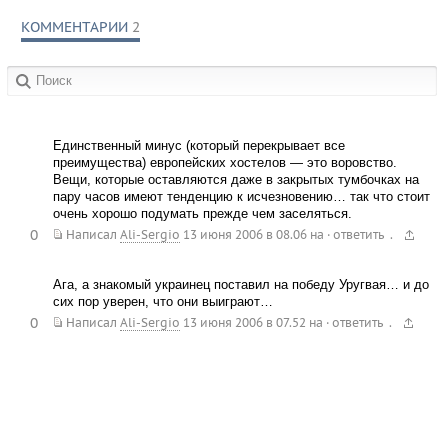
КОММЕНТАРИИ
2
в сообществах:
Единственный минус (который перекрывает все
преимущества) европейских хостелов — это воровство.
Вещи, которые оставляются даже в закрытых тумбочках на
пару часов имеют тенденцию к исчезновению… так что стоит
очень хорошо подумать прежде чем заселяться.
0
.
Написал
Ali-Sergio
13 июня 2006 в 08.06
на
·
ответить
Ага, а знакомый украинец поставил на победу Уругвая… и до
сих пор уверен, что они выиграют…
0
.
Написал
Ali-Sergio
13 июня 2006 в 07.52
на
·
ответить