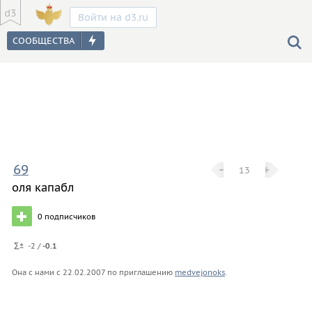
Войти на d3.ru
69
−
−
+
+
13
оля капабл
0
подписчиков
-2 /
-0.1
Она с нами с
22.02.2007
по приглашению
medvejonoks
.