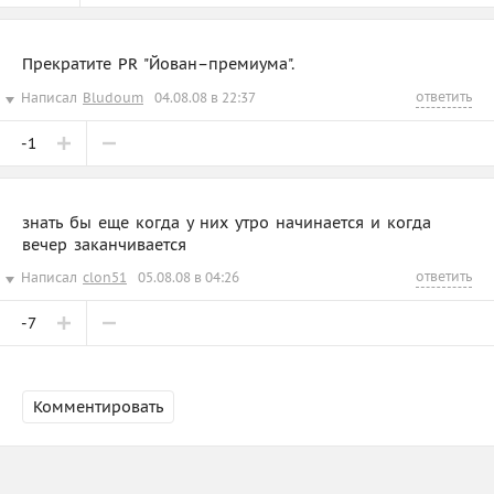
Прекратите PR "Йован–премиума".
ответить
Написал
Bludoum
04.08.08 в 22:37
-1
знать бы еще когда у них утро начинается и когда
вечер заканчивается
ответить
Написал
clon51
05.08.08 в 04:26
-7
Комментировать