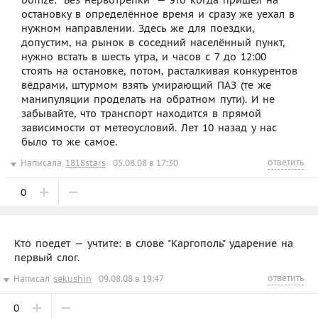
bomze: "Без нервотрёпки" — это когда пришёл на
остановку в определённое время и сразу же уехал в
нужном направлении. Здесь же для поездки,
допустим, на рынок в соседний населённый пункт,
нужно встать в шесть утра, и часов с 7 до 12:00
стоять на остановке, потом, расталкивая конкурентов
вёдрами, штурмом взять умирающий ПАЗ (те же
манипуляции проделать на обратном пути). И не
забывайте, что транспорт находится в прямой
зависимости от метеоусловий. Лет 10 назад у нас
было то же самое.
ответить
Написала
1818stars
05.08.08 в 17:30
0
Кто поедет — учтите: в слове "Каргополь" ударение на
первый слог.
ответить
Написал
sekushin
09.08.08 в 19:47
0