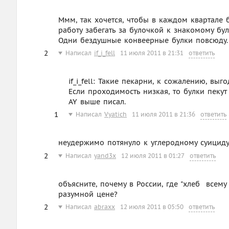
Ммм, так хочется, чтобы в каждом квартале 
работу забегать за булочкой к знакомому бул
Одни бездушные конвеерные булки повсюду.
2
Написал
if_i_fell
11 июля 2011 в 21:31
ответить
if_i_fell: Такие пекарни, к сожалению, вы
Если проходимость низкая, то булки пеку
AY выше писал.
1
Написал
Vyatich
11 июля 2011 в 21:36
ответить
неудержимо потянуло к углеродному суицид
2
Написал
yand3x
12 июля 2011 в 01:27
ответить
объясните, почему в России, где "хлеб  всем
разумной цене?
2
Написал
abraxx
12 июля 2011 в 05:50
ответить