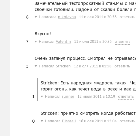
Замечательный тестопрокатный стан.Мы с м
слоечки готовили. Ладони от скалки болели 
8
Написала
nikolavna
11 июля 2011 в 20:56
ответить
Вкусно!
7
Написал
Valentin
11 июля 2011 в 20:35
ответить
Очень затянул процесс. Смотрел не отрываясь
5
Написал
Stricken
12 июля 2011 в 01:58
ответить
Stricken: Есть народная мудрость такая  
горит огонь, как течет вода в реке и как 
1
Написал
runner
12 июля 2011 в 10:19
ответить
Stricken: приятно смотреть когда работают
0
Написал
Disraeli
16 июля 2011 в 15:04
ответить