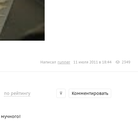
Написал
runner
11 июля 2011 в 18:44
2349
по рейтингу
Комментировать
 мучного!