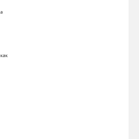
на
 как