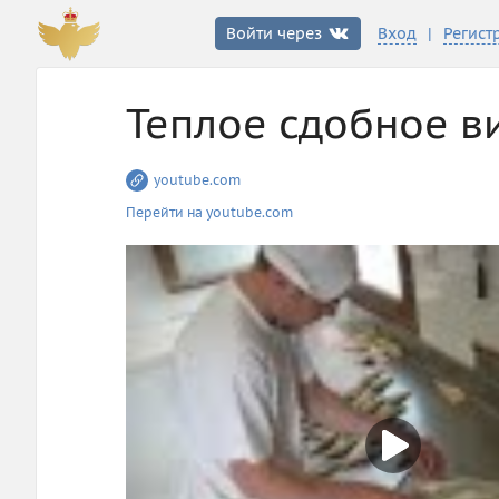
|
Войти через
Вход
Регист
Теплое сдобное в
youtube.com
Перейти на youtube.com