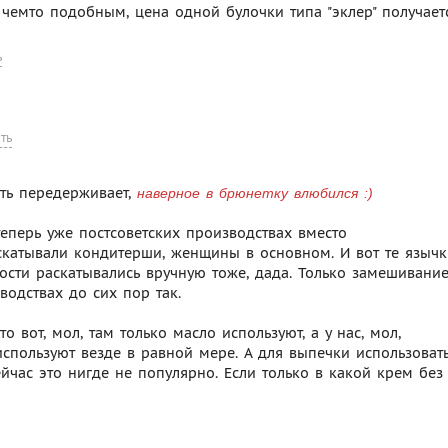
с чемто подобным, цена одной булочки типа "эклер" получает
ь
ть
уть передерживает,
наверное в брюнетку влюбился :)
 теперь уже постсоветских производствах вместо
скатывали кондитерши, женщины в основном. И вот те язычк
ости раскатывались вручную тоже, дада. Только замешивани
водствах до сих пор так.
 вот, мол, там только масло используют, а у нас, мол,
используют везде в равной мере. А для выпечки использоват
сейчас это нигде не популярно. Если только в какой крем без