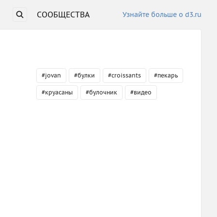
СООБЩЕСТВА
Узнайте больше о d3.ru
#jovan
#булки
#croissants
#пекарь
#круасаны
#булочник
#видео