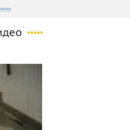
рация
идео