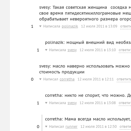
svesy: Такая советская женщина  соседка
свое время пятидесятикиллограмовые мешк
обрабатывает невероятного размера огор
1
Написала
polinazik
12 июля 2011 в 13:09
ответ
polinazik: мощный внешний вид необяз
1
Написала
svesy
12 июля 2011 в 13:10
ответи
svesy: масло наверно использовать можно 
стоимость продукции
0
Написал
corretha
12 июля 2011 в 12:11
ответит
corretha: никто не спорит, что можно. 
1
Написала
svesy
12 июля 2011 в 13:08
ответи
corretha: Мама всегда масло использует
0
Написал
runner
12 июля 2011 в 12:50
ответи