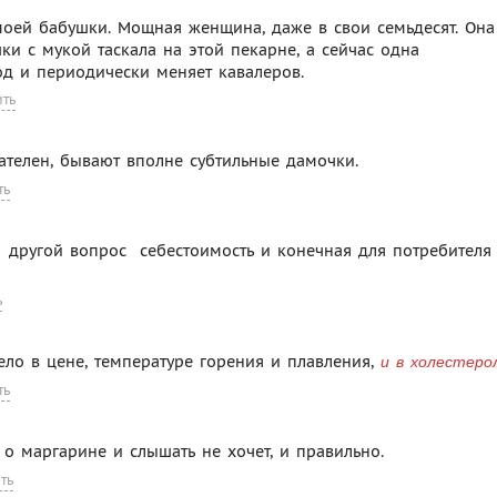
 моей бабушки. Мощная женщина, даже в свои семьдесят. Она
и с мукой таскала на этой пекарне, а сейчас одна
од и периодически меняет кавалеров.
ить
ателен, бывают вполне субтильные дамочки.
ть
 другой вопрос  себестоимость и конечная для потребителя
ь
Дело в цене, температуре горения и плавления,
и в холестеро
ть
, о маргарине и слышать не хочет, и правильно.
ть