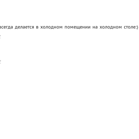
о всегда делается в холодном помещении на холодном столе:)
ь
ь