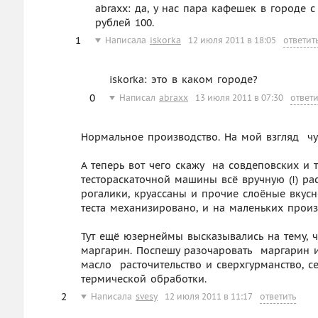
abraxx: да, у нас пара кафешек в городе 
рублей 100.
1
Написала
iskorka
12 июля 2011 в 18:05
ответит
iskorka: это в каком городе?
0
Написал
abraxx
13 июля 2011 в 07:30
ответи
Нормальное производство. На мой взгляд  ч
А теперь вот чего скажу  на совдеповских и
тестораскаточной машины всё вручную (!) ра
рогалики, круассаны и прочие слоёные вкусн
теста механизировано, и на маленьких произ
Тут ещё юзернеймы высказывались на тему, что
маргарин. Поспешу разочаровать  маргарин 
масло  расточительство и сверхгурманство, 
термической обработки.
2
Написала
svesy
12 июля 2011 в 11:17
ответить