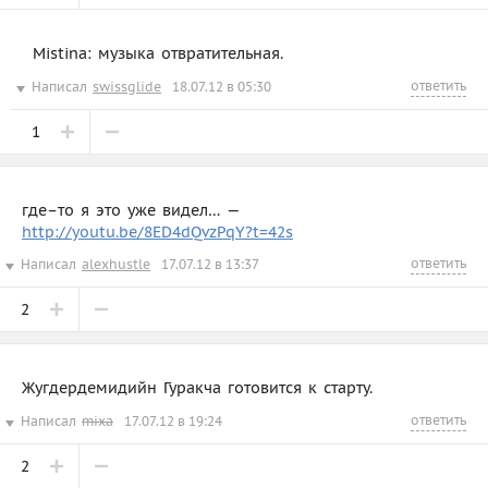
Mistina: музыка отвратительная.
ответить
Написал
swissglide
18.07.12 в 05:30
1
где–то я это уже видел… —
http://youtu.be/8ED4dQvzPqY?t=42s
ответить
Написал
alexhustle
17.07.12 в 13:37
2
Жугдердемидийн Гуракча готовится к старту.
ответить
Написал
mixa
17.07.12 в 19:24
2