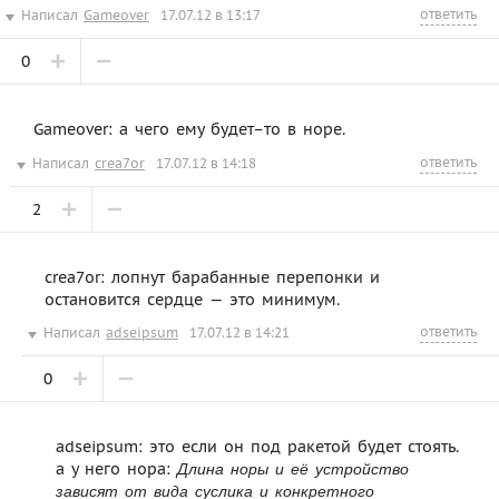
ответить
Написал
Gameover
17.07.12 в 13:17
0
Gameover: а чего ему будет–то в норе.
ответить
Написал
crea7or
17.07.12 в 14:18
2
crea7or: лопнут барабанные перепонки и
остановится сердце — это минимум.
ответить
Написал
adseipsum
17.07.12 в 14:21
0
adseipsum: это если он под ракетой будет стоять.
а у него нора:
Длина норы и её устройство
зависят от вида суслика и конкретного