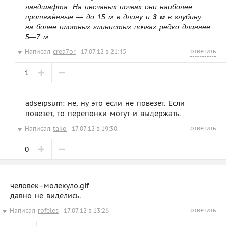
ландшафта. На песчаных почвах они наиболее
протяжённые — до 15 м в длину и
3 м
в глубину;
на более плотных глинистых почвах редко длиннее
5—7 м.
ответить
Написал
crea7or
17.07.12 в 21:45
1
adseipsum: не, ну это если не повезёт. Если
повезёт, то перепонки могут и выдержать.
ответить
Написал
tako
17.07.12 в 19:30
0
человек–молекуло.gif
давно не виделись.
ответить
Написал
rofeles
17.07.12 в 13:26