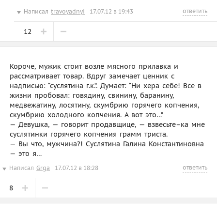
ответить
Написал
travoyadnyi
17.07.12 в 19:43
12
Короче, мужик стоит возле мясного прилавка и
рассматривает товар. Вдруг замечает ценник с
надписью: “суслятина г.к.”. Думает: “Ни хера себе! Все в
жизни пробовал: говядину, свинину, баранину,
медвежатину, лосятину, скумбрию горячего копчения,
скумбрию холодного копчения. А вот это…”
— Девушка, — говорит продавщице, — взвесьте–ка мне
суслятинки горячего копчения грамм триста.
— Вы что, мужчина?! Суслятина Галина Константиновна
— это я…
ответить
Написал
Grga
17.07.12 в 18:28
8