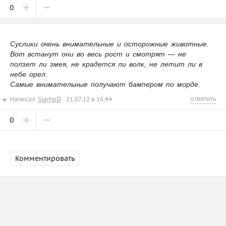
0
Суслики очень внимательные и осторожные животные.
Вот встанут они во весь рост и смотрят — не
ползет ли змея, не крадется ли волк, не летит ли в
небе орел.
Самые внимательные получают бампером по морде.
ответить
Написал
SlampD
21.07.12 в 16:44
0
Комментировать