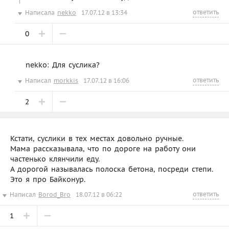
ответить
Написала
nekko
17.07.12 в 13:34
0
nekko: Для суслика?
ответить
Написал
morkkis
17.07.12 в 16:06
2
Кстати, суслики в тех местах довольно ручные.
Мама рассказывала, что по дороге на работу они
частенько клянчили еду.
А дорогой называлась полоска бетона, посреди степи.
Это я про Байконур.
ответить
Написал
Borod_Bro
18.07.12 в 06:22
1