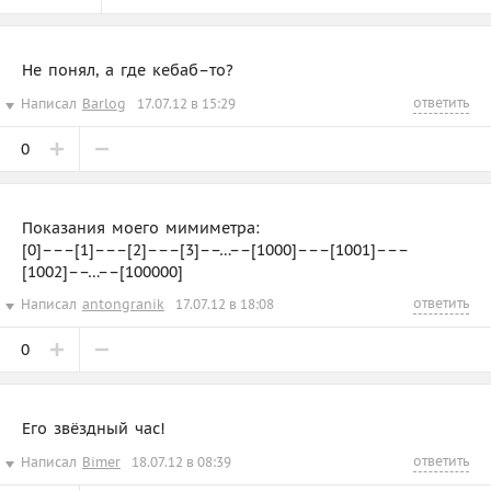
Не понял, а где кебаб–то?
ответить
Написал
Barlog
17.07.12 в 15:29
0
Показания моего мимиметра:
[0]–––[1]–––[2]–––[3]––…––[1000]–––[1001]–––
[1002]––…––[100000]
ответить
Написал
antongranik
17.07.12 в 18:08
0
Его звёздный час!
ответить
Написал
Bimer
18.07.12 в 08:39