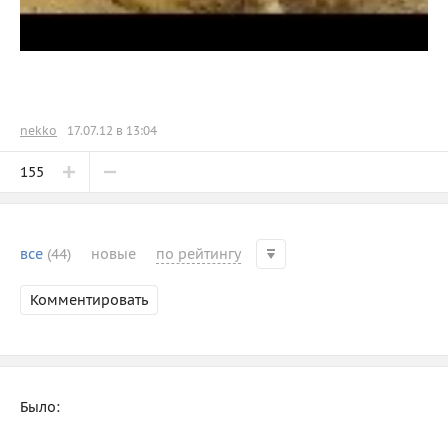
nekko
17.07.12 в 13:04
155
все
(44)
новые
по рейтингу
Комментировать
Было: