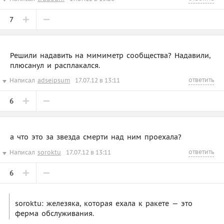
7
Решили надавить на мимиметр сообщества? Надавили,
плюсанул и расплакался.
ответить
Написал
adseipsum
17.07.12 в 13:11
6
а что это за звезда смерти над ним проехала?
ответить
Написал
soroktu
17.07.12 в 13:11
6
soroktu: железяка, которая ехала к ракете — это
ферма обслуживания.