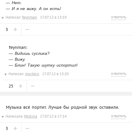
— Нет.
— И я не вижу. А он есть!
ответить
Написал
feynman
17.07.12 в 13:19
3
feynman:
— Видишь суслика?
— Вижу.
— Блин! Такую шутку испортил!
ответить
Написал
morkkis
17.07.12 в 13:20
25
Музыка всё портит. Лучше бы родной звук оставили.
ответить
Написала
Mistina
17.07.12 в 17:14
3