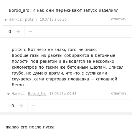
Borod_Bro: И как они переживают запуск изделия?
ответить
Написал
ptitzin
18.07.12 в 06:26
0
ptitzin: Вот чего не знаю, того не знаю.
Вообще газы из ракеты собираются в бетонные
полости под ракетой и выводятся за несколько
километров по таким же бетонным шахтам. Описал
грубо, но думаю врятли, что–то с сусликами
случается, сама стартовая площадка — сплошной
бетон.
ответить
Написал
Borod_Bro
18.07.12 в 09:43
0
жалко его после пуска