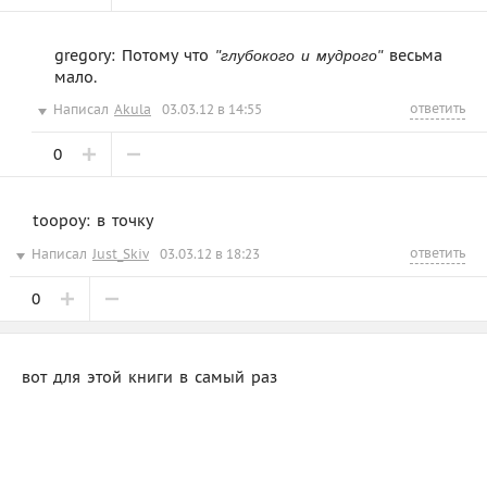
gregory: Потому что
весьма
"глубокого и мудрого"
мало.
ответить
Написал
Akula
03.03.12 в 14:55
0
toopoy: в точку
ответить
Написал
Just_Skiv
03.03.12 в 18:23
0
вот для этой книги в самый раз