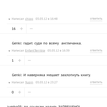
ответить
Написал
chipo
03.03.12 в 16:48
16
Genki: гадит. судя по всему  англичанка.
ответить
Написал
EnfantTerrible
03.03.12 в 16:39
1
Genki: И наверняка мешает захлопнуть книгу.
ответить
Написал
Yupin
03.03.12 в 23:27
0
jumbo05: по ссылкам ходить ЗАПРЕЩЕНО!