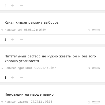
4
Какая хитрая реклама выборов.
ответить
Написал
soi
03.03.12 в 16:59
2
Питательный раствор не нужно жевать, он и без того
хорошо усваивается.
ответить
Написал
egor-idiot
03.03.12 в 06:52
1
Инновации на марше прямо.
ответить
Написал
Lazarus
03.03.12 в 06:53