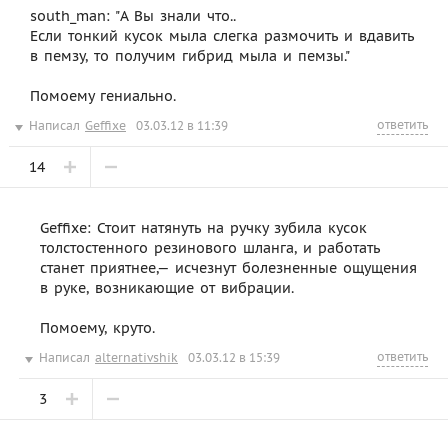
south_man: "А Вы знали что..
Если тонкий кусок мыла слегка размочить и вдавить
в пемзу, то получим гибрид мыла и пемзы."
Помоему гениально.
ответить
Написал
Geffixe
03.03.12 в 11:39
14
Geffixe: Стоит натянуть на ручку зубила кусок
толстостенного резинового шланга, и работать
станет приятнее,— исчезнут болезненные ощущения
в руке, возникающие от вибрации.
Помоему, круто.
ответить
Написал
alternativshik
03.03.12 в 15:39
3