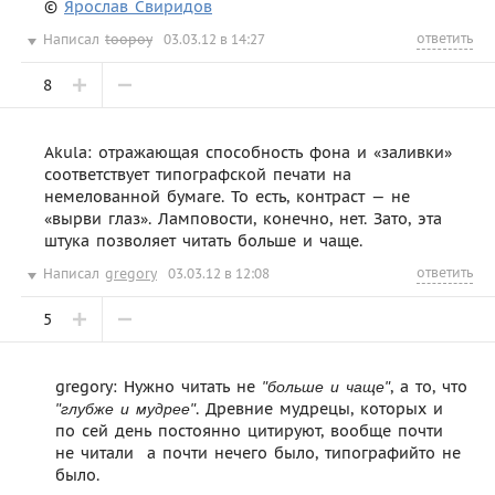
©
Ярослав Свиридов
ответить
Написал
toopoy
03.03.12 в 14:27
8
Akula: отражающая способность фона и «заливки»
соответствует типографской печати на
немелованной бумаге. То есть, контраст — не
«вырви глаз». Ламповости, конечно, нет. Зато, эта
штука позволяет читать больше и чаще.
ответить
Написал
gregory
03.03.12 в 12:08
5
gregory: Нужно читать не
, а то, что
"больше и чаще"
. Древние мудрецы, которых и
"глубже и мудрее"
по сей день постоянно цитируют, вообще почти
не читали  а почти нечего было, типографийто не
было.