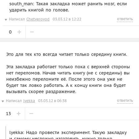
south_man: Такая закладка может ранить мозг, если
ударить книгой по голове.
ответить
Написал
Chetverovod
03.03.12 в 12:22
0
Это для тех кто всегда читает только середину книги.
Эта закладка работает только пока с верхней стороны
нет переломов. Начав читать книгу (не с середины) вы
неизбежно переломите её. После этого она уже не
будет так ловко работать. А к концу книги она будет
вызывать скорее раздражение.
ответить
Написал
lyekka
03.03.12 в 06:38
13
lyekka: Надо провести эксперимент. Такую закладку
и самому несложно изготовить, нужно только