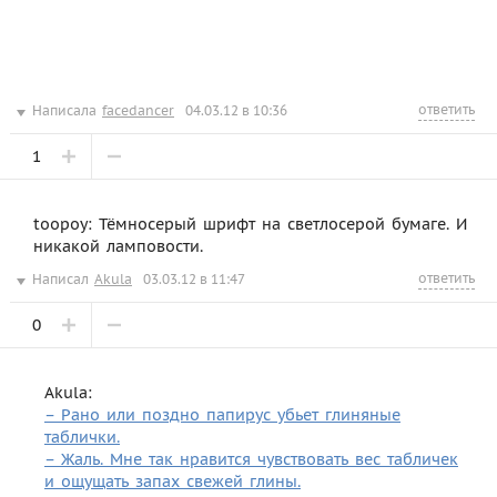
ответить
Написала
facedancer
04.03.12 в 10:36
1
toopoy: Тёмносерый шрифт на светлосерой бумаге. И
никакой ламповости.
ответить
Написал
Akula
03.03.12 в 11:47
0
Akula:
– Рано или поздно папирус убьет глиняные
таблички.
– Жаль. Мне так нравится чувствовать вес табличек
и ощущать запах свежей глины.