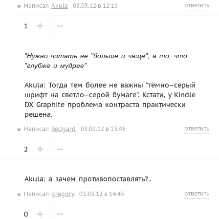
ответить
Написал
Akula
03.03.12 в 12:16
1
"Нужно читать не "больше и чаще", а то, что
"глубже и мудрее"
Akula: Тогда тем более не важны "тёмно–серый
шрифт на светло–серой бумаге". Кстати, у Kindle
DX Graphite проблема контраста практически
решена.
ответить
Написал
Redgard
03.03.12 в 13:48
2
Akula: а зачем противопоставлять?..
ответить
Написал
gregory
03.03.12 в 14:45
0