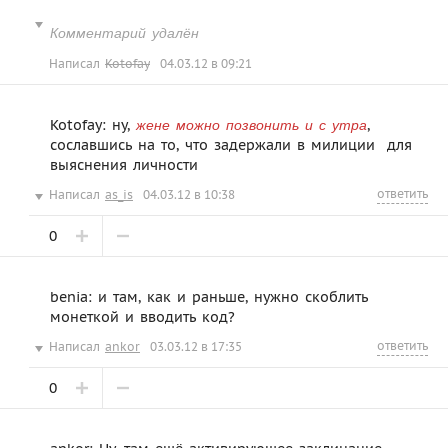
Комментарий удалён
Написал
Kotofay
04.03.12 в 09:21
Kotofay: ну,
,
жене можно позвонить и с утра
сославшись на то, что задержали в милиции  для
выяснения личности
ответить
Написал
as_is
04.03.12 в 10:38
0
benia: и там, как и раньше, нужно скоблить
монеткой и вводить код?
ответить
Написал
ankor
03.03.12 в 17:35
0