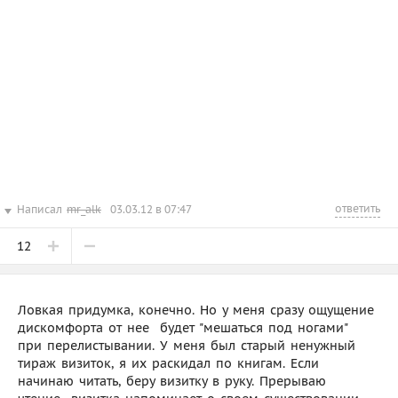
ответить
Написал
mr_alk
03.03.12 в 07:47
12
Ловкая придумка, конечно. Но у меня сразу ощущение
дискомфорта от нее  будет "мешаться под ногами"
при перелистывании. У меня был старый ненужный
тираж визиток, я их раскидал по книгам. Если
начинаю читать, беру визитку в руку. Прерываю