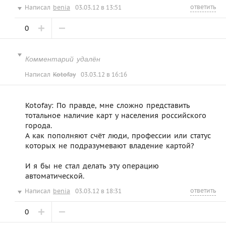
ответить
Написал
benia
03.03.12 в 13:51
0
Комментарий удалён
Написал
Kotofay
03.03.12 в 16:16
Kotofay: По правде, мне сложно представить
тотальное наличие карт у населения российского
города.
А как пополняют счёт люди, профессии или статус
которых не подразумевают владение картой?
И я бы не стал делать эту операцию
автоматической.
ответить
Написал
benia
03.03.12 в 18:31
0