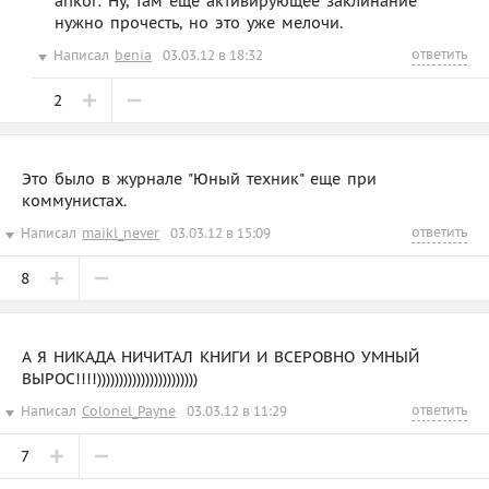
ankor: Ну, там ещё активирующее заклинание
нужно прочесть, но это уже мелочи.
ответить
Написал
benia
03.03.12 в 18:32
2
Это было в журнале "Юный техник" еще при
коммунистах.
ответить
Написал
maikl_never
03.03.12 в 15:09
8
А Я НИКАДА НИЧИТАЛ КНИГИ И ВСЕРОВНО УМНЫЙ
ВЫРОС!!!!)))))))))))))))))))))))
ответить
Написал
Colonel_Payne
03.03.12 в 11:29
7