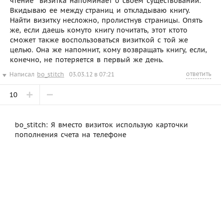
чтение  визитка напоминает о своем существовании.
Вкидываю ее между страниц и откладываю книгу.
Найти визитку несложно, пролистнув страницы. Опять
же, если даешь комуто книгу почитать, этот ктото
сможет также воспользоваться визиткой с той же
целью. Она же напомнит, кому возвращать книгу, если,
конечно, не потеряется в первый же день.
ответить
Написал
bo_stitch
03.03.12 в 07:21
10
bo_stitch: Я вместо визиток использую карточки
пополнения счета на телефоне