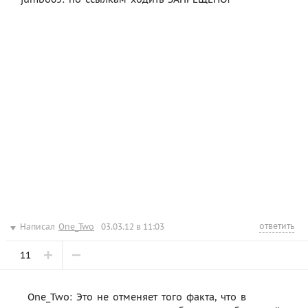
ответить
Написал
One_Two
03.03.12 в 11:03
11
One_Two: Это не отменяет того факта, что в