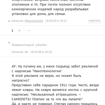
отопления и тп. При почти полном отсутствии
коммерческих моделей народ разрабатывал
установки для дома, для семьи.
ответить
Написал
MyxomopbI4
18.03.09 в 19:12
1
Комментарий удалён
Написал
AY
18.03.09 в 19:20
AY: Ну почему же, у меня подъезд забит рекламой
с надписью "Нанотехнологии".
Я этой рекламе не верю, но может быть
напрасно?
Представим себе парадное 1911 года. Чисто, везде
лежат ковры. На ковре валяется листок с крупной
надписью: "Неслыханный аттракционъ —
САМОЛЕТЪ! Платим за то что вы лътаете!"
Да, и никто не поверил. Стеглау самому пришлось