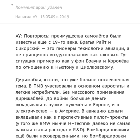
Комментарий удалён
Написал
AY
18.03.09 в 20:19
AY: Повторюсь: преимущества самолётов были
известны ещё с 19–го века. Братья Райт и
Сикорский — это пионеры технологии авиации, а
не принципов воздухоплавания как таковых. Тут
ситуация примерно как у фон Брауна и Королёва
по отношению к Ньютону и Циолковскому.
Дирижабли, кстати, это уже больше послевоенная
тема. В ПМВ участвовали в основном аэростаты и
лёгкие истребители. Без массового применения
дирижаблей. До войны большие деньги
вкладывали в пушки–пулемёты в Европе, и в
электричество — в Америке. В авиацию деньги
вкладывали как в перспективные пилот–проекты
(у того же BMW нынче H–Technik далеко не самая
важная статья расхода в R&D). Бомбардировщики
ещё были несовершенными, но бомбардировки