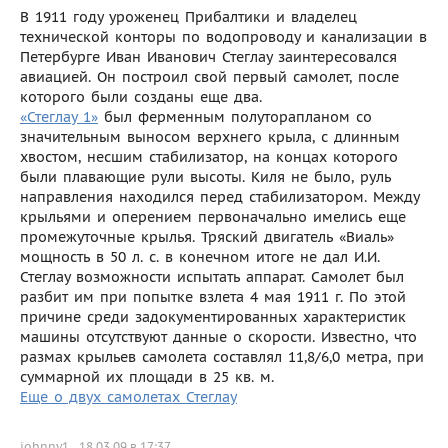
В 1911 году уроженец Прибалтики и владелец
технической конторы по водопроводу и канализации в
Петербурге Иван Иванович Стеглау заинтересовался
авиацией. Он построил свой первый самолет, после
которого были созданы еще два.
«Стеглау 1»
был ферменным полуторапланом со
значительным выносом верхнего крыла, с длинным
хвостом, несшим стабилизатор, на концах которого
были плавающие рули высоты. Киля не было, руль
направления находился перед стабилизатором. Между
крыльями и оперением первоначально имелись еще
промежуточные крылья. Тряский двигатель «Виаль»
мощность в 50 л. с. в конечном итоге не дал И.И.
Стеглау возможности испытать аппарат. Самолет был
разбит им при попытке взлета 4 мая 1911 г. По этой
причине среди задокументированных характеристик
машины отсутствуют данные о скорости. Известно, что
размах крыльев самолета составлял 11,8/6,0 метра, при
суммарной их площади в 25 кв. м.
Еще о двух самолетах Стеглау
johnny1
18.03.09 в 17:37