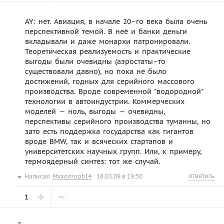
AY: нет. Авиация, в начале 20–го века была очень
перспективной темой. В неё и банки деньги
вкладывали и даже монархи патронировали.
Теоретическая реализуемость и практические
выгоды были очевидны (аэростаты–то
существовали давно), но пока не было
достижений, годных для серийного массового
производства. Вроде современной "водородной"
технологии в автоиндустрии. Коммерческих
моделей — ноль, выгоды — очевидны,
перспективы серийного производства туманны, но
зато есть поддержка государства как гигантов
вроде BMW, так и всяческих стартапов и
университетских научных групп. Или, к примеру,
термоядерный синтез: тот же случай.
ответить
Написал
MyxomopbI4
18.03.09 в 19:50
1