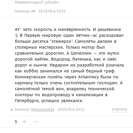
Комментарий удалён
Написал
AY
18.03.09 в 19:59
AY: зато скорость и манёвренность. И дешевизна
:). В Первую мировую один лётчик–ас расходовал
больше десятка "этажерок". Самолёты делали в
столярных мастерских. Только мотор был
сравнительно дорогим. А Цепеллин — это жутко
дорогой хайтек. Водород, батенька, как и овёс
дорог и нынче. Недаром их разработкой (сначала
как хобби) занимался не самый бедный граф.
Коммерческие полёты через Атлантику были по
карману только очень состоятельным господам. А
самолётной темой вон, владелец технической
конторы по водопроводу и канализации в
Петербурге, успешно увлекался.
ответить
Написал
MyxomopbI4
18.03.09 в 20:11
3