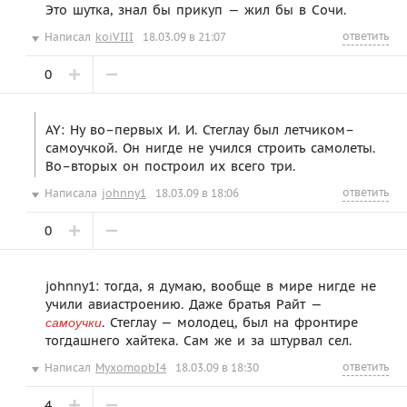
Это шутка, знал бы прикуп — жил бы в Сочи.
ответить
Написал
koiVIII
18.03.09 в 21:07
0
AY: Ну во–первых И. И. Стеглау был летчиком–
самоучкой. Он нигде не учился строить самолеты.
Во–вторых он построил их всего три.
ответить
Написала
johnny1
18.03.09 в 18:06
0
johnny1: тогда, я думаю, вообще в мире нигде не
учили авиастроению. Даже братья Райт —
. Стеглау — молодец, был на фронтире
самоучки
тогдашнего хайтека. Сам же и за штурвал сел.
ответить
Написал
MyxomopbI4
18.03.09 в 18:30
4