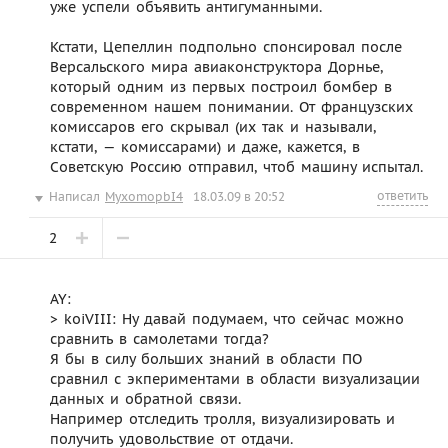
уже успели объявить антигуманными.
Кстати, Цепеллин подпольно спонсировал после
Версальского мира авиаконструктора Дорнье,
который одним из первых построил бомбер в
современном нашем понимании. От французских
комиссаров его скрывал (их так и называли,
кстати, — комиссарами) и даже, кажется, в
Советскую Россию отправил, чтоб машину испытал.
ответить
Написал
MyxomopbI4
18.03.09 в 20:52
2
AY:
> koiVIII: Ну давай подумаем, что сейчас можно
сравнить в самолетами тогда?
Я бы в силу больших знаний в области ПО
сравнил с экпериментами в области визуализации
данных и обратной связи.
Например отследить тролля, визуализировать и
получить удовольствие от отдачи.