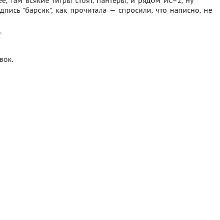
е, там всякие тигры стоят, пантеры, и рядом ИС–2, ну
дпись "барсик", как прочитала — спросили, что написно, не
ь
вок.