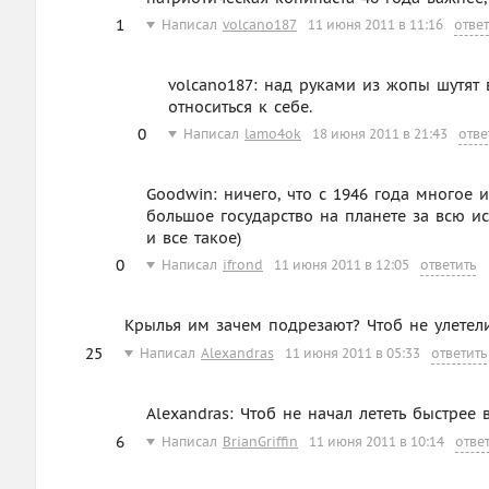
1
Написал
volcano187
11 июня 2011 в 11:16
ответ
volcano187: над руками из жопы шутят
относиться к себе.
0
Написал
lamo4ok
18 июня 2011 в 21:43
отве
Goodwin: ничего, что с 1946 года многое
большое государство на планете за всю и
и все такое)
0
Написал
ifrond
11 июня 2011 в 12:05
ответить
Крылья им зачем подрезают? Чтоб не улетел
25
Написал
Alexandras
11 июня 2011 в 05:33
ответить
Alexandras: Чтоб не начал лететь быстрее
6
Написал
BrianGriffin
11 июня 2011 в 10:14
отве