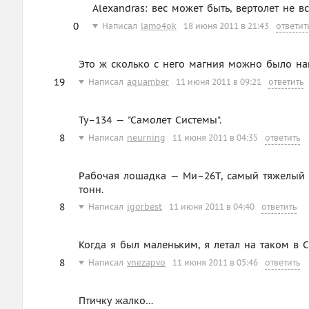
Alexandras: вес может быть, вертолет не вс
0
Написал
lamo4ok
18 июня 2011 в 21:43
ответит
Это ж сколько с него магния можно было на
19
Написал
aquamber
11 июня 2011 в 09:21
ответить
Ту–134 — "Самолет Системы".
8
Написал
neurning
11 июня 2011 в 04:35
ответить
Рабочая лошадка — Ми–26Т, самый тяжелый в
тонн.
8
Написал
igorbest
11 июня 2011 в 04:40
ответить
Когда я был маленьким, я летал на таком в С
8
Написал
vnezapvo
11 июня 2011 в 05:46
ответить
Птичку жалко…