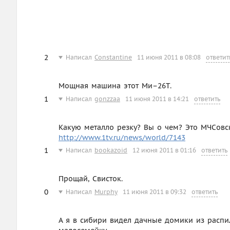
2
Написал
Constantine
11 июня 2011 в 08:08
ответит
Мощная машина этот Ми–26Т.
1
Написал
gonzzaa
11 июня 2011 в 14:21
ответить
Какую металло резку? Вы о чем? Это МЧСовск
http://www.1tv.ru/news/world/7143
1
Написал
bookazoid
12 июня 2011 в 01:16
ответить
Прощай, Свисток.
0
Написал
Murphy
11 июня 2011 в 09:32
ответить
А я в сибири видел дачные домики из распил