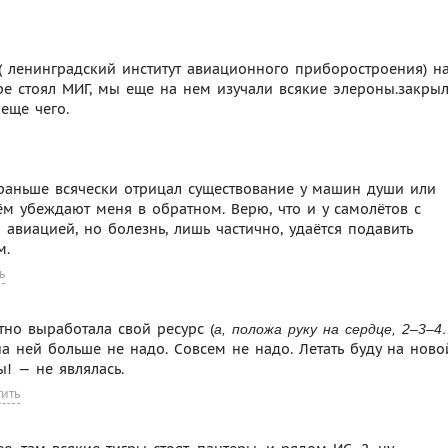
 ( ленинградский институт авиационного приборостроения) н
оре стоял МИГ, мы еще на нем изучали всякие элероны.закры
 еще чего.
раньше всячески отрицал существование у машин души или
улём убеждают меня в обратном. Верю, что и у самолётов с
н авиацией, но болезнь, лишь частично, удаётся подавить
м.
ь
тно выработала свой ресурс (
а, положа руку на сердце, 2–3–
 на ней больше не надо. Совсем не надо. Летать буду на ново
ы! — не являлась.
тить