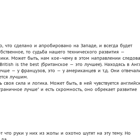
о, что сделано и апробировано на Западе, и всегда будет
обственное, то судьба нашего технического развития —
ники. Может быть, нам кое–чему в этом направлении следов
ritish is the best (британское — это лучшее). Находясь в Анг
учше — у французов, это — у американцев и т.д. Они отвечал
ется лучшим.
 своя сила и логика. Может быть, в ней чувствуется английс
граничное лучше" и есть скромность, оно обрекает развитие
 что руки у них из жопы и охотно шутят на эту тему. Но
 да.