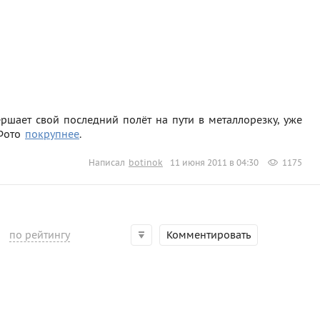
ршает свой последний полёт на пути в металлорезку, уже
 Фото
покрупнее
.
Написал
botinok
11 июня 2011 в 04:30
1175
по рейтингу
Комментировать