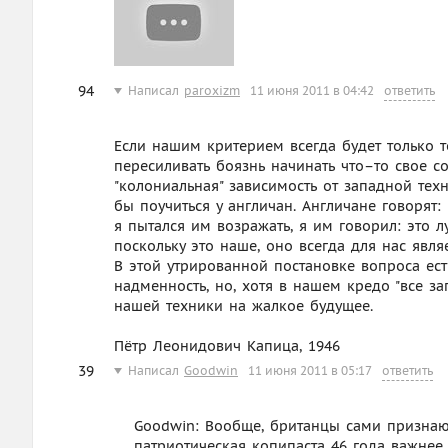
94
Написал
paroxizm
11 июня 2011 в 04:42
ответить
Если нашим критерием всегда будет только т
пересиливать боязнь начинать что–то свое с
"колониальная" зависимость от западной тех
бы поучиться у англичан. Англичане говорят: B
я пытался им возражать, я им говорил: это л
поскольку это наше, оно всегда для нас явля
В этой утрированной постановке вопроса есть
надменность, но, хотя в нашем кредо "все за
нашей техники на жалкое будущее.
Пётр Леонидович Капица, 1946
39
Написал
Goodwin
11 июня 2011 в 05:17
ответить
Goodwin: Вообще, британцы сами признают
патриотическая копипаста 46 года важнее,