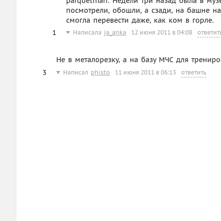
parquetman: Недели три назад была в музе
посмотрели, обошли, а сзади, на башне на
смогла перевести даже, как ком в горле.
1
Написала
ja_anka
12 июня 2011 в 04:08
ответит
Не в металорезку, а на базу МЧС для трениро
3
Написал
phisto
11 июня 2011 в 06:13
ответить