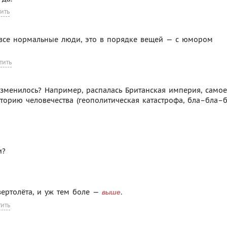
ить
 все нормальные люди, это в порядке вещей — с юмором
тить
 изменилось? Например, распалась Британская империя, самое
сторию человечества (геополитическая катастрофа, бла–бла–
и?
 вертолёта, и уж тем боле —
.
выше
тить