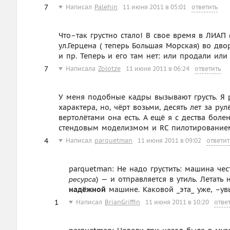
7
Написал
Palehin
11 июня 2011 в 05:01
ответить
Что–так грустно стало! В свое время в ЛИАП
ул.Герцена ( теперь Большая Морская) во дв
и пр. Теперь и его там нет: или продали или
7
Написала
Zolotze
11 июня 2011 в 06:24
ответить
У меня подобные кадры вызывают грусть. Я 
характера, но, чёрт возьми, десять лет за р
вертолётами она есть. А ещё я с дества боле
стендовым моделизмом и RC пилотирование
4
Написал
parquetman
11 июня 2011 в 09:02
ответит
parquetman: Не надо грустить: машина чес
) — и отправляется в утиль. Летать
ресурса
надёжной
машине. Каковой _эта_ уже, –ув
1
Написал
BrianGriffin
11 июня 2011 в 10:20
отве