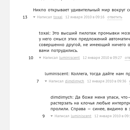
Никпо открывает удивительный мир вокруг с
13
Написал
toxal
12 января 2010 в 09:16
ответить
toxal: Это высший пилотаж промывки мозг
у него смысл этих предложений автоматич
совершенно другой, не имеющий ничего о
вами потрудились.
10
Написал
luminiscent
12 января 2010 в 09:27
от
luminiscent: Коллега, тогда дайте нам
7
Написал
dimdimych
12 января 2010 в 09:36
dimdimych: Да боже меня упаси, что
растерзать на клочья любые интерпр
пролили. Справа — синее, видимо в 
9
Написал
luminiscent
12 января 2010 в 09: