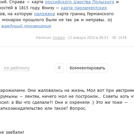
кий. Справа — карта
российского Царства Польского
и
остей в 1815 году. Внизу —
карта парламентских
тов, на которую
наложена
карта границ Германского
 монархи прошлого были не так уж и неправы. :о)
,
жаждущий просвещения
.
Написал
nickpo
12 января 2010 в 08:53
1638
по рейтингу
Комментировать
тарожилами. Они жаловались на жизнь. Мол вот при австрия
а румыны — лентяи, ничего мол не построили… Советы хоть ч
сил: а ВЫ что сделали?! Они и охренели :) Это же тоже —
апкозакидательство или такое? Вопрос.
не заебали!