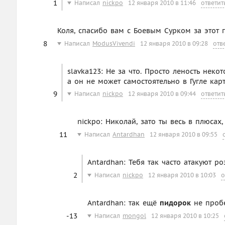
1
Написал
nickpo
12 января 2010 в 11:46
ответит
Коля, спасибо вам с Боевым Сурком за этот п
8
Написал
ModusVivendi
12 января 2010 в 09:28
отв
slavka123: Не за что. Просто леность нек
а он не может самостоятельно в Гугле карт
9
Написал
nickpo
12 января 2010 в 09:44
ответит
nickpo: Николай, зато ты весь в плюсах
11
Написал
Antardhan
12 января 2010 в 09:55
Antardhan: Тебя так часто атакуют р
2
Написал
nickpo
12 января 2010 в 10:03
о
Antardhan: так ещё
пидорок
не пробе
-13
Написал
mongol
12 января 2010 в 10:25