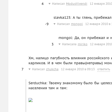
4
Написал
ModusVivendi
12 января 2010
slavka123: А ты глянь, прибежал
-9
Написал
mongol
12 января 2010 в 
mongol: Да, он прибежал и 
3
Написала
miriko
12 января 2010
Хм, налицо пагубность влияния российского
карликов. И в чем были правы(неправы) мо
7
Написал
chukcha
12 января 2010 в 09:13
ответить
Serduchka: Твоему знакомому было бы целесо
населения там и там: