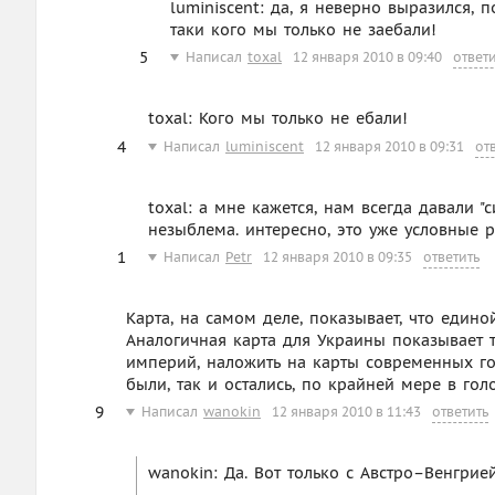
luminiscent: да, я неверно выразился, 
таки кого мы только не заебали!
5
Написал
toxal
12 января 2010 в 09:40
ответ
toxal: Кого мы только не ебали!
4
Написал
luminiscent
12 января 2010 в 09:31
от
toxal: а мне кажется, нам всегда давали "
незыблема. интересно, это уже условные 
1
Написал
Petr
12 января 2010 в 09:35
ответить
Карта, на самом деле, показывает, что едино
Аналогичная карта для Украины показывает т
империй, наложить на карты современных г
были, так и остались, по крайней мере в гол
9
Написал
wanokin
12 января 2010 в 11:43
ответить
wanokin: Да. Вот только с Австро–Венгрие