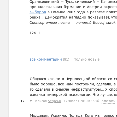
Оранжевенький — Туск, синенький — Качиньс
принадлежавших Германии и Австрии окрестн
выборов
в Польше 2007 года в разрезе повя
рейха… Демократия наглядно показывает, что
Спонсор этого поста — ленивый Boevoj_surok
124
все
комментарии
(81)
только
новые
Общался как–то в Черновецкой области со с
было хорошо, все нам построили, сделали, 
то сделали в смысле инфраструктуры… Я спро
изнанка имперской психологии. Что лучше, ш
17
Написал
SergeGu
12 января 2010 в 13:56
ответить
Молдавия, Украина, Польша. Кого мы только 