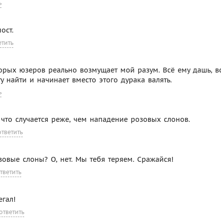
ь
ост.
етить
оторых юзеров реально возмущает мой разум. Всё ему дашь, в
у найти и начинает вместо этого дурака валять.
ь
, что случается реже, чем нападение розовых слонов.
ответить
озовые слоны? О, нет. Мы тебя теряем. Сражайся!
тветить
гал!
ответить