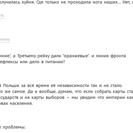
получилась хуйня. Где только не проходила нога наших… Нет, 
ить
ветить
синие", а Третьему рейху дали "оранжевые". и линия фронта
рефлексы или дело в питании?
й Польши за всё время её независимости так и не стало.
о же самое. Да и вообще, думаю, что если собрать карты ст
осударств и на карты выборов — мы увидим что империи ка
овах населения.
й проблемы.