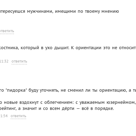
интересуешся мужчинами, имещими по твоему мнению
ответить
акостника, который в ухо дышит. К ориентации это не относит
11:32
ответить
го "пидорка" буду уточнять, не сменил ли ты ориентацию, а т
о новые вздохнут с облегчением: с уважаемым юзернеймом,
йтинг, а значит и со всем дёрти — всё в порядке.
11:54
ответить