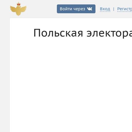
|
Войти через
Вход
Регист
Польская электор