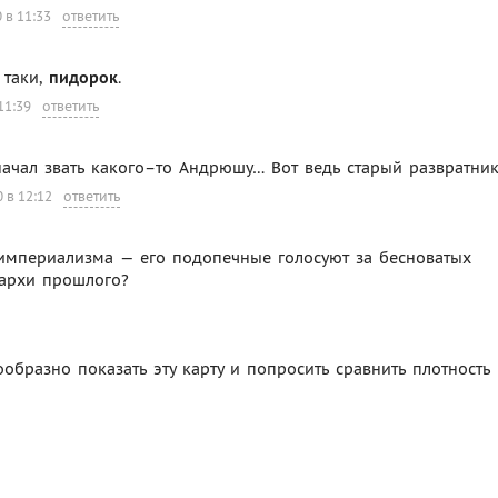
 в 11:33
ответить
 таки,
пидорок
.
11:39
ответить
начал звать какого–то Андрюшу… Вот ведь старый развратник
 в 12:12
ответить
 империализма — его подопечные голосуют за бесноватых
нархи прошлого?
образно показать эту карту и попросить сравнить плотность