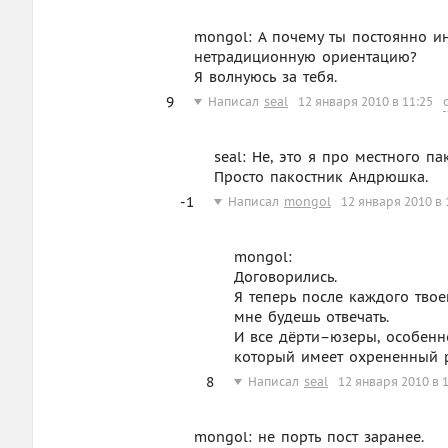
mongol: А почему ты постоянно 
нетрадиционную ориентацию?
Я волнуюсь за тебя.
9
Написал
seal
12 января 2010 в 11:25
seal: Не, это я про местного п
Просто пакостник Андрюшка.
-1
Написал
mongol
12 января 2010 в 
mongol:
Договорились.
Я теперь после каждого твое
мне будешь отвечать.
И все дёрти–юзеры, особенн
который имеет охрененный ре
8
Написал
seal
12 января 2010 в 
mongol: не порть пост заранее.