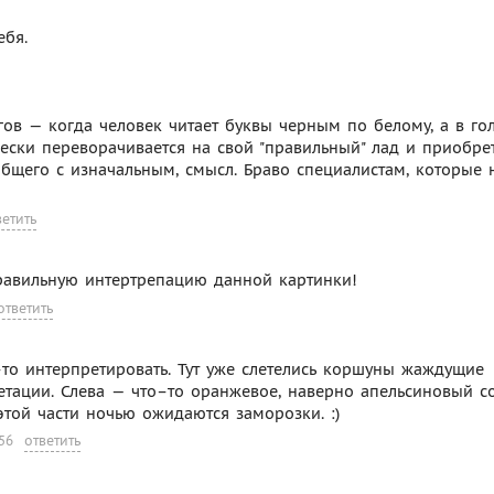
ебя.
ов — когда человек читает буквы черным по белому, а в го
ески переворачивается на свой "правильный" лад и приобре
бщего с изначальным, смысл. Браво специалистам, которые 
ветить
 правильную интертрепацию данной картинки!
ответить
–то интерпретировать. Тут уже слетелись коршуны жаждущие
етации. Слева — что–то оранжевое, наверно апельсиновый с
этой части ночью ожидаются заморозки. :)
56
ответить