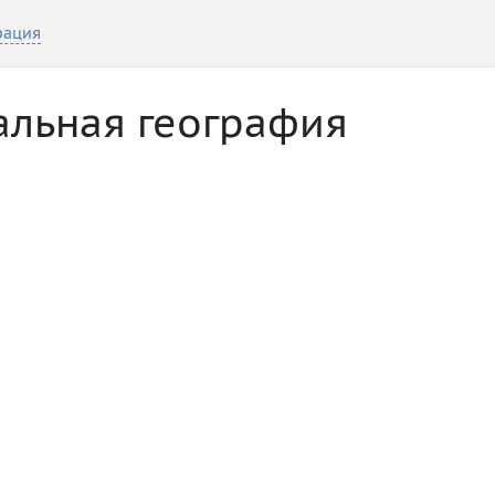
рация
альная география