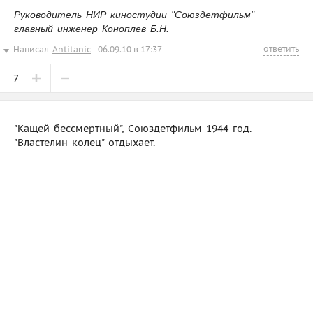
Руководитель НИР киностудии "Союздетфильм"
главный инженер Коноплев Б.Н.
ответить
Написал
Antitanic
06.09.10 в 17:37
7
"Кащей бессмертный", Союздетфильм 1944 год.
"Властелин колец" отдыхает.