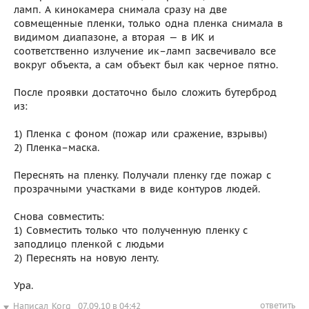
ламп. А кинокамера снимала сразу на две
совмещенные пленки, только одна пленка снимала в
видимом диапазоне, а вторая — в ИК и
соответственно излучение ик–ламп засвечивало все
вокруг объекта, а сам объект был как черное пятно.
После проявки достаточно было сложить бутерброд
из:
1) Пленка с фоном (пожар или сражение, взрывы)
2) Пленка–маска.
Переснять на пленку. Получали пленку где пожар с
прозрачными участками в виде контуров людей.
Снова совместить:
1) Совместить только что полученную пленку с
заподлицо пленкой с людьми
2) Переснять на новую ленту.
Ура.
ответить
Написал
Korg
07.09.10 в 04:42