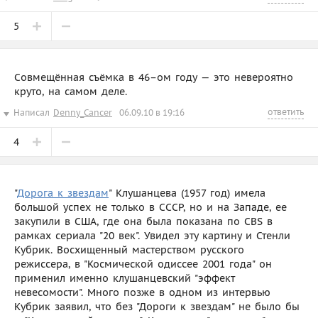
5
Совмещённая съёмка в 46–ом году — это невероятно
круто, на самом деле.
ответить
Написал
Denny_Cancer
06.09.10 в 19:16
4
"
Дорога к звездам
" Клушанцева (1957 год) имела
большой успех не только в СССР, но и на Западе, ее
закупили в США, где она была показана по CBS в
рамках сериала "20 век". Увидел эту картину и Стенли
Кубрик. Восхищенный мастерством русского
режиссера, в "Космической одиссее 2001 года" он
применил именно клушанцевский "эффект
невесомости". Много позже в одном из интервью
Кубрик заявил, что без "Дороги к звездам" не было бы