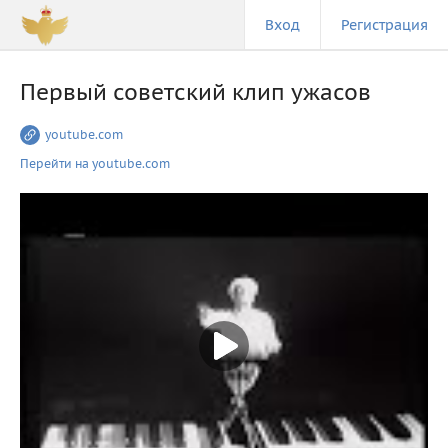
Вход
Регистрация
Первый советский клип ужасов
youtube.com
Перейти на youtube.com