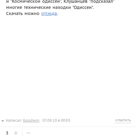
и "Космической одиссеи", Клушанцев "подсказал"
многие технические находки "Одиссеи".
Скачать можно
отсюда
.
ответить
Написал
Goodwin
07.09.10 в 00:03
3