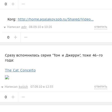
0
Korg:
http://home.agalakov.spb.ru/Shared/Video…
ответить
Написал
adv
08.09.10 в 10:26
0
Сразу вспомнилась серия "Том и Джерри", тоже 46–го
года:
The Cat Concerto
ответить
Написал
kolich
07.09.10 в 12:35
0