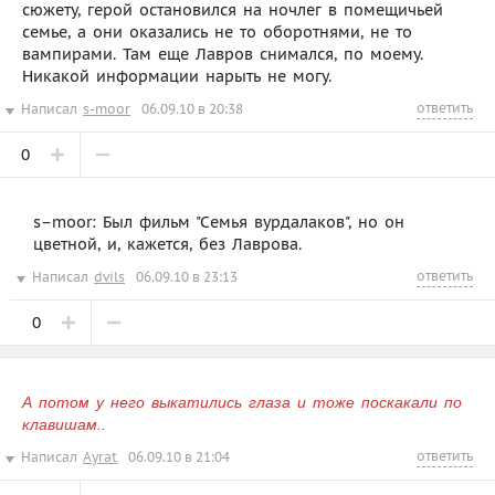
сюжету, герой остановился на ночлег в помещичьей
семье, а они оказались не то оборотнями, не то
вампирами. Там еще Лавров снимался, по моему.
Никакой информации нарыть не могу.
ответить
Написал
s-moor
06.09.10 в 20:38
0
s–moor: Был фильм "Семья вурдалаков", но он
цветной, и, кажется, без Лаврова.
ответить
Написал
dvils
06.09.10 в 23:13
0
А потом у него выкатились глаза и тоже поскакали по
клавишам..
ответить
Написал
Ayrat
06.09.10 в 21:04