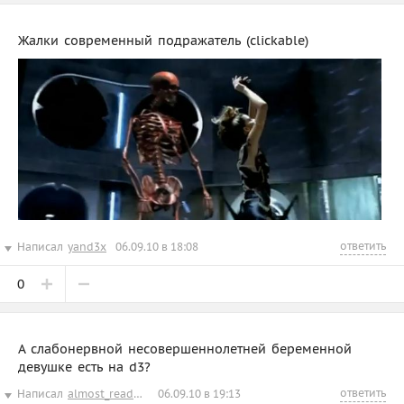
Жалки современный подражатель (clickable)
ответить
Написал
yand3x
06.09.10 в 18:08
0
А слабонервной несовершеннолетней беременной
девушке есть на d3?
ответить
Написал
almost_readonly
06.09.10 в 19:13