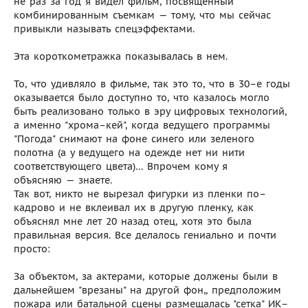
не раз за год я видел фильм, посвященный
комбинированным съемкам — тому, что мы сейчас
привыкли называть спецэффектами.
Эта короткометражка показывалась в нем.
То, что удивляло в фильме, так это то, что в 30–е годы
оказывается было доступно то, что казалось могло
быть реализовано только в эру цифровых технологий,
а именно "хрома–кей", когда ведущего программы
"Погода" снимают на фоне синего или зеленого
полотна (а у ведущего на одежде нет ни нити
соответствующего цвета)… Впрочем кому я
объясняю — знаете.
Так вот, никто не вырезал фигурки из пленки по–
кадрово и не вклеивал их в другую пленку, как
объяснял мне лет 20 назад отец, хотя это была
правильная версия. Все делалось гениально и почти
просто:
За объектом, за актерами, которые должены были в
дальнейшем "врезаны" на другой фон,, предположим
пожара или батальной сцены размещалась "сетка" ИК–