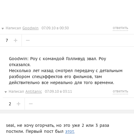
ответить
Написал
Goodwin
07.09.10 в 00:30
7
Goodwin: Роу с командой Голливуд звал. Роу
отказался.
Несколько лет назад смотрел передачу с детальным
разбором спецэффектов его фильмов, там
действительно все нереально для того времени.
ответить
Написал
Antitanic
07.09.10 в 03:11
2
seal, не хочу огорчать, но это уже 2 или 3 раза
постили. Первый пост был
этот.