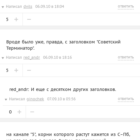
ответить
Написал
dvils
06.09.10 в 18:04
5
Вроде было уже, правда, с заголовком "Советский
Терминатор".
ответить
Написал
red_andr
06.09.10 в 18:16
5
red_andr: И еще с десятком других заголовков.
ответить
Написал
ginochek
07.09.10 в 05:56
0
на канале "5", корни которого растут кажется из С–Пб,