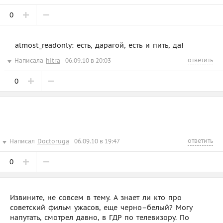
0
almost_readonly: есть, дарагой, есть и пить, да!
ответить
Написала
hitra
06.09.10 в 20:03
0
ответить
Написал
Doctoruga
06.09.10 в 19:47
0
Извините, не совсем в тему. А знает ли кто про
советский фильм ужасов, еще черно–белый? Могу
напутать, смотрел давно, в ГДР по телевизору. По