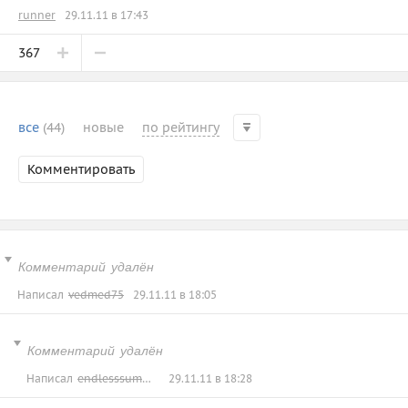
runner
29.11.11 в 17:43
367
все
(44)
новые
по рейтингу
Комментировать
Комментарий удалён
Написал
vedmed75
29.11.11 в 18:05
Комментарий удалён
Написал
endlesssummer
29.11.11 в 18:28