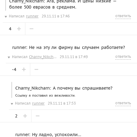
Charny_Nikcharn: Ага, реклама. И цены низкие —
более 500 еврасов в среднем.
ответить
Написал
runner
29.11.11 в 17:46
4
runner: Не на эту ли фирму вы случаем работаете?
ответить
Написал
Charny_Nikcharn
29.11.11 в 17:49
-4
Charny_Nikcharn: А почему вы спрашиваете?
Ссылку я поставил из вежливости.
ответить
Написал
runner
29.11.11 в 17:53
2
runner: Ну ладно, успокоили…