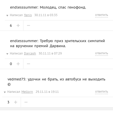
endlesssummer: Молодец, спас генофонд.
ответить
Написал
Yanis
30.11.11 в 03:35
6
endlesssummer: Требую приз зрительских симпатий
на вручении премий Дарвина.
ответить
Написал
Darcash
30.11.11 в 07:29
0
vedmed75: удочки не брать, из автобуса не выходить
©
ответить
Написал
Mellorn
29.11.11 в 19:11
3