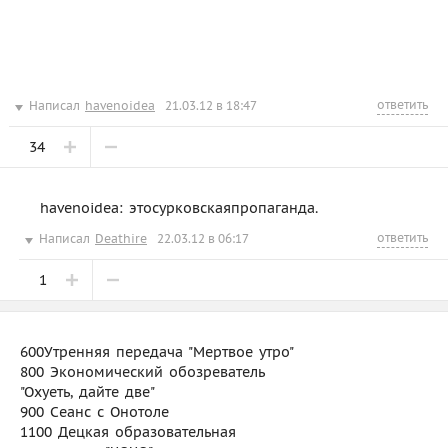
ответить
Написал
havenoidea
21.03.12 в 18:47
34
havenoidea: этосурковскаяпропаганда.
ответить
Написал
Deathire
22.03.12 в 06:17
1
600Утренняя передача "Мертвое утро"
800 Экономический обозреватель
"Охуеть, дайте две"
900 Сеанс с Онотоле
1100 Децкая образовательная