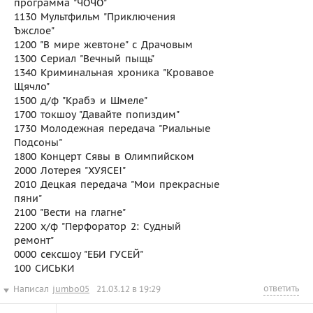
программа "ЧОЧО"
1130 Мультфильм "Приключения
Ъжслое"
1200 "В мире жевтоне" с Драчовым
1300 Сериал "Вечный пыщь"
1340 Криминальная хроника "Кровавое
Щячло"
1500 д/ф "Крабэ и Шмеле"
1700 токшоу "Давайте попиздим"
1730 Молодежная передача "Риальные
Подсоны"
1800 Концерт Сявы в Олимпийском
2000 Лотерея "ХУЯСЕ!"
2010 Децкая передача "Мои прекрасные
пяни"
2100 "Вести на глагне"
2200 х/ф "Перфоратор 2: Судный
ремонт"
0000 сексшоу "ЕБИ ГУСЕЙ"
100 СИСЬКИ
ответить
Написал
jumbo05
21.03.12 в 19:29