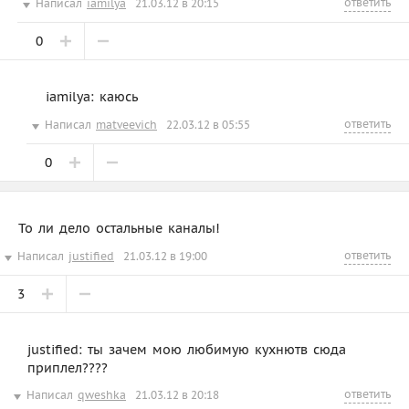
ответить
Написал
iamilya
21.03.12 в 20:15
0
iamilya: каюсь
ответить
Написал
matveevich
22.03.12 в 05:55
0
То ли дело остальные каналы!
ответить
Написал
justified
21.03.12 в 19:00
3
justified: ты зачем мою любимую кухнютв сюда
приплел????
ответить
Написал
qweshka
21.03.12 в 20:18