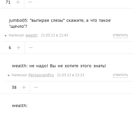
71
jumbo05: *вытирая слезы* скажите, а что такое
"щячло"?
ответить
Написал
wealth
21.03.12 в 21:43
6
wealth: не надо! Вы не хотите этого знать!
ответить
Написал
PentagramPro
21.03.12 в 22:22
38
wealth: