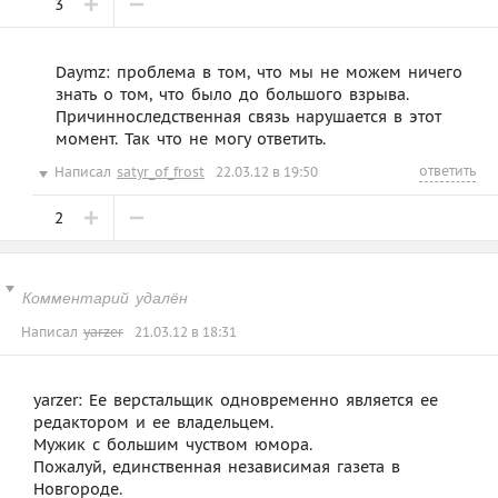
3
Daymz: проблема в том, что мы не можем ничего
знать о том, что было до большого взрыва.
Причинноследственная связь нарушается в этот
момент. Так что не могу ответить.
ответить
Написал
satyr_of_frost
22.03.12 в 19:50
2
Комментарий удалён
Написал
yarzer
21.03.12 в 18:31
yarzer: Ее верстальщик одновременно является ее
редактором и ее владельцем.
Мужик с большим чуством юмора.
Пожалуй, единственная независимая газета в
Новгороде.