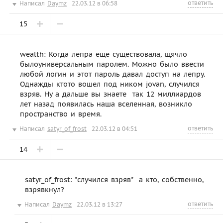
ответить
Написал
Daymz
22.03.12 в 06:58
15
wealth: Когда лепра еще существовала, щячло
былоуниверсальным паролем. Можно было ввести
любой логин и этот пароль давал доступ на лепру.
Однажды ктото вошел под ником jovan, случился
взряв. Ну а дальше вы знаете  так 12 миллиардов
лет назад появилась наша вселенная, возникло
пространство и время.
ответить
Написал
satyr_of_frost
22.03.12 в 04:51
14
satyr_of_frost: "случился взряв"  а кто, собственно,
взрявкнул?
ответить
Написал
Daymz
22.03.12 в 13:27