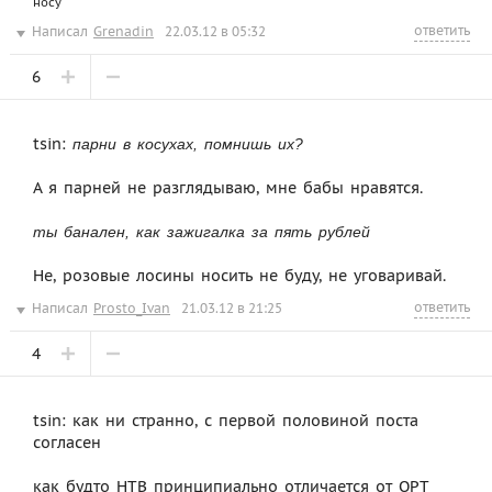
носу
ответить
Написал
Grenadin
22.03.12 в 05:32
6
tsin:
парни в косухах, помнишь их?
А я парней не разглядываю, мне бабы нравятся.
ты банален, как зажигалка за пять рублей
Не, розовые лосины носить не буду, не уговаривай.
ответить
Написал
Prosto_Ivan
21.03.12 в 21:25
4
tsin: как ни странно, с первой половиной поста
согласен
как будто НТВ принципиально отличается от ОРТ