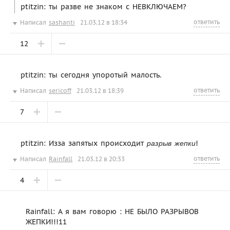
ptitzin: ты разве не знаком с НЕВКЛЮЧАЕМ?
ответить
Написал
sashanti
21.03.12 в 18:34
12
ptitzin: ты сегодня упоротый малость.
ответить
Написал
sericoff
21.03.12 в 18:39
7
ptitzin: Изза запятых происходит
!
разрыв жепки
ответить
Написал
Rainfall
21.03.12 в 20:33
4
Rainfall: А я вам говорю : НЕ БЫЛО РАЗРЫВОВ
ЖЕПКИ!!!11