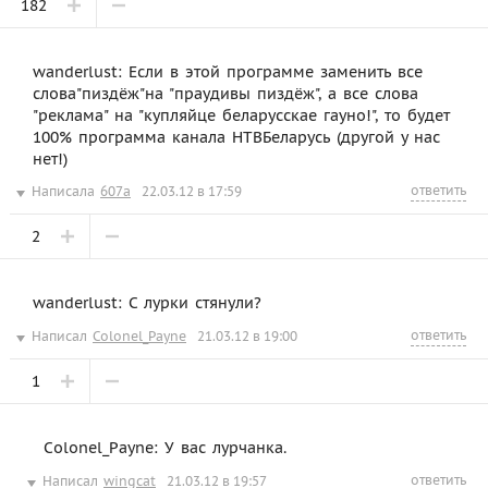
182
wanderlust: Если в этой программе заменить все
слова"пиздёж"на "праудивы пиздёж", а все слова
"реклама" на "купляйце беларусскае гауно!", то будет
100% программа канала НТВБеларусь (другой у нас
нет!)
ответить
Написала
607a
22.03.12 в 17:59
2
wanderlust: С лурки стянули?
ответить
Написал
Colonel_Payne
21.03.12 в 19:00
1
Colonel_Payne: У вас лурчанка.
ответить
Написал
wingcat
21.03.12 в 19:57