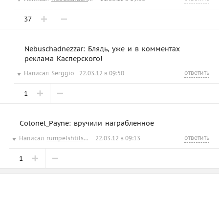
37
Nebuschadnezzar: Блядь, уже и в комментах
реклама Касперского!
ответить
Написал
Serggio
22.03.12 в 09:50
1
Colonel_Payne: вручили награбленное
ответить
Написал
rumpelshtilshen
22.03.12 в 09:13
1