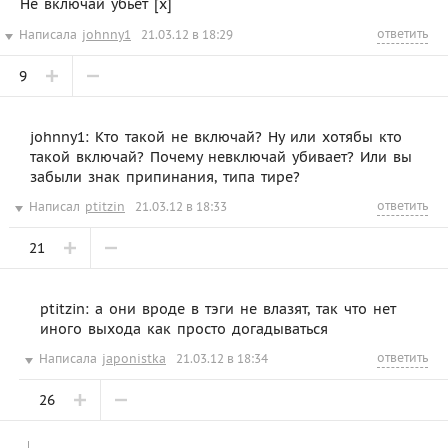
Не включай убьёт [х]
ответить
Написала
johnny1
21.03.12 в 18:29
9
johnny1: Кто такой не включай? Ну или хотябы кто
такой включай? Почему невключай убивает? Или вы
забыли знак припинания, типа тире?
ответить
Написал
ptitzin
21.03.12 в 18:33
21
ptitzin: а они вроде в тэги не влазят, так что нет
иного выхода как просто догадываться
ответить
Написала
japonistka
21.03.12 в 18:34
26