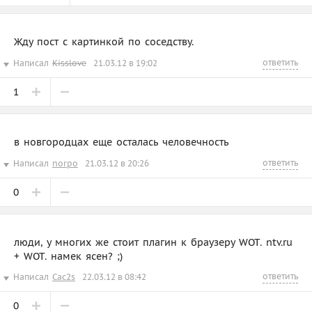
Жду пост с картинкой по соседству.
ответить
Написал
Kisslove
21.03.12 в 19:02
1
в новгородцах еще осталась человечность
ответить
Написал
norpo
21.03.12 в 20:26
0
люди, у многих же стоит плагин к браузеру WOT. ntv.ru
+ WOT. намек ясен? ;)
ответить
Написал
Cac2s
22.03.12 в 08:42
0