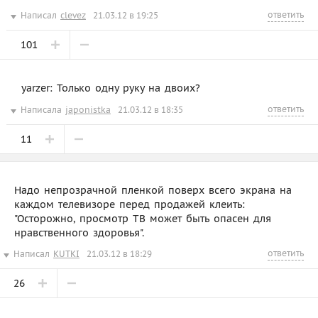
ответить
Написал
clevez
21.03.12 в 19:25
101
yarzer: Только одну руку на двоих?
ответить
Написала
japonistka
21.03.12 в 18:35
11
Надо непрозрачной пленкой поверх всего экрана на
каждом телевизоре перед продажей клеить:
"Осторожно, просмотр ТВ может быть опасен для
нравственного здоровья".
ответить
Написал
KUTKI
21.03.12 в 18:29
26