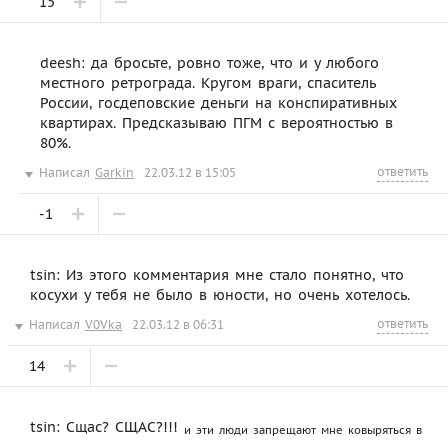
15
deesh: да бросьте, ровно тоже, что и у любого
местного ретрограда. Кругом враги, спаситель
России, госдеповские деньги на конспиративных
квартирах. Предсказываю ПГМ с вероятностью в
80%.
ответить
Написал
Garkin
22.03.12 в 15:05
-1
tsin: Из этого комментария мне стало понятно, что
косухи у тебя не было в юности, но очень хотелось.
ответить
Написал
V0Vka
22.03.12 в 06:31
14
tsin: Сщас? СЩАС?!!!
и эти люди запрещают мне ковыряться в