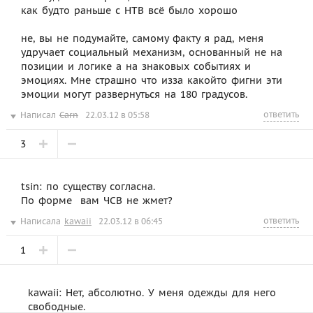
как будто раньше с НТВ всё было хорошо
не, вы не подумайте, самому факту я рад, меня
удручает социальный механизм, основанный не на
позиции и логике а на знаковых событиях и
эмоциях. Мне страшно что изза какойто фигни эти
эмоции могут развернуться на 180 градусов.
ответить
Написал
Carn
22.03.12 в 05:58
3
tsin: по существу согласна.
По форме  вам ЧСВ не жмет?
ответить
Написала
kawaii
22.03.12 в 06:45
1
kawaii: Нет, абсолютно. У меня одежды для него
свободные.