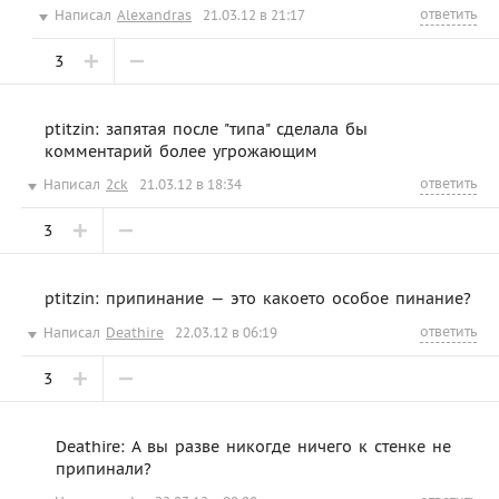
ответить
Написал
Alexandras
21.03.12 в 21:17
3
ptitzin: запятая после "типа" сделала бы
комментарий более угрожающим
ответить
Написал
2ck
21.03.12 в 18:34
3
ptitzin: припинание — это какоето особое пинание?
ответить
Написал
Deathire
22.03.12 в 06:19
3
Deathire: А вы разве никогде ничего к стенке не
припинали?