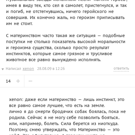
имея в виду тех, кто сел в самолет, пристегнулся, и так
и погиб, не отстегнувшись, ничего геройского не
совершив. Их конечно жаль, но героизм приписывать
им не стоит.
С материнством часто такая же ситуация — подобные
поступки не столько показатель высокой моральности
и героизма существа, сколько просто результат
инстинктов, которые самое грязное и трусливое
животное все равно вынуждено исполнять.
ответить
Написал
xenon
28.08.09 в 12:26
14
xenon: даже если материнство — лишь инстинкт, это
все равно самое лучшее, что есть на земле.
лично я до смерти бродячих собак боялась, пока не
родила. Сейчас я не могу себе позволить бояться..
или, например, болеть. Сила берется из ниоткуда.
Поэтому, смею утверждать, что Материнство — это