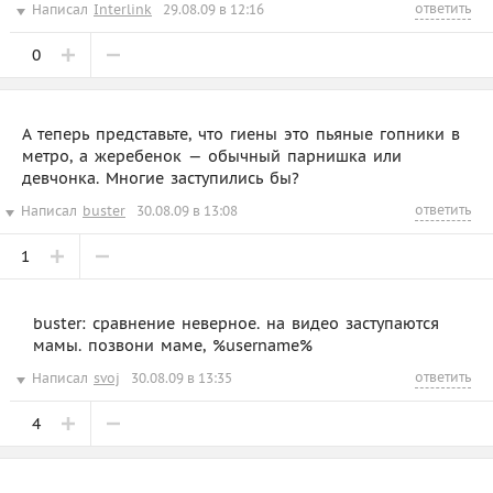
ответить
Написал
Interlink
29.08.09 в 12:16
0
А теперь представьте, что гиены это пьяные гопники в
метро, а жеребенок — обычный парнишка или
девчонка. Многие заступились бы?
ответить
Написал
buster
30.08.09 в 13:08
1
buster: сравнение неверное. на видео заступаются
мамы. позвони маме, %username%
ответить
Написал
svoj
30.08.09 в 13:35
4