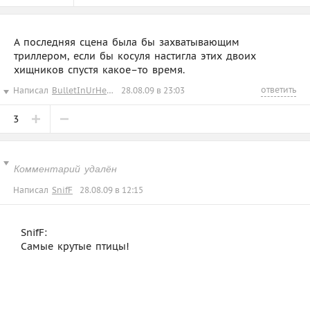
А последняя сцена была бы захватывающим
триллером, если бы косуля настигла этих двоих
хищников спустя какое–то время.
ответить
Написал
BulletInUrHead
28.08.09 в 23:03
3
Комментарий удалён
Написал
SnifF
28.08.09 в 12:15
SnifF:
Самые крутые птицы!