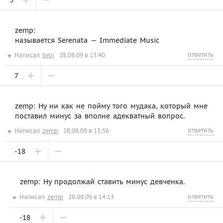
zemp:
называется Serenata — Immediate Music
ответить
Написал
svoj
28.08.09 в 13:40
7
zemp: Ну ни как не пойму того мудака, который мне
поставил минус за вполне адекватный вопрос.
ответить
Написал
zemp
28.08.09 в 13:56
-18
zemp: Ну продолжай ставить минус девченка.
ответить
Написал
zemp
28.08.09 в 14:13
-18