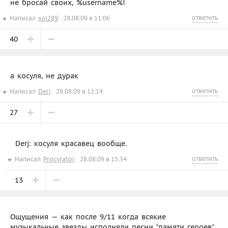
не бросай своих, %username%!
ответить
Написал
sol289
28.08.09 в 11:06
40
а косуля, не дурак
ответить
Написал
Derj
28.08.09 в 12:14
27
Derj: косуля красавец вообще.
ответить
Написал
Procyrator
28.08.09 в 15:34
13
Ощущения — как после 9/11 когда всякие
музыкальные звезды исполняли песни "памяти героев",