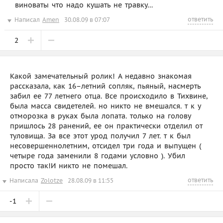
виноваты что надо кушать не травку…
ответить
Написал
Amen
30.08.09 в 07:07
2
Какой замечательный ролик! А недавно знакомая
рассказала, как 16–летний сопляк, пьяный, насмерть
забил ее 77 летнего отца. Все происходило в Тихвине,
была масса свидетелей. но никто не вмешался. т к у
отморозка в руках была лопата. только на голову
пришлось 28 ранений, ее он практически отделил от
туловища. За все этот урод получил 7 лет. т к был
несовершеннолетним, отсидел три года и выпущен (
четыре года заменили 8 годами условно ). Убил
просто так!И никто не помешал.
ответить
Написала
Zolotze
28.08.09 в 11:55
-1