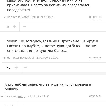
кайф. Это офигительно. А героизм никто не
приписывает. Просто за копытных предлагается
порадоваться.
ответить
Написала
kater
29.08.09 в 11:24
5
xenon: Не волнуйсо, грязные и трусливые ща жрут и
нюхают по клубам, и потом тупо долбятся… Это не
они скоты, это по сути мы более…
ответить
Написал
BonesJovi
28.08.09 в 20:00
-1
А кто нибудь знает, что за музыка использована в
ролике?
ответить
Написал
zemp
28.08.09 в 11:35
5