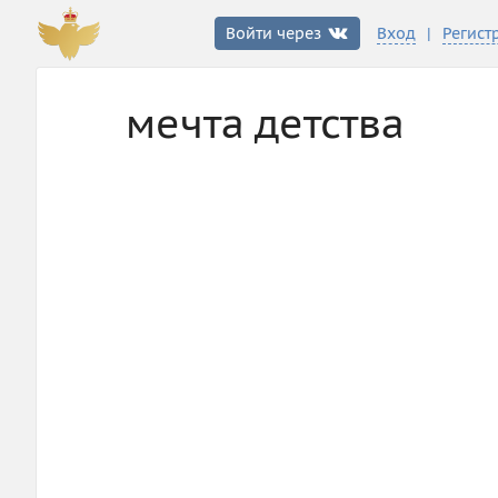
|
Войти через
Вход
Регист
мечта детства