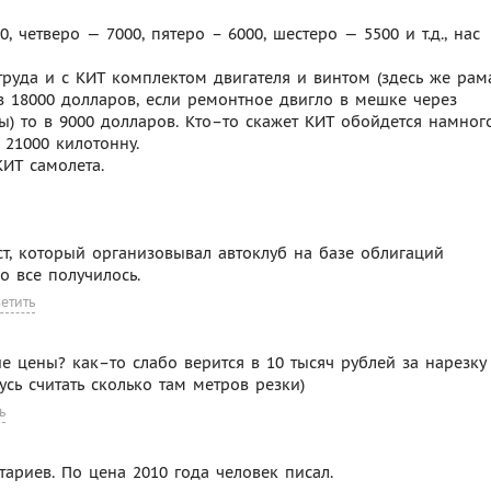
0, четверо — 7000, пятеро – 6000, шестеро — 5500 и т.д., нас
руда и с КИТ комплектом двигателя и винтом (здесь же рам
в 18000 долларов, если ремонтное двигло в мешке через
ы) то в 9000 долларов. Кто–то скажет КИТ обойдется намног
в 21000 килотонну.
ИТ самолета.
аст, который организовывал автоклуб на базе облигаций
о все получилось.
ветить
ие цены? как–то слабо верится в 10 тысяч рублей за нарезку
сь считать сколько там метров резки)
ь
ариев. По цена 2010 года человек писал.