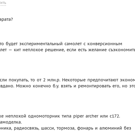
тить
арата?
 это будет экспериментальный самолет с конверсионным
олет — кит неплохое решение, если есть желание съэкономит
 если покупать, то от 2 млн.р. Некоторые предпочитают эконом
дано. Можно конечно б.у. взять и ремонтировать его, но эт
же неплохой одномоторник типа piper archer или c172.
самоделка.
ика, радиосвязь, шасси, тормоза, фонарь и алюминий без