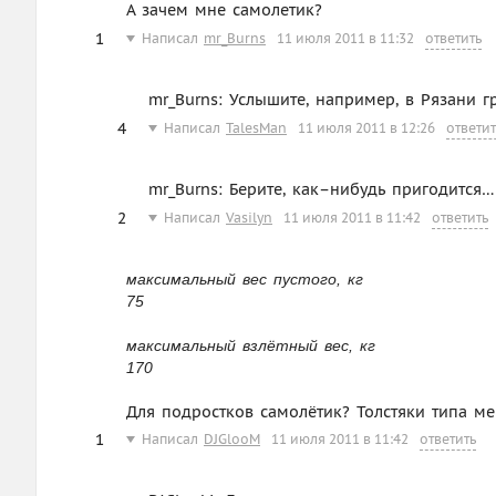
А зачем мне самолетик?
1
Написал
mr_Burns
11 июля 2011 в 11:32
ответить
mr_Burns: Услышите, например, в Рязани г
4
Написал
TalesMan
11 июля 2011 в 12:26
ответит
mr_Burns: Берите, как–нибудь пригодится…
2
Написал
Vasilyn
11 июля 2011 в 11:42
ответить
максимальный вес пустого, кг
75
максимальный взлётный вес, кг
170
Для подростков самолётик? Толстяки типа ме
1
Написал
DJGlooM
11 июля 2011 в 11:42
ответить