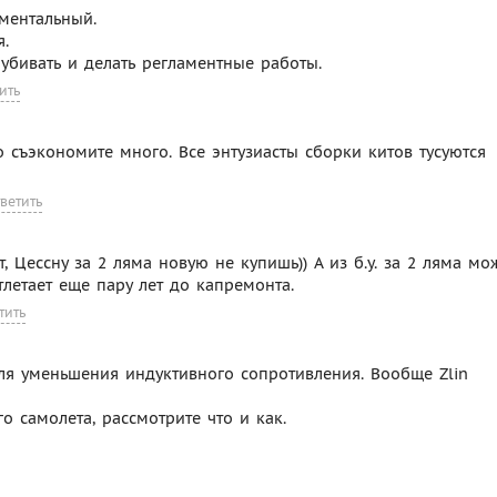
ментальный.
.
 убивать и делать регламентные работы.
ить
то съэкономите много. Все энтузиасты сборки китов тусуются
ветить
, Цессну за 2 ляма новую не купишь)) А из б.у. за 2 ляма мо
летает еще пару лет до капремонта.
тить
для уменьшения индуктивного сопротивления. Вообще Zlin
о самолета, рассмотрите что и как.