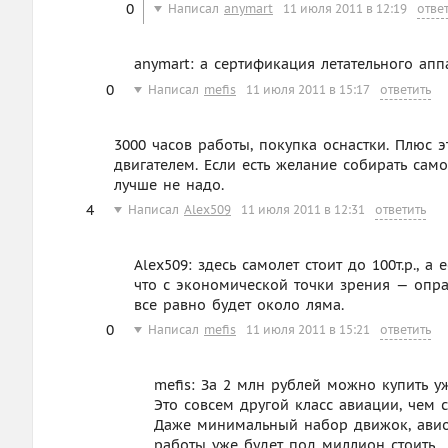
0
Написал
anymart
11 июля 2011 в 12:19
отве
anymart: а сертификация летательного апп
0
Написал
mefis
11 июля 2011 в 15:17
ответить
3000 часов работы, покупка оснастки. Плюс
двигателем. Если есть желание собирать сам
лучше не надо.
4
Написал
Alex509
11 июля 2011 в 12:31
ответить
Alex509: здесь самолет стоит до 100т.р., а
что с экономической точки зрения — оправ
все равно будет около ляма.
0
Написал
mefis
11 июля 2011 в 15:21
ответить
mefis: За 2 млн рублей можно купить у
Это совсем другой класс авиации, чем 
Даже минимальный набор движок, авион
работы уже будет под миллион стоить.