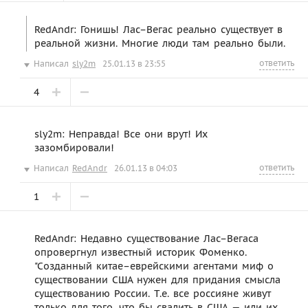
RedAndr: Гонишь! Лас–Вегас реально существует в
реальной жизни. Многие люди там реально были.
ответить
Написал
sly2m
25.01.13 в 23:55
4
sly2m: Неправда! Все они врут! Их
зазомбировали!
ответить
Написал
RedAndr
26.01.13 в 04:03
1
RedAndr: Недавно существование Лас–Вегаса
опровергнул известный историк Фоменко.
"Созданный китае–еврейскими агентами миф о
существовании США нужен для придания смысла
существованию России. Т.е. все россияне живут
только для того, что бы свалить в США — или их