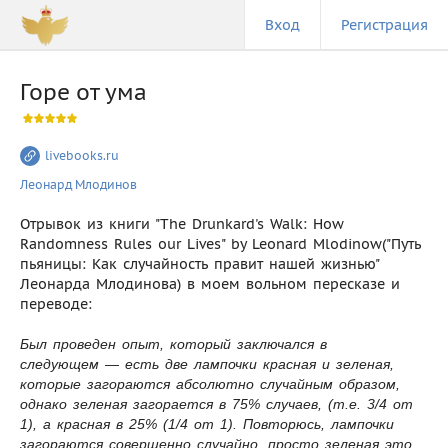
Вход
Регистрация
Горе от ума
livebooks.ru
Леонард Млодинов
Отрывок из книги "The Drunkard's Walk: How
Randomness Rules our Lives" by Leonard Mlodinow("Путь
пьяницы: Как случайность правит нашей жизнью"
Леонарда Млодинова) в моем вольном пересказе и
переводе:
Был проведен опыт, который заключался в
следующем — есть две лампочки красная и зеленая,
которые загораются абсолютно случайным образом,
однако зеленая загорается в 75% случаев, (т.е. 3/4 от
1), а красная в 25% (1/4 от 1). Повторюсь, лампочки
загораются совершенно случайно, просто зеленая это