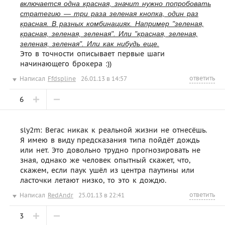
включается одна красная, значит нужно попробовать
стратегию — три раза зеленая кнопка, один раз
красная. В разных комбинациях. Например "зеленая,
красная, зеленая, зеленая". Или "красная, зеленая,
зеленая, зеленая". Или как нибудь еще.
Это в точности описывает первые шаги
начинающего брокера :))
ответить
Написал
Ffdspline
26.01.13 в 14:57
6
sly2m: Вегас никак к реальной жизни не отнесёшь.
Я имею в виду предсказания типа пойдёт дождь
или нет. Это довольно трудно прогнозировать не
зная, однако же человек опытный скажет, что,
скажем, если паук ушёл из центра паутины или
ласточки летают низко, то это к дождю.
ответить
Написал
RedAndr
25.01.13 в 22:41
3