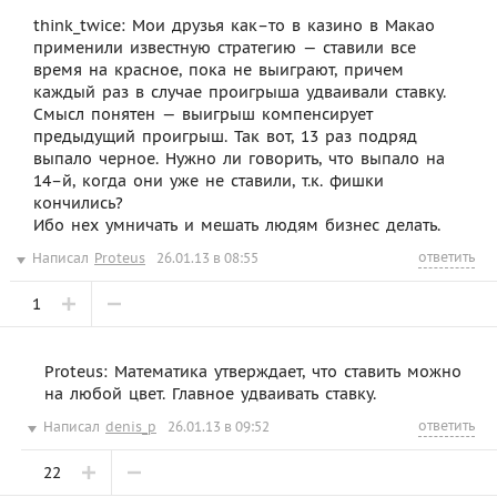
think_twice: Мои друзья как–то в казино в Макао
применили известную стратегию — ставили все
время на красное, пока не выиграют, причем
каждый раз в случае проигрыша удваивали ставку.
Смысл понятен — выигрыш компенсирует
предыдущий проигрыш. Так вот, 13 раз подряд
выпало черное. Нужно ли говорить, что выпало на
14–й, когда они уже не ставили, т.к. фишки
кончились?
Ибо нех умничать и мешать людям бизнес делать.
ответить
Написал
Proteus
26.01.13 в 08:55
1
Proteus: Математика утверждает, что ставить можно
на любой цвет. Главное удваивать ставку.
ответить
Написал
denis_p
26.01.13 в 09:52
22