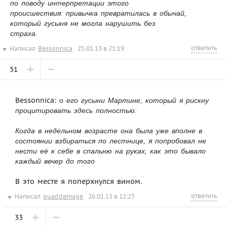
по поводу интерпретации этого
происшествия: привычка превратилась в обычай,
который гусыня не могла нарушить без
страха.
ответить
Написал
Bessonnica
25.01.13 в 21:19
51
Bessonnica:
о его гусыни Мартине, который я рискну
процитировать здесь полностью:
Когда в недельном возрасте она была уже вполне в
состоянии взбираться по лестнице, я попробовал не
нести еѐ к себе в спальню на руках, как это бывало
каждый вечер до того
В это месте я поперхнулся вином.
ответить
Написал
quaddamage
26.01.13 в 12:25
33