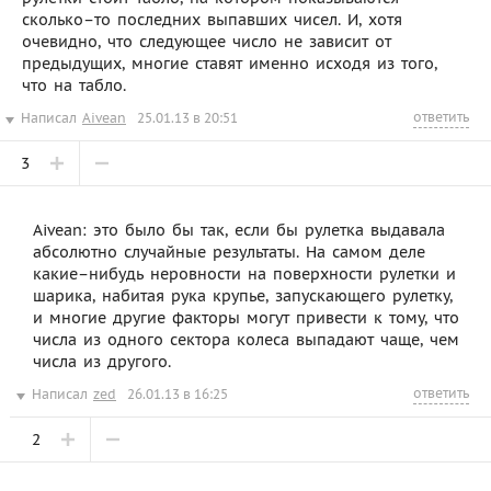
сколько–то последних выпавших чисел. И, хотя
очевидно, что следующее число не зависит от
предыдущих, многие ставят именно исходя из того,
что на табло.
ответить
Написал
Aivean
25.01.13 в 20:51
3
Aivean: это было бы так, если бы рулетка выдавала
абсолютно случайные результаты. На самом деле
какие–нибудь неровности на поверхности рулетки и
шарика, набитая рука крупье, запускающего рулетку,
и многие другие факторы могут привести к тому, что
числа из одного сектора колеса выпадают чаще, чем
числа из другого.
ответить
Написал
zed
26.01.13 в 16:25
2