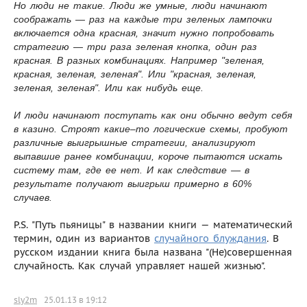
Но люди не такие. Люди же умные, люди начинают
соображать — раз на каждые три зеленых лампочки
включается одна красная, значит нужно попробовать
стратегию — три раза зеленая кнопка, один раз
красная. В разных комбинациях. Например "зеленая,
красная, зеленая, зеленая". Или "красная, зеленая,
зеленая, зеленая". Или как нибудь еще.
И люди начинают поступать как они обычно ведут себя
в казино. Строят какие–то логические схемы, пробуют
различные выигрышные стратегии, анализируют
выпавшие ранее комбинации, короче пытаются искать
систему там, где ее нет. И как следствие — в
результате получают выигрыш примерно в 60%
случаев.
P.S. "Путь пьяницы" в названии книги — математический
термин, один из вариантов
случайного блуждания
. В
русском издании книга была названа "(Не)совершенная
случайность. Как случай управляет нашей жизнью".
sly2m
25.01.13 в 19:12