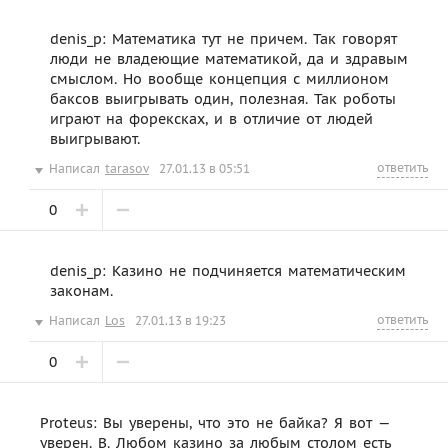
denis_p: Математика тут не причем. Так говорят
люди не владеющие математикой, да и здравым
смыслом. Но вообще концепция с миллионом
баксов выигрывать один, полезная. Так роботы
играют на форексках, и в отличие от людей
выигрывают.
ответить
Написал
tarasov
27.01.13 в 05:51
0
denis_p: Казино не подчиняется математическим
законам.
ответить
Написал
Los
27.01.13 в 19:23
0
Proteus: Вы уверены, что это не байка? Я вот —
уверен. В. Любом казино за любым столом есть