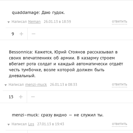
quaddamage: Даю гудок.
ответить
Написал
Neman
26.01.13 в 18:59
9
Bessonnica: Кажется, Юрий Стоянов рассказывал в
своих впечатлениях об армии. В казарму строем
вбегает рота солдат и каждый автоматически отдаёт
честь тумбочке, возле которой должен быть
дневальный.
ответить
Написал
menzi-muck
26.01.13 в 08:33
15
menzi–muck: сразу видно — не служил ты.
ответить
Написал
Los
27.01.13 в 19:43