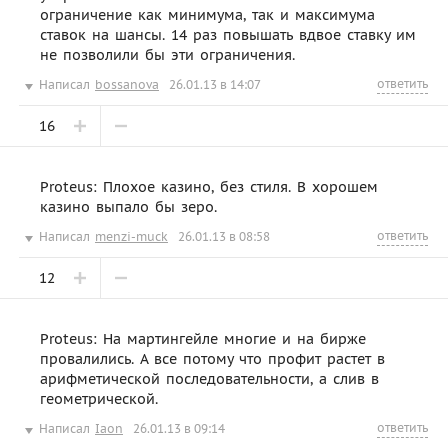
ограничение как минимума, так и максимума
ставок на шансы. 14 раз повышать вдвое ставку им
не позволили бы эти ограничения.
ответить
Написал
bossanova
26.01.13 в 14:07
16
Proteus: Плохое казино, без стиля. В хорошем
казино выпало бы зеро.
ответить
Написал
menzi-muck
26.01.13 в 08:58
12
Proteus: На мартингейле многие и на бирже
провалились. А все потому что профит растет в
арифметической последовательности, а слив в
геометрической.
ответить
Написал
Iaon
26.01.13 в 09:14