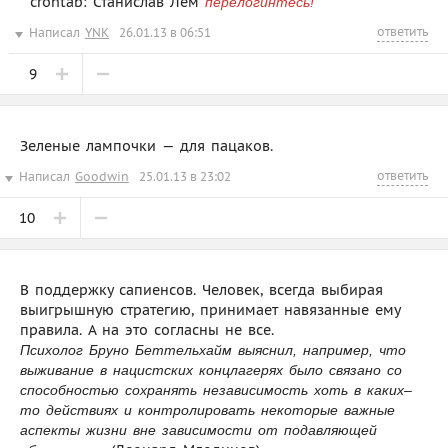
crontab: Станислав Лем
перелогинтесь!
ответить
Написал
YNK
26.01.13 в 06:51
9
Зеленые лампочки — для пацаков.
ответить
Написал
Goodwin
25.01.13 в 23:02
10
В поддержку сапиенсов. Человек, всегда выбирая
выигрышную стратегию, принимает навязанные ему
правила. А на это согласны не все.
Психолог Бруно Беттельхайм выяснил, например, что
выживание в нацистских концлагерях было связано со
способностью сохранять независимость хоть в каких–
то действиях и контролировать некоторые важные
аспекты жизни вне зависимости от подавляющей