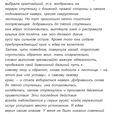
выбрала кратчайший, т.е. взобралась на
первую ступеньку с ближней, правой стороны и начала
подниматься наверх, срезая закругление
лестницы. Но тут произошло нечто поистине
потрясающее: добравшись до пятой ступеньки,
она вдруг остановилась, вытянула шею и расправила
крылья для полѐта, как это делают дикие
гуси при сильном испуге. Кроме того она издала
предупреждающий крик и едва не взлетела.
Затем, чуть помедлив, повернула назад, торопливо
спустилась обратно вниз, очень старательно,
словно выполняя чрезвычайно важную обязанность,
пробежала свой давнишний дальний путь к
самому окну и обратно, снова подошла к лестнице – на
этот раз «по уставу», к самому левому
краю, – и стала взбираться наверх. Добравшись снова
до пятой ступеньки, она остановилась,
огляделась, затем отряхнулась и произвела движение
приветствия. Эти последние действия
всегда наблюдаются у серых гусей, когда пережитый
испуг уступает место успокоению. Я едва
верил своим глазам. У меня не было никаких сомнений