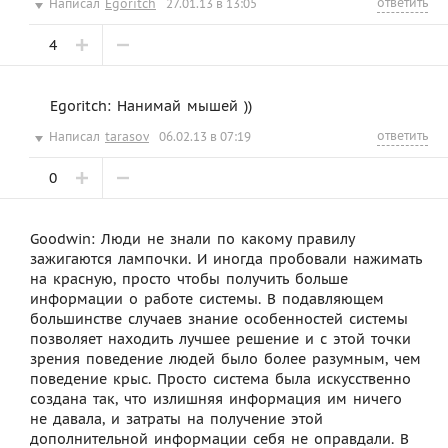
ответить
Написал
Egoritch
27.01.13 в 13:05
4
Egoritch: Нанимай мышей ))
ответить
Написал
tarasov
06.02.13 в 07:19
0
Goodwin: Люди не знали по какому правилу
зажигаются лампочки. И иногда пробовали нажимать
на красную, просто чтобы получить больше
информации о работе системы. В подавляющем
большинстве случаев знание особенностей системы
позволяет находить лучшее решение и с этой точки
зрения поведение людей было более разумным, чем
поведение крыс. Просто система была искусственно
создана так, что излишняя информация им ничего
не давала, и затраты на получение этой
дополнительной информации себя не оправдали. В