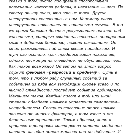
сказки о том, будто поощрение способствует
повышению качества работы, а наказание — нет. По
своему опыту знаю, что это не так». Другие
инструкторы согласились с ним. Канеману слова
инструктора показались не лишенными смысла. В то
же время Канеман доверял результатам опытов над
животными, которые свидетельствовали: поощрением
можно добиться большего, нежели наказанием. Он
стал размышлять над этим явным парадоксом. И
тут его осенило: крик предшествовал наказанию,
однако, несмотря на очевидное, не обуславливал его.
Как такое возможно? Ответом на этот вопрос
служит
феномен «регрессии к среднему»
. Суть в
том, что в любом ряду случайных событий за
событием из ряда вон выходящим скорее всего и по
чистой случайности последует событие ординарное.
Механизм таков. Каждый пилот в той или иной
степени обладает навыком управления самолетом–
истребителем. Совершенствование этого навыка
зависит от многих факторов, в том числе и от
длительных тренировок. Таким образом, хотя в
процессе тренировок мастерство пилотов медленно
растет, за один полет многого они не добьются. И