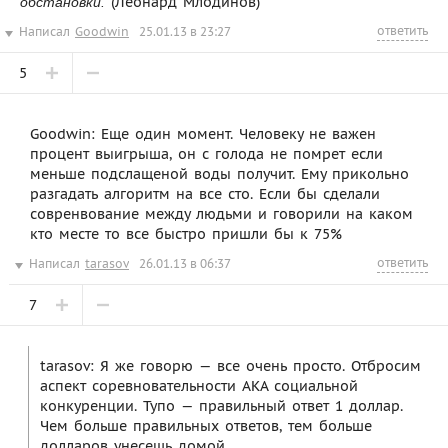
(Леонард Млодинов)
обстановки.
ответить
Написал
Goodwin
25.01.13 в 23:27
5
Goodwin: Еще один момент. Человеку не важен
процент выигрыша, он с голода не помрет если
меньше подслащеной воды получит. Ему прикольно
разгадать алгоритм на все сто. Если бы сделали
совренвование между людьми и говорили на каком
кто месте то все быстро пришли бы к 75%
ответить
Написал
tarasov
26.01.13 в 06:37
7
tarasov: Я же говорю — все очень просто. Отбросим
аспект соревновательности АКА социальной
конкуренции. Тупо — правильный ответ 1 доллар.
Чем больше правильных ответов, тем больше
долларов унесешь домой.