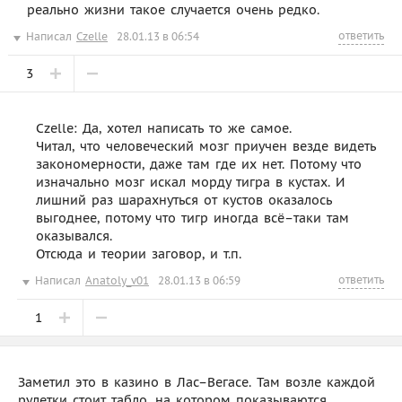
реально жизни такое случается очень редко.
ответить
Написал
Czelle
28.01.13 в 06:54
3
Czelle: Да, хотел написать то же самое.
Читал, что человеческий мозг приучен везде видеть
закономерности, даже там где их нет. Потому что
изначально мозг искал морду тигра в кустах. И
лишний раз шарахнуться от кустов оказалось
выгоднее, потому что тигр иногда всё–таки там
оказывался.
Отсюда и теории заговор, и т.п.
ответить
Написал
Anatoly_v01
28.01.13 в 06:59
1
Заметил это в казино в Лас–Вегасе. Там возле каждой
рулетки стоит табло, на котором показываются