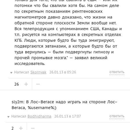
потомки что бы свалили хотя бы. На самом деле
по секретным показаниям рентгеновских
магнитометров давно доказано, что жизни на
обратной стороне плоскости Земли вообще нет.
Вся телепродукция с упоминанием США, Канады и
т.п. рисуется на компьютерах в секретных отделах
КГБ. Люди, которые будто бы туда эмигрируют,
подвергаются эвтаназии, а которые будто бы от
туда вернулись — были подвергнуты гипнозу и
прочей промывке мозга." — заявил великий
исследователь.
ответить
Написал
Skornyak
26.01.13 в 05:26
26
sly2m: В Лос–Вегасе надо играть на стороне Лос–
Вегаса, %username%;)
ответить
Написал
Bodhidharma
26.01.13 в 17:07
2