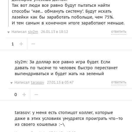
Так вот люди все равно будут пытаться найти
способы "нае... обмануть систему". Будут искать
лазейки как бы заработать побольше, чем 75%.
И тем самым в конечном итоге заработают меньше.
ответить
Написал
sly2m
26.01.13 в 18:12
1
sly2m: За доллар все равно игра будет. Если
давать по тысяче то человек быстро перестанет
выпендриваться и будет жать на зеленый
ответить
Написал
tarasov
27.01.13 в 05:47
0
tarasov: у меня есть стопицот коллег, которые
даже в этих условиях умудрятся проиграть что–то
из своего кошелька :–\