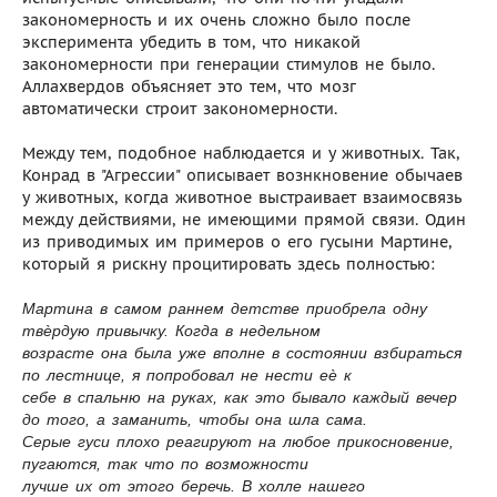
закономерность и их очень сложно было после
эксперимента убедить в том, что никакой
закономерности при генерации стимулов не было.
Аллахвердов объясняет это тем, что мозг
автоматически строит закономерности.
Между тем, подобное наблюдается и у животных. Так,
Конрад в "Агрессии" описывает вознкновение обычаев
у животных, когда животное выстраивает взаимосвязь
между действиями, не имеющими прямой связи. Один
из приводимых им примеров о его гусыни Мартине,
который я рискну процитировать здесь полностью:
Мартина в самом раннем детстве приобрела одну
твѐрдую привычку. Когда в недельном
возрасте она была уже вполне в состоянии взбираться
по лестнице, я попробовал не нести еѐ к
себе в спальню на руках, как это бывало каждый вечер
до того, а заманить, чтобы она шла сама.
Серые гуси плохо реагируют на любое прикосновение,
пугаются, так что по возможности
лучше их от этого беречь. В холле нашего