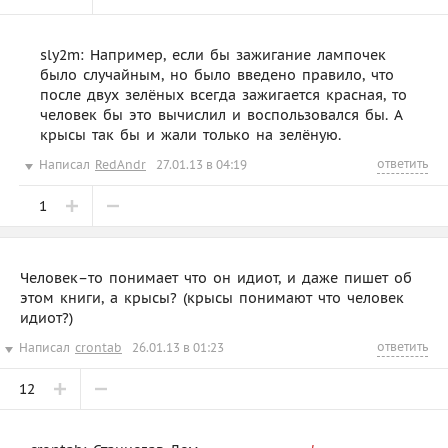
sly2m: Например, если бы зажигание лампочек
было случайным, но было введено правило, что
после двух зелёных всегда зажигается красная, то
человек бы это вычислил и воспользовался бы. А
крысы так бы и жали только на зелёную.
ответить
Написал
RedAndr
27.01.13 в 04:19
1
Человек–то понимает что он идиот, и даже пишет об
этом книги, а крысы? (крысы понимают что человек
идиот?)
ответить
Написал
crontab
26.01.13 в 01:23
12