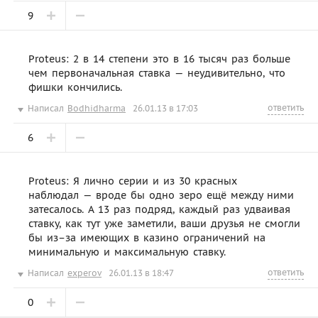
9
Proteus: 2 в 14 степени это в 16 тысяч раз больше
чем первоначальная ставка — неудивительно, что
фишки кончились.
ответить
Написал
Bodhidharma
26.01.13 в 17:03
6
Proteus: Я лично серии и из 30 красных
наблюдал — вроде бы одно зеро ещё между ними
затесалось. А 13 раз подряд, каждый раз удваивая
ставку, как тут уже заметили, ваши друзья не смогли
бы из–за имеющих в казино ограничений на
минимальную и максимальную ставку.
ответить
Написал
experov
26.01.13 в 18:47
0