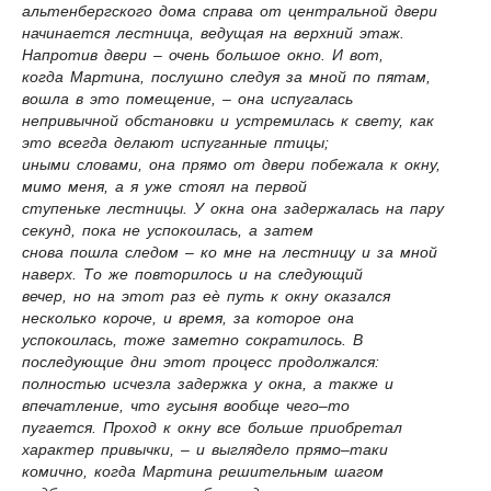
альтенбергского дома справа от центральной двери
начинается лестница, ведущая на верхний этаж.
Напротив двери – очень большое окно. И вот,
когда Мартина, послушно следуя за мной по пятам,
вошла в это помещение, – она испугалась
непривычной обстановки и устремилась к свету, как
это всегда делают испуганные птицы;
иными словами, она прямо от двери побежала к окну,
мимо меня, а я уже стоял на первой
ступеньке лестницы. У окна она задержалась на пару
секунд, пока не успокоилась, а затем
снова пошла следом – ко мне на лестницу и за мной
наверх. То же повторилось и на следующий
вечер, но на этот раз еѐ путь к окну оказался
несколько короче, и время, за которое она
успокоилась, тоже заметно сократилось. В
последующие дни этот процесс продолжался:
полностью исчезла задержка у окна, а также и
впечатление, что гусыня вообще чего–то
пугается. Проход к окну все больше приобретал
характер привычки, – и выглядело прямо–таки
комично, когда Мартина решительным шагом