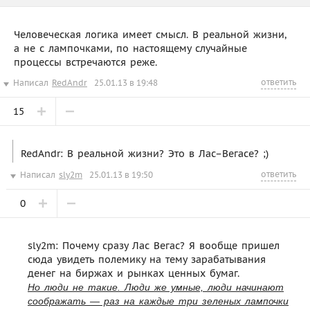
Человеческая логика имеет смысл. В реальной жизни,
а не с лампочками, по настоящему случайные
процессы встречаются реже.
ответить
Написал
RedAndr
25.01.13 в 19:48
15
RedAndr: В реальной жизни? Это в Лас–Вегасе? ;)
ответить
Написал
sly2m
25.01.13 в 19:50
0
sly2m: Почему сразу Лас Вегас? Я вообще пришел
сюда увидеть полемику на тему зарабатывания
денег на биржах и рынках ценных бумаг.
Но люди не такие. Люди же умные, люди начинают
соображать — раз на каждые три зеленых лампочки