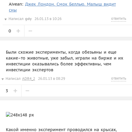
Aivean:
Джек Лондон. Смок Беллью. Малыш видит
сны
ответить
Написал
gdy
26.01.13 в 10:26
0
Были схожие эксперименты, когда обезьяны и еще
какие–то животные, уже забыл, играли на бирже и их
инвестиции оказывались более эффективны, чем
инвестиции экспертов
ответить
Написал
ADR4_2
26.01.13 в 08:29
3
Какой именно эксперимент проводился на крысах,