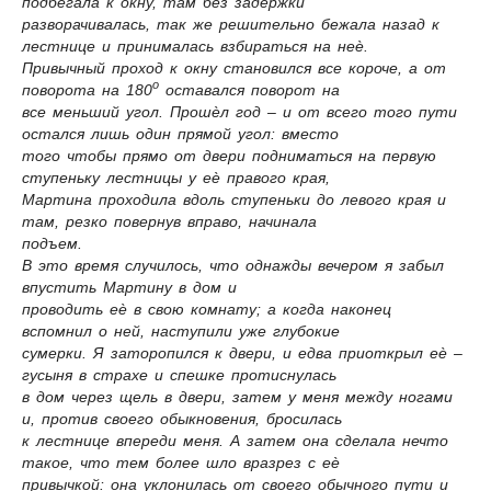
подбегала к окну, там без задержки
разворачивалась, так же решительно бежала назад к
лестнице и принималась взбираться на неѐ.
Привычный проход к окну становился все короче, а от
o
поворота на 180
оставался поворот на
все меньший угол. Прошѐл год – и от всего того пути
остался лишь один прямой угол: вместо
того чтобы прямо от двери подниматься на первую
ступеньку лестницы у еѐ правого края,
Мартина проходила вдоль ступеньки до левого края и
там, резко повернув вправо, начинала
подъем.
В это время случилось, что однажды вечером я забыл
впустить Мартину в дом и
проводить еѐ в свою комнату; а когда наконец
вспомнил о ней, наступили уже глубокие
сумерки. Я заторопился к двери, и едва приоткрыл еѐ –
гусыня в страхе и спешке протиснулась
в дом через щель в двери, затем у меня между ногами
и, против своего обыкновения, бросилась
к лестнице впереди меня. А затем она сделала нечто
такое, что тем более шло вразрез с еѐ
привычкой: она уклонилась от своего обычного пути и