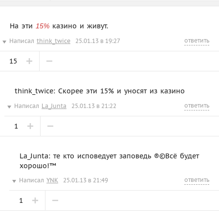
На эти
казино и живут.
15%
ответить
Написал
think_twice
25.01.13 в 19:27
15
think_twice: Скорее эти 15% и уносят из казино
ответить
Написал
La_Junta
25.01.13 в 21:22
1
La_Junta: те кто исповедует заповедь ®©Всё будет
хорошо!™
ответить
Написал
YNK
25.01.13 в 21:49
1