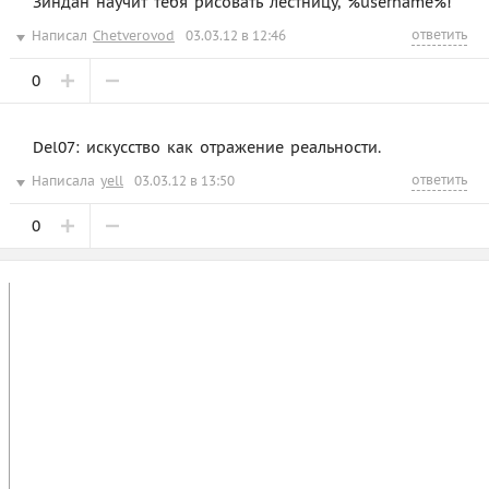
Зиндан научит тебя рисовать лестницу, %username%!
ответить
Написал
Chetverovod
03.03.12 в 12:46
0
Del07: искусство как отражение реальности.
ответить
Написала
yell
03.03.12 в 13:50
0