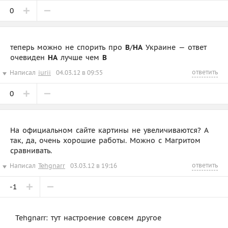
0
теперь можно не спорить про
В
/
НА
Украине — ответ
очевиден
НА
лучше чем
В
ответить
Написал
iurii
04.03.12 в 09:55
0
На официальном сайте картины не увеличиваются? А
так, да, очень хорошие работы. Можно с Магритом
сравнивать.
ответить
Написал
Tehgnarr
03.03.12 в 19:16
-1
Tehgnarr: тут настроение совсем другое