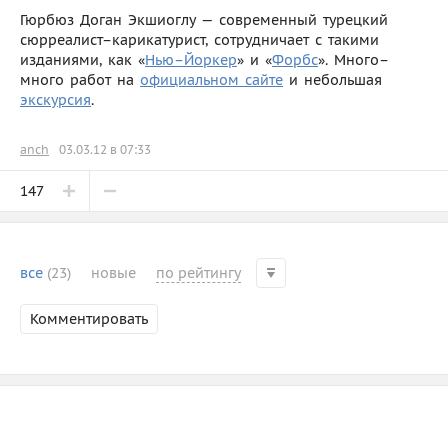
Гюрбюз Доган Экшиоглу — современный турецкий
сюрреалист–карикатурист, сотрудничает с такими
изданиями, как «
Нью–Йоркер
» и «
Форбс
». Много–
много работ на
официальном сайте
и небольшая
экскурсия
.
anch
03.03.12 в 07:33
147
все
(23)
новые
по рейтингу
Комментировать