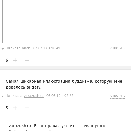
ответить
Написал
anch
03.03.12 в 10:41
6
Самая шикарная иллюстрация буддизма, которую мне
довелось видеть.
ответить
Написала
zarazushka
03.03.12 в 08:28
5
zarazushka: Если правая улетит — левая утонет.