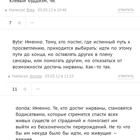
Клёвый буддизм, чё.
ответить
Написал
Byte
03.03.12 в 10:46
7
Byte: Именно. Тому, кто постиг, где истинный путь к
просветлению, приходится выбирать: идти по этому
пути до конца, но оставлять других в плену
сансары, или помогать другим, но отказаться от
возможности достичь нирваны. Как–то так.
ответить
Написал
donda
03.03.12 в 11:25
11
donda: Именно. Те, кто достиг нирваны, становятся
бодисатвами, которые стремятся спасти всех
живых существ от страданий и помогают им
выйти из бесконечности перерождений. Не то что
бы им некуда было бы идти, но живущие —
важнее.