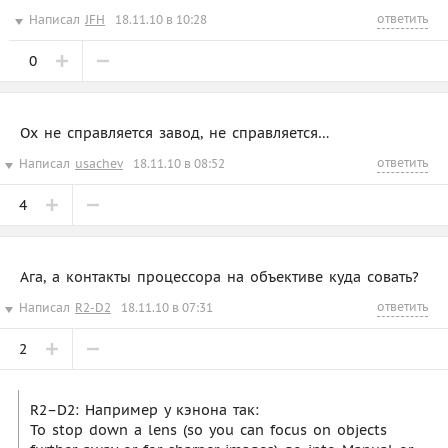
ответить
Написал
JFH
18.11.10 в 10:28
0
Ох не справляется завод, не справляется…
ответить
Написал
usachev
18.11.10 в 08:52
4
Ага, а контакты процессора на объективе куда совать?
ответить
Написал
R2-D2
18.11.10 в 07:31
2
R2–D2: Например у кэнона так:
To stop down a lens (so you can focus on objects