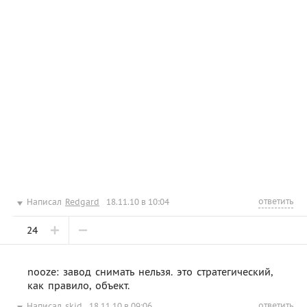
ответить
Написал
Redgard
18.11.10 в 10:04
24
nooze: завод снимать нельзя. это стратегический,
как правило, объект.
ответить
Написал
skid
18.11.10 в 09:06