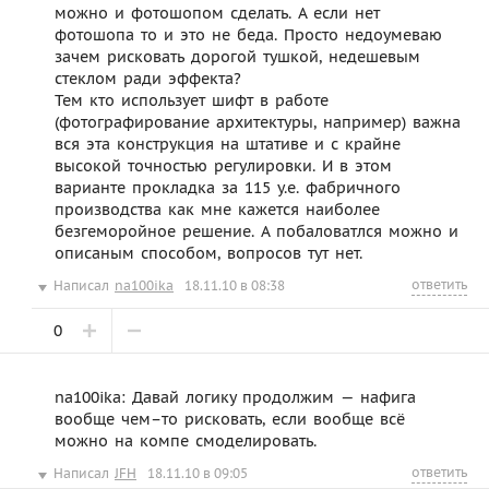
можно и фотошопом сделать. А если нет
фотошопа то и это не беда. Просто недоумеваю
зачем рисковать дорогой тушкой, недешевым
стеклом ради эффекта?
Тем кто использует шифт в работе
(фотографирование архитектуры, например) важна
вся эта конструкция на штативе и с крайне
высокой точностью регулировки. И в этом
варианте прокладка за 115 у.е. фабричного
производства как мне кажется наиболее
безгеморойное решение. А побаловатлся можно и
описаным способом, вопросов тут нет.
ответить
Написал
na100ika
18.11.10 в 08:38
0
na100ika: Давай логику продолжим — нафига
вообще чем–то рисковать, если вообще всё
можно на компе смоделировать.
ответить
Написал
JFH
18.11.10 в 09:05