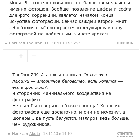
Akula: Вы конечно извините, но баловством является
именно фотошоп. Вообще, появление цифры и софта
для фото коррекции, является началом конца
искусства фотографии. Сейчас каждый второй мнит
себя "отличным" фотографом отретушировав пару
фотографий по найденным в инете урокам.
ответить
Написал
TheDronZIK
18.11.10 в 13:53
-1
TheDronZIK: А я так и написал:
"а все эти
плюшки — вторичное баловство, если хочется —
есть фотошоп".
Я сторонник минимального воздействия на
фотографию.
Не стал бы говорить о "начале конца". Хороших
фотографов ещё достаточно, и они не исчезнут, а
шоперы… да пусть балуются, маляров ведь больше,
чем художников.
ответить
Написал
Akula
18.11.10 в 14:10