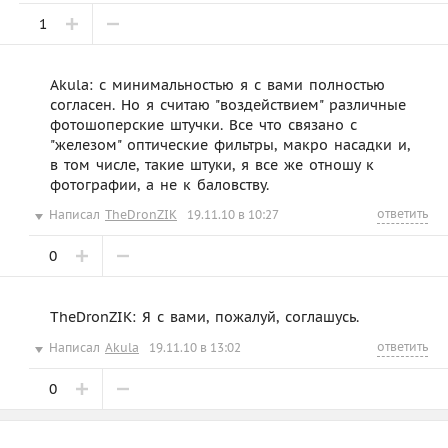
1
Akula: с минимальностью я с вами полностью
согласен. Но я считаю "воздействием" различные
фотошоперские штучки. Все что связано с
"железом" оптические фильтры, макро насадки и,
в том числе, такие штуки, я все же отношу к
фотографии, а не к баловству.
ответить
Написал
TheDronZIK
19.11.10 в 10:27
0
TheDronZIK: Я с вами, пожалуй, соглашусь.
ответить
Написал
Akula
19.11.10 в 13:02
0