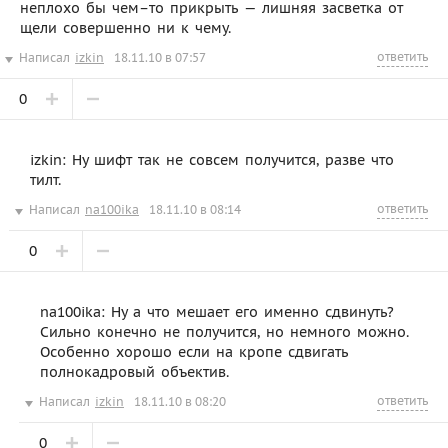
неплохо бы чем–то прикрыть — лишняя засветка от
щели совершенно ни к чему.
ответить
Написал
izkin
18.11.10 в 07:57
0
izkin: Ну шифт так не совсем получится, разве что
тилт.
ответить
Написал
na100ika
18.11.10 в 08:14
0
na100ika: Ну а что мешает его именно сдвинуть?
Сильно конечно не получится, но немного можно.
Особенно хорошо если на кропе сдвигать
полнокадровый объектив.
ответить
Написал
izkin
18.11.10 в 08:20
0