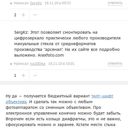
ответить
Написал
SergKz
18.11.10 в 09:52
2
SergKz: Этот позволяет смонтировать на
цифрозеркало практически любого производителя
мануальные стекла от среднеформатов
производства "арсенал". На их сайте все подробно
выложено. Araxfoto.com
ответить
Написал
na100ika
18.11.10 в 10:01
1
Ну да — получается бюджетный вариант
тилт–шифт
объектива
. И сделать так можно с любым
фотоаппаратом со сменным объективом. Про
электронное управление конечно можно будет забыть.
Впрочем если есть кольцо диафрагмы, это и не важно,
сфокусировать можно и заранее. Кстати место стыка