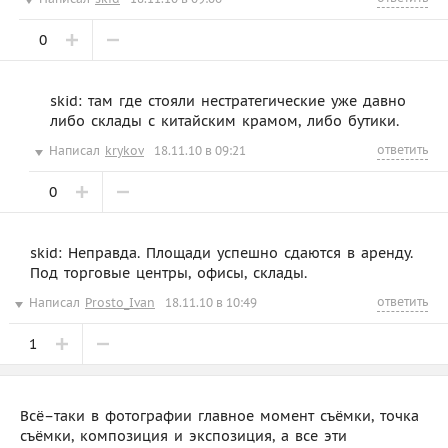
0
skid: там где стояли нестратегические уже давно
либо склады с китайским крамом, либо бутики.
ответить
Написал
krykov
18.11.10 в 09:21
0
skid: Неправда. Площади успешно сдаются в аренду.
Под торговые центры, офисы, склады.
ответить
Написал
Prosto_Ivan
18.11.10 в 10:49
1
Всё–таки в фотографии главное момент съёмки, точка
съёмки, композиция и экспозиция, а все эти