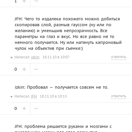
1
JFH: Чего то издалека похожего можно добиться
скопировав слой, размыв гауссом (ну или по
желанию) и уменьшив непрозрачность. Все
параметры на глаз и вкус. Но все равно не то
немного получается. Ну или натянуть капроновый
чулок на объектив при съемке:)
ответить
Написал
izkin
18.11.10 в 10:07
0
izkin: Пробовал — получается совсем не то.
ответить
Написал
JFH
18.11.10 в 10:13
0
JFH: проблема решается руками и мозгами с