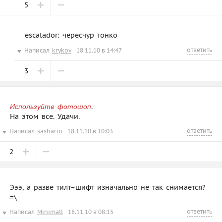
5
escalador: чересчур тонко
ответить
Написал
krykov
18.11.10 в 14:47
3
.
Используйте фотошоп
На этом все. Удачи.
ответить
Написал
sashario
18.11.10 в 10:03
2
Эээ, а разве тилт–шифт изначально не так снимается?
=\
ответить
Написал
Minimall
18.11.10 в 08:15