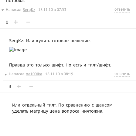
потроха.
ответить
Написал
SergKz
18.11.10 в 07:53
0
SergKz: Или купить готовое решение.
Правда это только шифт. Но есть и тилт/шифт.
ответить
Написал
na100ika
18.11.10 в 08:19
3
Или отдельный тилт. По сравнению с шансом
уделать матрицу цена вопроса ничтожна.