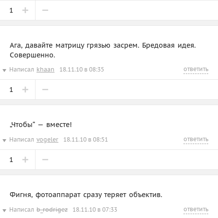
1
Ага, давайте матрицу грязью засрем. Бредовая идея.
Совершенно.
ответить
Написал
khaan
18.11.10 в 08:35
1
„Чтобы“ — вместе!
ответить
Написал
vogeler
18.11.10 в 08:51
1
Фигня, фотоаппарат сразу теряет объектив.
ответить
Написал
b_rodrigez
18.11.10 в 07:33