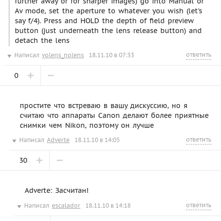
further away or for sharper images) go into Manual or
Av mode, set the aperture to whatever you wish (let's
say f/4). Press and HOLD the depth of field preview
button (just underneath the lens release button) and
detach the lens
ответить
Написал
volens_nolens
18.11.10 в 07:33
0
простите что встреваю в вашу дискуссию, но я
считаю что аппараты Canon делают более приятные
снимки чем Nikon, поэтому он лучше
ответить
Написал
Adverte
18.11.10 в 14:05
30
Adverte: Засчитан!
ответить
Написал
escalador
18.11.10 в 14:18