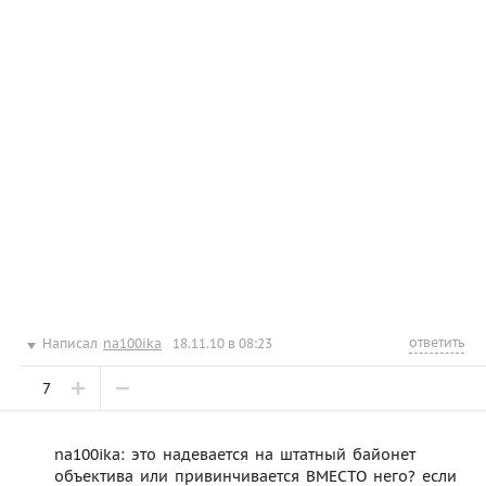
ответить
Написал
na100ika
18.11.10 в 08:23
7
na100ika: это надевается на штатный байонет
объектива или привинчивается ВМЕСТО него? если