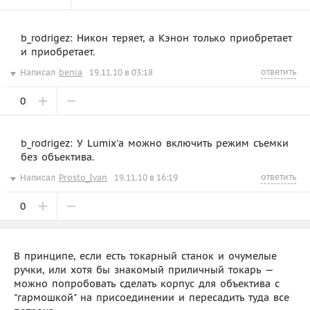
b_rodrigez: Никон теряет, а Кэнон только приобретает
и приобретает.
ответить
Написал
benia
19.11.10 в 03:18
0
b_rodrigez: У Lumix'а можно включить режим съемки
без объектива.
ответить
Написал
Prosto_Ivan
19.11.10 в 16:19
0
В принципе, если есть токарный станок и очумелые
ручки, или хотя бы знакомый приличный токарь —
можно попробовать сделать корпус для объектива с
"гармошкой" на присоединении и пересадить туда все