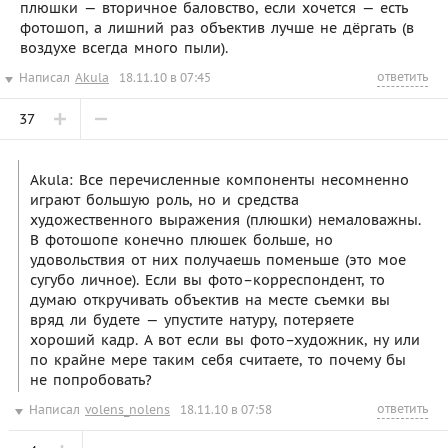
плюшки — вторичное баловство, если хочется — есть
фотошоп, а лишний раз объектив лучше не дёргать (в
воздухе всегда много пыли).
ответить
Написал
Akula
18.11.10 в 07:45
37
Akula: Все перечисленные компоненты несомненно
играют большую роль, но и средства
художественного выражения (плюшки) немаловажны.
В фотошопе конечно плюшек больше, но
удовольствия от них получаешь поменьше (это мое
сугубо личное). Если вы фото–корреспондент, то
думаю откручивать объектив на месте съемки вы
вряд ли будете — упустите натуру, потеряете
хороший кадр. А вот если вы фото–художник, ну или
по крайне мере таким себя считаете, то почему бы
не попробовать?
ответить
Написал
volens_nolens
18.11.10 в 07:58