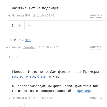
na100ika: Нет, не подойдёт.
ответить
Написал
JFH
18.11.10 в 09:49
1
JFH: или
это
.
ответить
Написал
Moroder
18.11.10 в 09:13
0
Moroder: И это не то. Сам фильтр —
вот
. Примеры
вот
,
вот
и
вот
.
Статья
о них.
К невоспроизводимым фотошопом фильтрам так
же относится и поляризационный —
пример
.
ответить
Написал
JFH
18.11.10 в 10:00