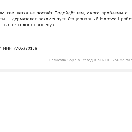
ам, где щётка не достаёт. Подойдёт тем, у кого проблемы с
ты — дерматолог рекомендует. Стационарный Mornwell рабо
ет на несколько процедур.
)" ИНН 7703380158
Написала
Sophia
сегодня в 07:01
комментир