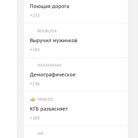
Поющая дорога
+
233
BOOBLEEK
Выручил мужичков
+
183
HAHAHAHAH
Демографическое
+
156
MIMEZIS
КГБ разъясняет
+
205
GIF