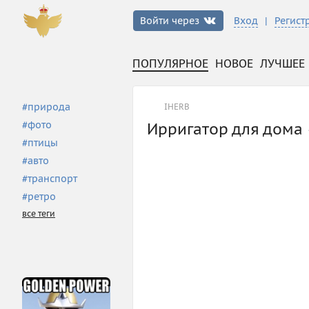
|
Войти через
Вход
Регист
ПОПУЛЯРНОЕ
НОВОЕ
ЛУЧШЕЕ
#
природа
IHERB
#
фото
Ирригатор для дома 
#
птицы
#
авто
#
транспорт
#
ретро
все теги