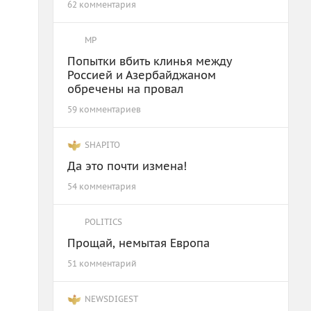
62 комментария
MP
Попытки вбить клинья между
Россией и Азербайджаном
обречены на провал
59 комментариев
SHAPITO
Да это почти измена!
54 комментария
POLITICS
Прощай, немытая Европа
51 комментарий
NEWSDIGEST