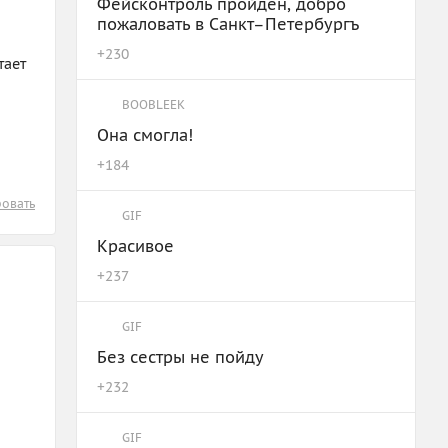
Фейсконтроль пройден, добро
пожаловать в Санкт–Петербургъ
+
230
тает
BOOBLEEK
Она смогла!
+
184
овать
GIF
Красивое
+
237
GIF
Без сестры не пойду
+
232
GIF