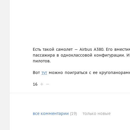
Есть такой самолет — Airbus А380. Его вмест
пассажира в одноклассовой конфигурации. И у
пилотов.
Вот
тут
можно поиграться с ее кругопанорамн
16
все
комментарии
(19)
только
новые