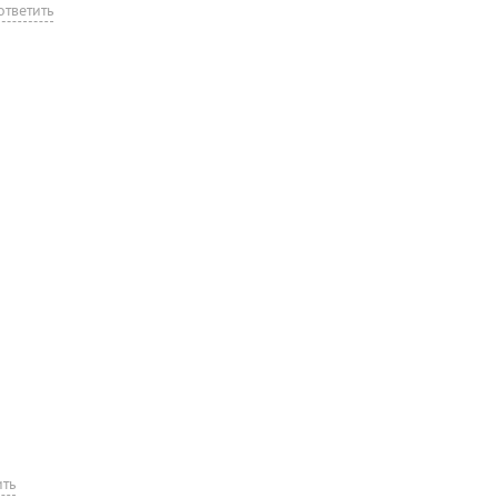
ответить
ить