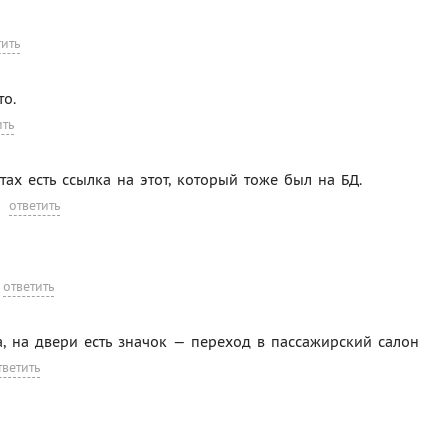
тить
то.
ить
нтах есть ссылка на этот, который тоже был на БД.
ответить
ответить
на, на двери есть значок — переход в пассажирский салон
тветить