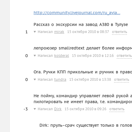
http://community.livejournal.com/ru_avia…
Рассказ о экскурсии на завод A380 в Тулузе
1
Написал
mirak
15 октября 2010 в 08:37
ответить
лепроюзер smallredtext делает более инфо
0
Написал
kolderal
15 октября 2010 в 12:16
ответить
Ога. Ручки КПП прикольные и ручник в прав
0
Написал
tundra
15 октября 2010 в 13:38
ответить
Не пойму, командир управляет левой рукой 
пилотировать не имеет права, т.е. командиром
-3
Написал
Dirk
15 октября 2010 в 09:26
ответить
Dirk: пруль–срач существует только в гол