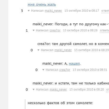
мне очень жаль
3
Написал
maikl_never
15 октября 2010 в 08:17
отве
maikl_never: Погоди, а тут по другому как–
1
Написал
crea7or
15 октября 2010 в 08:28
ответ
crea7or: там другой самолет, но в коме
0
Написал
maikl_never
15 октября 2010 в 08:29
maikl_never: А,
нашел
.
0
Написал
crea7or
15 октября 2010 в 08:31
maikl_never: и кстати, там не только каби
0
Написал
maikl_never
15 октября 2010 в 08:20
о
несколько фактов об этом самолете: