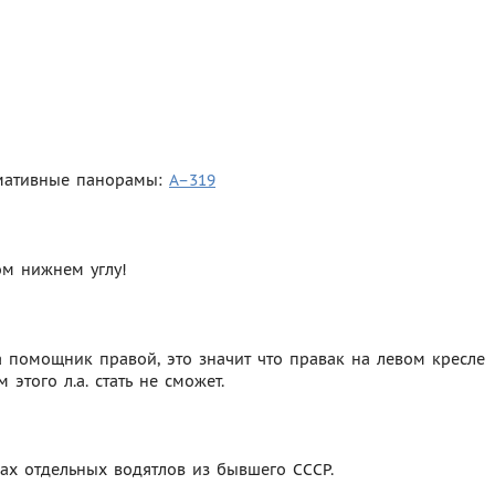
рмативные панорамы:
A–319
ом нижнем углу!
а помощник правой, это значит что правак на левом кресле
 этого л.а. стать не сможет.
овах отдельных водятлов из бывшего СССР.