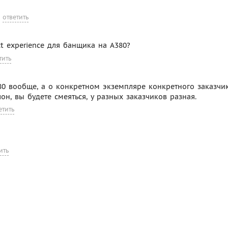
ответить
ct experience для банщика на А380?
тить
80 вообще, а о конкретном экземпляре конкретного заказчик
н, вы будете смеяться, у разных заказчиков разная.
етить
ить