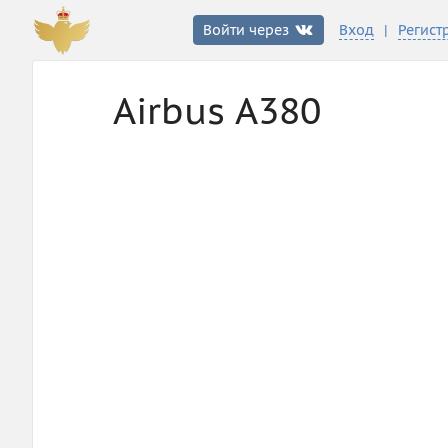
|
Войти через
Вход
Регист
Airbus А380