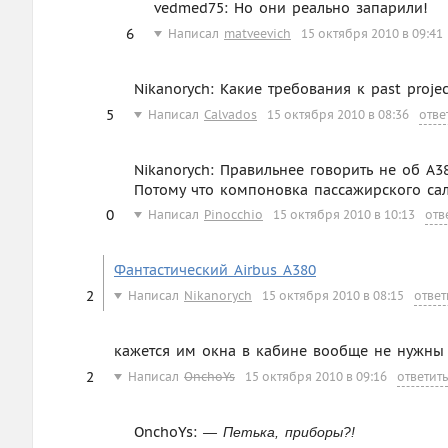
vedmed75: Но они реально запарили!
6
Написал
matveevich
15 октября 2010 в 09:41
Nikanorych: Какие требования к past proje
5
Написал
Calvados
15 октября 2010 в 08:36
отве
Nikanorych: Правильнее говорить не об А3
Потому что компоновка пассажирского сало
0
Написал
Pinocchio
15 октября 2010 в 10:13
отв
Фантастический Airbus А380
2
Написал
Nikanorych
15 октября 2010 в 08:15
ответ
кажется им окна в кабине вообще не нужны
2
Написал
OnchoYs
15 октября 2010 в 09:16
ответить
OnchoYs:
— Петька, приборы?!