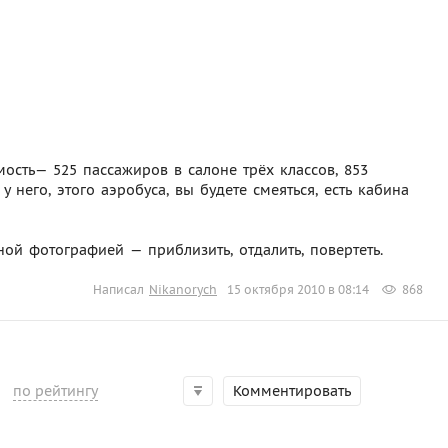
имость— 525 пассажиров в салоне трёх классов, 853
 него, этого аэробуса, вы будете смеяться, есть кабина
ой фотографией — приблизить, отдалить, повертеть.
Написал
Nikanorych
15 октября 2010 в 08:14
868
по рейтингу
Комментировать