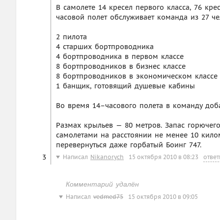
В самолете 14 кресел первого класса, 76 кре
часовой полет обслуживает команда из 27 че
2 пилота
4 старших бортпроводника
4 бортпроводника в первом классе
8 бортпроводников в бизнес классе
8 бортпроводников в экономическом классе
1 банщик, готовящий душевые кабины
Во время 14–часового полета в команду доба
Размах крыльев — 80 метров. Запас горючего
самолетами на расстоянии не менее 10 кило
перевернуться даже горбатый Боинг 747.
3
Написал
Nikanorych
15 октября 2010 в 08:23
ответ
Комментарий удалён
Написал
vedmed75
15 октября 2010 в 09:05