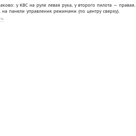
ково: у КВС на руле левая рука, у второго пилота — правая.
, на панели управления режимами (по центру сверху).
ть
Реклама