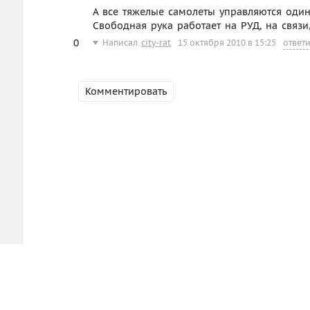
А все тяжелые самолеты управляются одина
Свободная рука работает на РУД, на связи
0
Написал
city-rat
15 октября 2010 в 15:25
ответи
Комментировать
d3.ru
Помощь