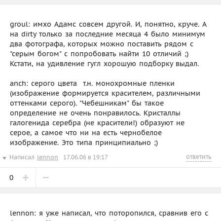
groul: имхо Адамс совсем другой. И, понятно, круче. А
на dirty только за последние месяца 4 было минимум
два фотографа, которых можно поставить рядом с
"серым богом" с попробовать найти 10 отличий ;)
Кстати, на удивление гугл хорошую подборку выдал.
anch: серого цвета  т.н. монохромные пленки
(изображение формируется красителем, различными
оттенками серого). "Чебешникам" бы такое
определение не очень понравилось. Кристаллы
галогенида серебра (не красители!) образуют не
серое, а самое что ни на есть чернобелое
изображение. Это типа принципиально ;)
ответить
Написал
lennon
17.06.06 в 19:17
0
lennon: я уже написал, что поторопился, сравнив его с