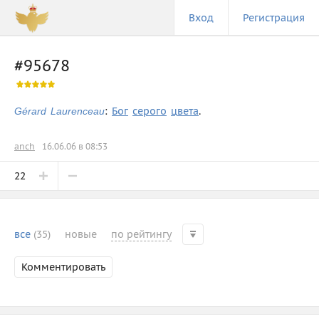
Вход
Регистрация
#95678
:
Бог
с
е
р
о
г
о
ц
в
е
т
а
.
Gérard Laurenceau
anch
16.06.06 в 08:53
22
все
(35)
новые
по рейтингу
Комментировать