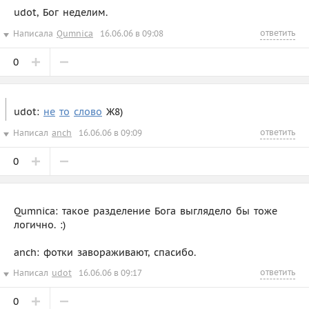
udot, Бог неделим.
ответить
Написала
Qumnica
16.06.06 в 09:08
0
udot:
н
е
т
о
с
л
о
в
о
Ж8)
ответить
Написал
anch
16.06.06 в 09:09
0
Qumnica: такое разделение Бога выглядело бы тоже
логично. :)
anch: фотки завораживают, спасибо.
ответить
Написал
udot
16.06.06 в 09:17
0