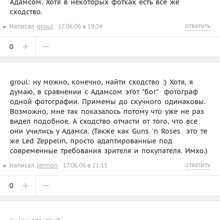
Адамсом. Хотя в некоторых фотках есть все же
сходство.
ответить
Написал
groul
17.06.06 в 19:54
0
groul: ну можно, конечно, найти сходство :) Хотя, я
думаю, в сравнении с Адамсом этот "бог"  фотограф
одной фотографии. Примемы до скучного одинаковы.
Возможно, мне так показалось потому что уже не раз
видел подобное. А сходство отчасти от того, что все
они учились у Адамса. (Также как Guns `n Roses  это те
же Led Zeppelin, просто адаптированные под
современные требования зрителя и покупателя. Имхо.)
ответить
Написал
lennon
17.06.06 в 21:11
0