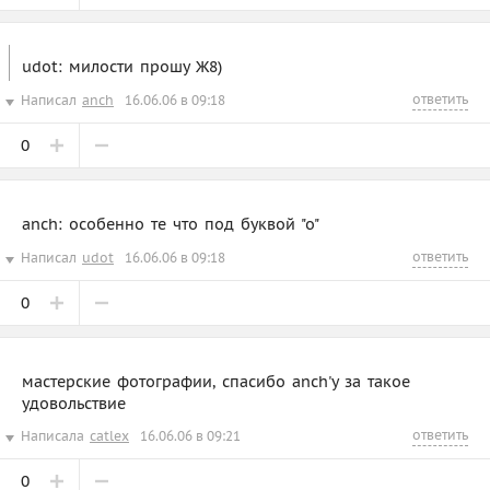
udot: милости прошу Ж8)
ответить
Написал
anch
16.06.06 в 09:18
0
anch: особенно те что под буквой "о"
ответить
Написал
udot
16.06.06 в 09:18
0
мастерские фотографии, спасибо anch'у за такое
удовольствие
ответить
Написала
catlex
16.06.06 в 09:21
0