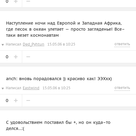
0
Наступление ночи над Европой и Западная Африка,
где песок в океан улетает — просто загляденье! Все–
таки везет космонавтам
ответить
Написал
Ded_Pyhtun
15.05.06 в 10:25
0
anch: вновь порадовался )) красиво как! ЭЭХхх)
ответить
Написал
Eastwind
15.05.06 в 10:25
0
C удовольствием поставил бы +, но он куда–то
делся…:(