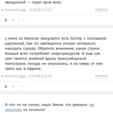
звездочкой — горит ярче всех.
ответить
Написала
zap
15.05.06 в 16:27
0
у меня из National Geographic есть постер с последней
картинкой, там по светящимся точкам интересно
находить города. Обратите внимание, какая страна
больше всех потребляет энергоресурсов. И еще как
свет тянется змейкой вдоль транссибирской
магистрали, никуда не отклоняясь. А на север от нее
света как в Африке.
ответить
Написал
tape
15.05.06 в 16:33
0
Я что–то не понял, наша Земля, что реально
так
светиться
из космоса?