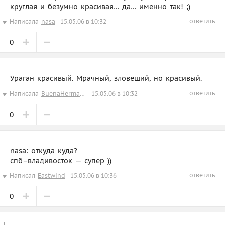
круглая и безумно красивая… да… именно так! ;)
ответить
Написала
nasa
15.05.06 в 10:32
0
Ураган красивый. Мрачный, зловещий, но красивый.
ответить
Написала
BuenaHermana
15.05.06 в 10:32
0
nasa: откуда куда?
спб–владивосток — супер ))
ответить
Написал
Eastwind
15.05.06 в 10:36
0