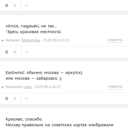
0
vitnick, nagasaki, не так…
"Здесь красивая местность".
ответить
Написал
Shelezyaka
15.05.06 в 15:25
0
Eastwind: обычно москва — иркутск)
или москва — хабаровск ;)
ответить
Написала
nasa
15.05.06 в 16:25
0
Красиво, спасибо.
Москву правильно на советских картах изображали