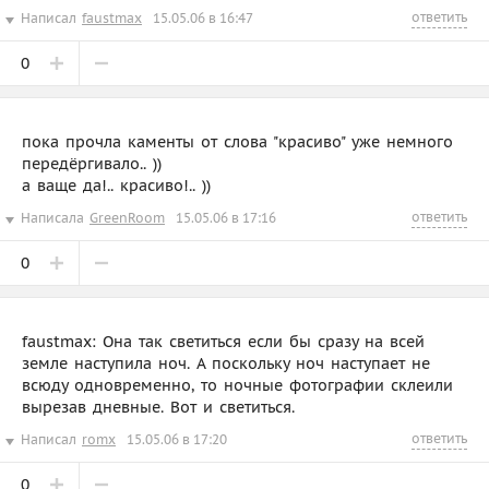
ответить
Написал
faustmax
15.05.06 в 16:47
0
пока прочла каменты от слова "красиво" уже немного
передёргивало.. ))
а ваще да!.. красиво!.. ))
ответить
Написала
GreenRoom
15.05.06 в 17:16
0
faustmax: Она так светиться если бы сразу на всей
земле наступила ноч. А поскольку ноч наступает не
всюду одновременно, то ночные фотографии склеили
вырезав дневные. Вот и светиться.
ответить
Написал
romx
15.05.06 в 17:20
0