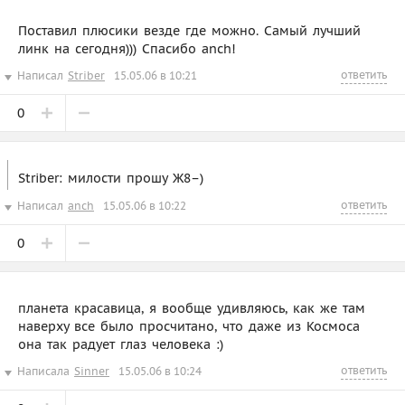
Поставил плюсики везде где можно. Самый лучший
линк на сегодня))) Спасибо anch!
ответить
Написал
Striber
15.05.06 в 10:21
0
Striber: милости прошу Ж8–)
ответить
Написал
anch
15.05.06 в 10:22
0
планета красавица, я вообще удивляюсь, как же там
наверху все было просчитано, что даже из Космоса
она так радует глаз человека :)
ответить
Написала
Sinner
15.05.06 в 10:24