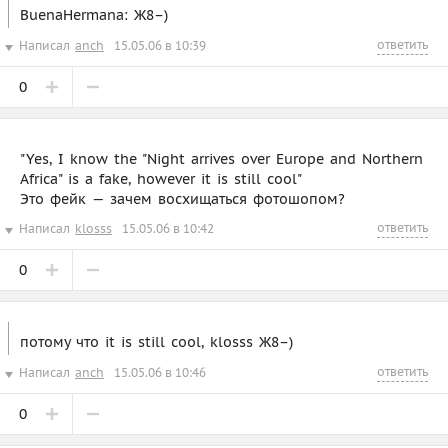
BuenaHermana: Ж8–)
ответить
Написал
anch
15.05.06 в 10:39
0
"Yes, I know the "Night arrives over Europe and Northern
Africa" is a fake, however it is still cool"
Это фейк — зачем восхищаться фотошопом?
ответить
Написал
klosss
15.05.06 в 10:42
0
потому что it is still cool, klosss Ж8–)
ответить
Написал
anch
15.05.06 в 10:46
0