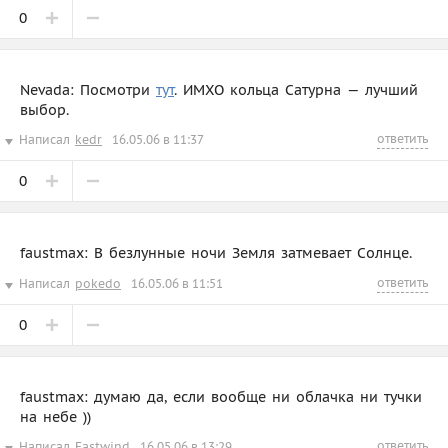
0
Nevada: Посмотри
тут
. ИМХО кольца Сатурна — лучший
выбор.
ответить
Написал
kedr
16.05.06 в 11:37
0
faustmax: В безлунные ночи Земля затмевает Солнце.
ответить
Написал
pokedo
16.05.06 в 11:51
0
faustmax: думаю да, если вообще ни облачка ни тучки
на небе ))
ответить
Написал
Eastwind
16.05.06 в 13:29