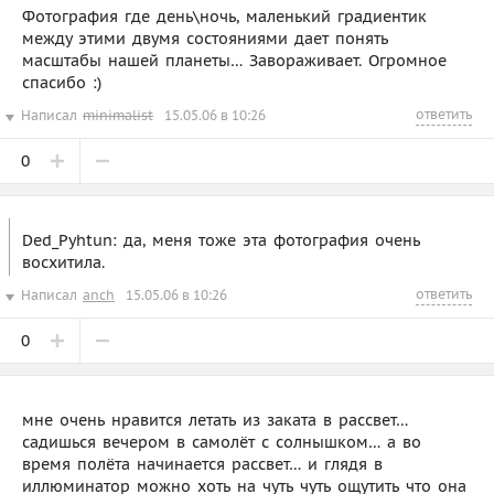
Фотография где день\ночь, маленький градиентик
между этими двумя состояниями дает понять
масштабы нашей планеты… Завораживает. Огромное
спасибо :)
ответить
Написал
minimalist
15.05.06 в 10:26
0
Ded_Pyhtun: да, меня тоже эта фотография очень
восхитила.
ответить
Написал
anch
15.05.06 в 10:26
0
мне очень нравится летать из заката в рассвет…
садишься вечером в самолёт с солнышком… а во
время полёта начинается рассвет… и глядя в
иллюминатор можно хоть на чуть чуть ощутить что она