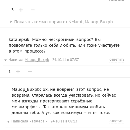
3
Показать
комментарии от
NMarat
,
Mauop_Buxpb
katalepsik: Можно нескромный вопрос? Вы
позволяете только себя любить, или тоже участвуете
в этом процессе?
ответить
Написал
Mauop_Buxpb
24.10.11 в 07:37
1
Mauop_Buxpb: ох, не вовремя этот вопрос, не
вовремя. Старалась всегда участвовать, но сейчас
мои взгляды претерпевают серьёзные
метаморфозы. Так что как минимум любить
должны тебя. А уж как максимум – и ты тоже.
ответить
Написала
katalepsik
24.10.11 в 08:13