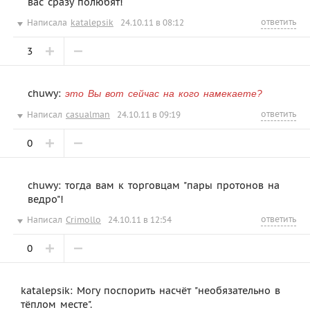
вас сразу полюбят!
ответить
Написала
katalepsik
24.10.11 в 08:12
3
chuwy:
это Вы вот сейчас на кого намекаете?
ответить
Написал
casualman
24.10.11 в 09:19
0
chuwy: тогда вам к торговцам "пары протонов на
ведро"!
ответить
Написал
Crimollo
24.10.11 в 12:54
0
katalepsik: Могу поспорить насчёт "необязательно в
тёплом месте".