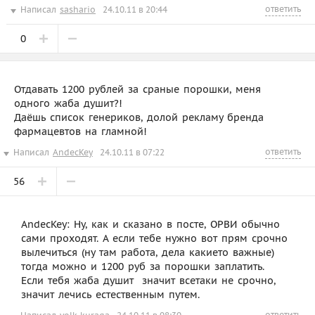
ответить
Написал
sashario
24.10.11 в 20:44
0
Отдавать 1200 рублей за сраные порошки, меня
одного жаба душит?!
Даёшь список генериков, долой рекламу бренда
фармацевтов на гламной!
ответить
Написал
AndecKey
24.10.11 в 07:22
56
AndecKey: Ну, как и сказано в посте, ОРВИ обычно
сами проходят. А если тебе нужно вот прям срочно
вылечиться (ну там работа, дела какието важные) 
тогда можно и 1200 руб за порошки заплатить.
Если тебя жаба душит  значит всетаки не срочно,
значит лечись естественным путем.
ответить