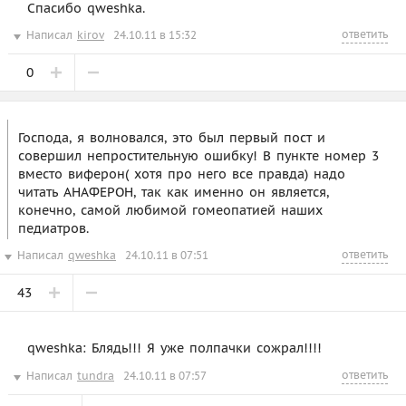
Спасибо qweshka.
ответить
Написал
kirov
24.10.11 в 15:32
0
Господа, я волновался, это был первый пост и
совершил непростительную ошибку! В пункте номер 3
вместо виферон( хотя про него все правда) надо
читать АНАФЕРОН, так как именно он является,
конечно, самой любимой гомеопатией наших
педиатров.
ответить
Написал
qweshka
24.10.11 в 07:51
43
qweshka: Блядь!!! Я уже полпачки сожрал!!!!
ответить
Написал
tundra
24.10.11 в 07:57