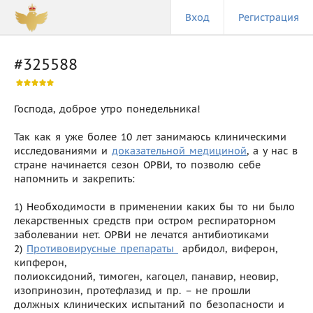
Вход
Регистрация
#325588
Господа, доброе утро понедельника!
Так как я уже более 10 лет занимаюсь клиническими
исследованиями и
доказательной медициной
, a у нас в
стране начинается сезон ОРВИ, то позволю себе
напомнить и закрепить:
1) Необходимости в применении каких бы то ни было
лекарственных средств при остром респираторном
заболевании нет. ОРВИ не лечатся антибиотиками
2)
Противовирусные препараты
 арбидол, виферон,
кипферон,
полиоксидоний, тимоген, кагоцел, панавир, неовир,
изопринозин, протефлазид и пр. – не прошли
должных клинических испытаний по безопасности и