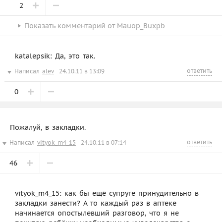
2
Показать
комментарий от
Mauop_Buxpb
katalepsik: Да, это так.
ответить
Написал
alev
24.10.11 в 13:09
0
Пожалуй, в закладки.
ответить
Написал
vityok_m4_15
24.10.11 в 07:14
46
vityok_m4_15: как бы ещё супруге принудительно в
закладки занести? А то каждый раз в аптеке
начинается опостылевший разговор, что я не