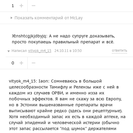
1
Показать
комментарий от
McLay
Xtnshtcgjkjdbyjq: А не надо супруге доказывать,
просто покупаешь правильный препарат и всё.
ответить
Написал
vityok_m4_15
24.10.11 в 10:50
0
vityok_m4_15: Iaon: Сомневаюсь в большой
целесообразности Тамифлу и Релензы иже с ней в
каждом из случаев ОРВИ, и именно изза их
побочных эффектов. Я вам не скажу за всю Европу,
но в Эстонии вышеназванные препараты врачи
выписывают крайне редко (здесь они рецептурные).
Хотя необходимый запас их есть в каждой аптеке, на
случай эпидемий и человеческой истерии (обычно
этот запас рассылается "под шумок" держателями