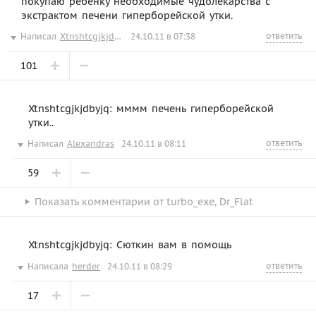
покупаю ребёнку необходимые чудолекарства с
экстрактом печени гиперборейской утки.
ответить
Написал
Xtnshtcgjkjdbyjq
24.10.11 в 07:38
101
Xtnshtcgjkjdbyjq: мммм печень гиперборейской
утки..
ответить
Написал
Alexandras
24.10.11 в 08:11
59
Показать
комментарии от
turbo_exe
,
Dr_Flat
Xtnshtcgjkjdbyjq: Сюткин вам в помощь
ответить
Написала
herder
24.10.11 в 08:29
17