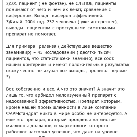
2)101 пациент ( не фонтан), не СЛЕПОЕ, пациенты
понимают от чего и чем их лечат, сравнение с
вифероном. Вывод  виферон эффективней.
3)Китай. 2004 год. 232 человека ( уже интереснее),
выводы  пациентам с простудными симптомами
препарат не помогает.
Для примера  реленза ( действующее вещество
занамивир) – 45 исследований ( десятки тысяч
пациентов, что статистичсеки значимо), все соот.
нашим критериям и имеют положительные результаты(
скажу честно не изучал все выводы, прочитал первые
5).
Вот, собственно и все. А что это значит? А значит это
лишь то, что арбидол малоизученный препарат с
недоказанной эффективностью. Препарат, которым,
кроме нашей промышленности в лице компании
ФАРМстандрат никто в мире особо не интересуется. А
еще это препарат, который продается на многие
миллионы долларов, и маркетологи которого
работают настолько успешно, что даже на уровне