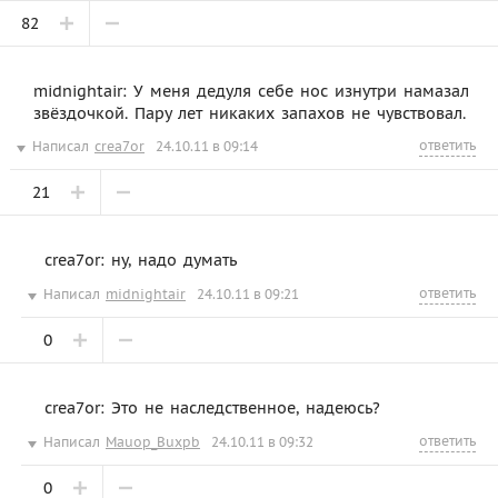
82
midnightair: У меня дедуля себе нос изнутри намазал
звёздочкой. Пару лет никаких запахов не чувствовал.
ответить
Написал
crea7or
24.10.11 в 09:14
21
crea7or: ну, надо думать
ответить
Написал
midnightair
24.10.11 в 09:21
0
crea7or: Это не наследственное, надеюсь?
ответить
Написал
Mauop_Buxpb
24.10.11 в 09:32
0