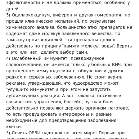
эффективности и не должны применяться, особенно у
детей.
3) Оциллококцинум, виферон и другая гомеопатия  не
прошла клинических испытаний, по результатам
химического анализа, большинство этих препаратов не
содержат даже молекул заявленного вещества. По
замыслу производителей, эти препараты должны
действовать по приципу "памяти молекул воды". Верить
в это или нет,  делайте выбор сами.
4) Ослабленный иммунитет  псевдонаучное
словосочетание, он имеется только у больных ВИЧ, при
врожденном иммунодефиците, облучении и других
редких и серьезных заболеваниях. Не стоит верить
рекламе, утверждающей, что чудосредство может
"улучшить" иммунитет и при этом не запустить
аутоиммунных реакций. А вот  закалка, посильные
физические упражнения, бассейн, русская баня
действительно позволяют держать организм наготове,
то есть продуцировать интерфероны и разные
необходимые для предотвращения заболевания
клетки.
5) Лечить ОРВИ надо как во всем мире! Первые три
дня, если успели и уверенны, что это грипп  реленза