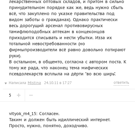
лекарственных оптовых складов, и притом в сильно
принудительном порядке как же, ведь нужно сбыть
всё, что закуплено по указке правительства под
видом заботы о гражданах). Однако практически
весь дорогущий арсенал противовирусных
тамифлюподобных аптекам в концеконцов
приходится списывать и нести убытки. Изза их
тотальной невостребованности (но
фирмыпроизводители всё равно довольно потирают
руки).
В остальном, в общемто, согласна с автором поста. К
тому же рада, что наконец тема мифических
псевдолекарств всплыла на дёрти "во всю ширь".
ответить
Написала
Mistina
24.10.11 в 17:27
5
vityok_m4_15: Согласен.
Таким и должен быть идиллический интернет.
Просто, нужно, понятно, доходчиво.