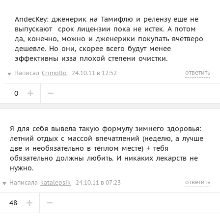
AndecKey: дженерик на Тамифлю и релензу еще не
выпускают  срок лицензии пока не истек. А потом
да, конечно, можно и дженерики покупать вчетверо
дешевле. Но они, скорее всего будут менее
эффективны изза плохой степени очистки.
ответить
Написал
Crimollo
24.10.11 в 12:52
0
Я для себя вывела такую формулу зимнего здоровья:
летний отдых с массой впечатлений (неделю, а лучше
две и необязательно в тёплом месте) + тебя
обязательно должны любить. И никаких лекарств не
нужно.
ответить
Написала
katalepsik
24.10.11 в 07:23
48