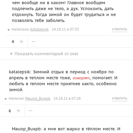
чем вообще ни в каком! Главное вообщем
подлечить даже не тело, а дух. Успокоить, дать
отдохнуть. Тогда зимой он будет трудиться и не
позволять тебе заболеть.
ответить
Написала
katalepsik
24.10.11 в 07:35
4
Показать
комментарий от
seal
katalepsik: Зимний отдых в период с ноября по
апрель в теплом месте тоже,
, помогает. И
говорят
любить в теплом месте приятнее както, особенно
зимой.
ответить
Написал
Mauop_Buxpb
24.10.11 в 07:28
6
Mauop_Buxpb: а мне вот жарко в тёплом месте. И