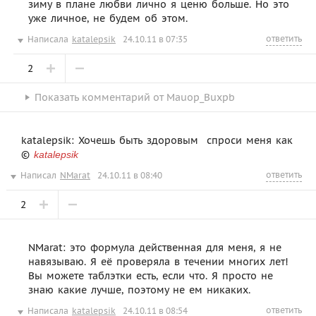
зиму в плане любви лично я ценю больше. Но это
уже личное, не будем об этом.
ответить
Написала
katalepsik
24.10.11 в 07:35
2
Показать
комментарий от
Mauop_Buxpb
katalepsik: Хочешь быть здоровым  спроси меня как
©
katalepsik
ответить
Написал
NMarat
24.10.11 в 08:40
2
NMarat: это формула действенная для меня, я не
навязываю. Я её проверяла в течении многих лет!
Вы можете таблэтки есть, если что. Я просто не
знаю какие лучше, поэтому не ем никаких.
ответить
Написала
katalepsik
24.10.11 в 08:54