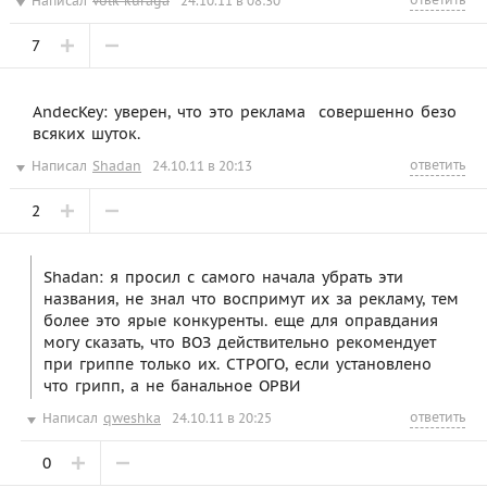
Написал
volk-kuraga
24.10.11 в 08:30
7
AndecKey: уверен, что это реклама  совершенно безо
всяких шуток.
ответить
Написал
Shadan
24.10.11 в 20:13
2
Shadan: я просил с самого начала убрать эти
названия, не знал что воспримут их за рекламу, тем
более это ярые конкуренты. еще для оправдания
могу сказать, что ВОЗ действительно рекомендует
при гриппе только их. СТРОГО, если установлено
что грипп, а не банальное ОРВИ
ответить
Написал
qweshka
24.10.11 в 20:25
0