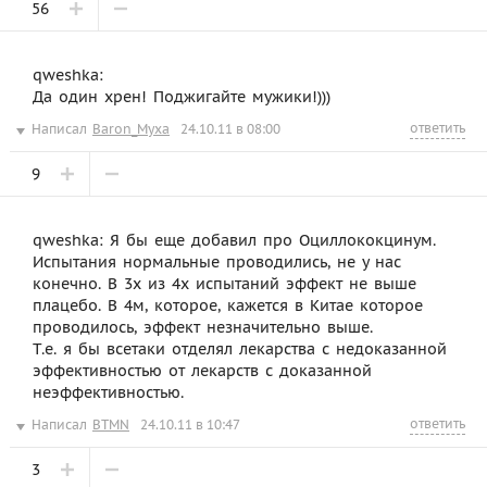
56
qweshka:
Да один хрен! Поджигайте мужики!)))
ответить
Написал
Baron_Myxa
24.10.11 в 08:00
9
qweshka: Я бы еще добавил про Оциллококцинум.
Испытания нормальные проводились, не у нас
конечно. В 3х из 4х испытаний эффект не выше
плацебо. В 4м, которое, кажется в Китае которое
проводилось, эффект незначительно выше.
Т.е. я бы всетаки отделял лекарства с недоказанной
эффективностью от лекарств с доказанной
неэффективностью.
ответить
Написал
BTMN
24.10.11 в 10:47
3