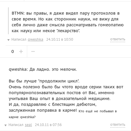
BTMN: вы правы, я даже видел пару протоколов в
свое время. Но как сторонник науки, не вижу для
себя лично даже смысла рассматривать гомеопатию
как науку или некое "лекарство".
ответить
Написал
qweshka
24.10.11 в 10:50
0
qweshka: Да ладно. это мелочи.
Вы бы лучше "продолжили цикл".
Очень полезно было бы чтото вроде серии таких вот
популярнопознавательных постов от Вас, именно
учитывая Ваш опыт в доказательной медицине.
И да, поздравляю с блестящим дебютом,
заслуженная поправка в карме!
Кто ещё не побывал в
карме qweshka?
ответить
Написал
seal
24.10.11 в 07:56