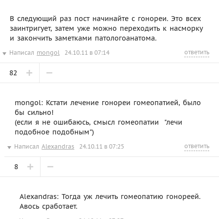
В следующий раз пост начинайте с гонореи. Это всех
заинтригует, затем уже можно переходить к насморку
и закончить заметками патологоанатома.
ответить
Написал
mongol
24.10.11 в 07:14
82
mongol: Кстати лечение гонореи гомеопатией, было
бы сильно!
(если я не ошибаюсь, смысл гомеопатии  "лечи
подобное подобным")
ответить
Написал
Alexandras
24.10.11 в 07:25
8
Alexandras: Тогда уж лечить гомеопатию гонореей.
Авось сработает.