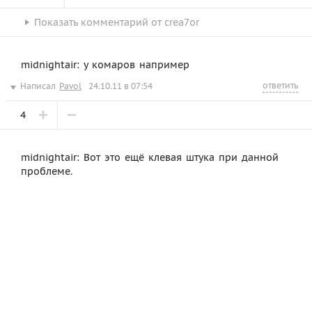
Показать
комментарий от
crea7or
midnightair: у комаров например
ответить
Написал
Pavol
24.10.11 в 07:54
4
midnightair: Вот это ещё клевая штука при данной
проблеме.