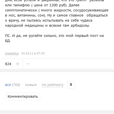
или тамифлю ( цена от 1200 руб). Далее 
симптоматически ( много жидкости, сосудосуживающее
в нос, витамины, сон). Ну и самое главное  обращаться
к врачу, не пытаясь испытывать на себе чудеса
народной медицины и всякие там арбидолы.
ПС. И да, не ругайте сильно, это мой первый пост на
БД.
qweshka
24.10.11 в 07:10
824
все
(760)
новые
по рейтингу
Комментировать