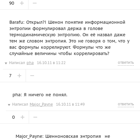
90
Barafu: Открыл?! Шенон понятие информационной
энтропии формулировал держа в голове
термодинамическую энтропию. Он её назвал даже
тем же словом энтропия. Это не говоря о том, что у
вас формулы коррелируют. Формулы что же
случайные величины чтобы коррелировать?
ответить
Написал
pha
16.10.11 в 11:22
7
pha: Я ничего не понял.
ответить
Написал
Major_Payne
16.10.11 в 11:49
0
Major_Payne: Шенноновская энтропия  не