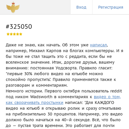
Вход
Регистрация
#325050
Даже не знаю, как начать. Об этом уже
написал
,
например, Михаил Карпов на блогах компьютерры. И я
бы тоже не стал тащить это с реддита, если бы не
вселенское значение. Итак, дорогие друзья, вашему
вниманию: постоянная Уодсворта. Правило гласит:
"первые 30% любого видео на ютьюбе можно
спокойно пропустить". Правило применяется также к
разговорам и комментариям.
Немного истории. Первого октября пользователь reddit
под ником Wadsworth в комментариях к
видео о том,
как сворачивать простынки
написал: "Для КАЖДОГО
видео на ютьюб я открываю ролик и сразу отматываю
на приблизительно 30 процентов. Например, это видео
должно было начаться на 40–й секунде. Всё, что было
до — пустая трата времени. Это работает для почти