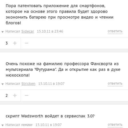
Пора патентовать приложение для смартфонов,
которое на основе этого правила будет здорово
экономить батарею при просмотре видео и чтении
блогов!
ответить
Написал
Sidecar
15.10.11 в 23:46
3
Очень похоже на фамилию профессора Фансворта из
мультсериала "Футурама". Да и открытие как раз в духе
нюхоскопа!
ответить
Написал
Stricken
15.10.11 в 19:07
2
скрипт Wadsworth войдет в сервиспак 3.0?
ответить
Написал
renzor
15.10.11 в 19:07