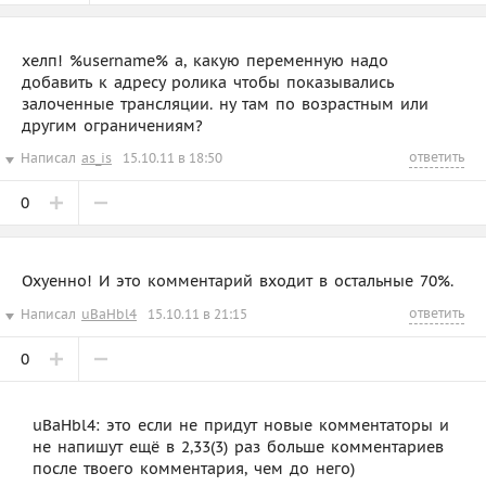
хелп! %username% а, какую переменную надо
добавить к адресу ролика чтобы показывались
залоченные трансляции. ну там по возрастным или
другим ограничениям?
ответить
Написал
as_is
15.10.11 в 18:50
0
Охуенно! И это комментарий входит в остальные 70%.
ответить
Написал
uBaHbl4
15.10.11 в 21:15
0
uBaHbl4: это если не придут новые комментаторы и
не напишут ещё в 2,33(3) раз больше комментариев
после твоего комментария, чем до него)