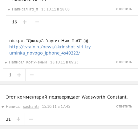
ответить
Написал
ati_ff
15.10.11 в 18:08
16
nickpo: "Джодь": "шутит Ник ПэО" :)))
http://tvrain.ru/news/skrinshot_siri_izy
uminka_novogo_iphone_4s49222/
ответить
Написал
Кот Ученый
18.10.11 в 09:25
1
Этот комментарий подтверждает Wadsworth Constant.
ответить
Написал
sashanti
15.10.11 в 17:45
21