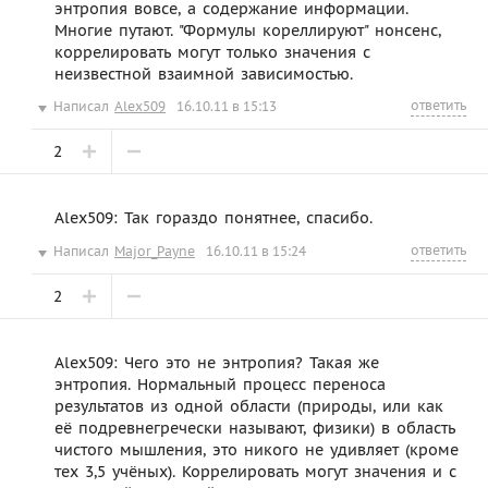
энтропия вовсе, а содержание информации.
Многие путают. "Формулы кореллируют" нонсенс,
коррелировать могут только значения с
неизвестной взаимной зависимостью.
ответить
Написал
Alex509
16.10.11 в 15:13
2
Alex509: Так гораздо понятнее, спасибо.
ответить
Написал
Major_Payne
16.10.11 в 15:24
2
Alex509: Чего это не энтропия? Такая же
энтропия. Нормальный процесс переноса
результатов из одной области (природы, или как
её подревнегречески называют, физики) в область
чистого мышления, это никого не удивляет (кроме
тех 3,5 учёных). Коррелировать могут значения и с