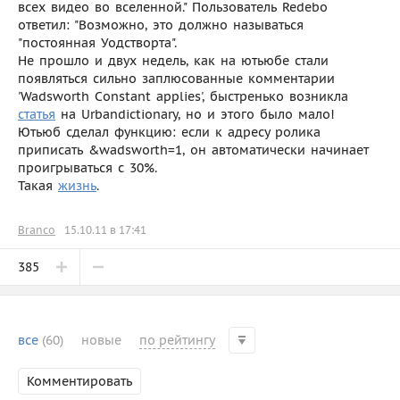
всех видео во вселенной." Пользователь Redebo
ответил: "Возможно, это должно называться
"постоянная Уодстворта".
Не прошло и двух недель, как на ютьюбе стали
появляться сильно заплюсованные комментарии
'Wadsworth Constant applies', быстренько возникла
статья
на Urbandictionary, но и этого было мало!
Ютьюб сделал функцию: если к адресу ролика
приписать &wadsworth=1, он автоматически начинает
проигрываться с 30%.
Такая
жизнь
.
Branco
15.10.11 в 17:41
385
все
(60)
новые
по рейтингу
Комментировать