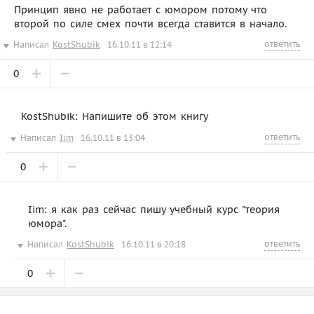
Принцип явно не работает с юмором потому что
второй по силе смех почти всегда ставится в начало.
ответить
Написал
KostShubik
16.10.11 в 12:14
0
KostShubik: Напишите об этом книгу
ответить
Написал
Iim
16.10.11 в 13:04
0
Iim: я как раз сейчас пишу учебный курс "теория
юмора".
ответить
Написал
KostShubik
16.10.11 в 20:18
0