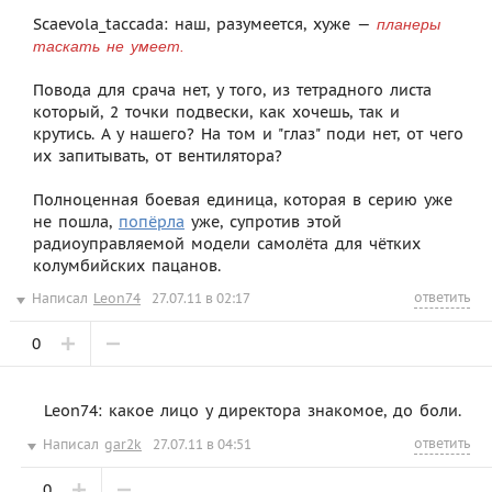
Scaevola_taccada: наш, разумеется, хуже —
планеры
таскать не умеет.
Повода для срача нет, у того, из тетрадного листа
который, 2 точки подвески, как хочешь, так и
крутись. А у нашего? На том и "глаз" поди нет, от чего
их запитывать, от вентилятора?
Полноценная боевая единица, которая в серию уже
не пошла,
попёрла
уже, супротив этой
радиоуправляемой модели самолёта для чётких
колумбийских пацанов.
ответить
Написал
Leon74
27.07.11 в 02:17
0
Leon74: какое лицо у директора знакомое, до боли.
ответить
Написал
gar2k
27.07.11 в 04:51
0