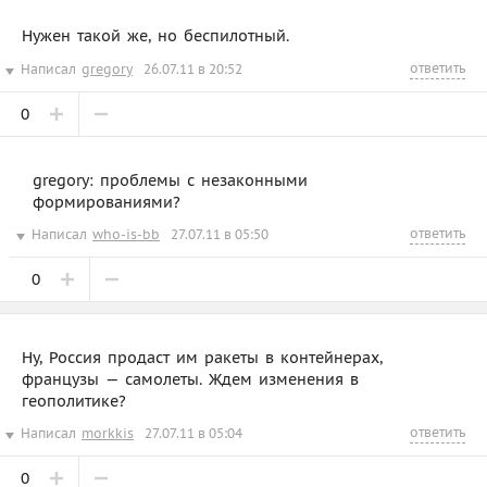
Нужен такой же, но беспилотный.
ответить
Написал
gregory
26.07.11 в 20:52
0
gregory: проблемы с незаконными
формированиями?
ответить
Написал
who-is-bb
27.07.11 в 05:50
0
Ну, Россия продаст им ракеты в контейнерах,
французы — самолеты. Ждем изменения в
геополитике?
ответить
Написал
morkkis
27.07.11 в 05:04
0