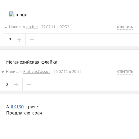
ответить
Написал
archer
27.07.11 в 07:32
3
Меганезийская флайка.
ответить
Написал
ElativusCassus
26.07.11 в 20:55
2
А
ЯК130
круче.
Предлагаю срач!