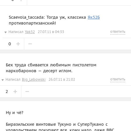
Scaevola_taccada: Тогда уж, классика
Як52Б
противопартизанский!
ответить
Написал
Yak52
27.07.11 в 04:33
0
Бех труда сбивается любимым пистолетом
наркобаронов — десерт иглом.
ответить
Написал
Big_Lebowski
26.07.11 в 21:02
2
Ну и чё?
Биразильские винтовые Тукуно и СуперТукано с
удовольствием покупают все, кому надо, даже ВВС