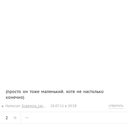
(просто он тоже маленький. хотя не настолько
конечно)
ответить
Написал
Scaevola_taccada
26.07.11 в 20:58
2