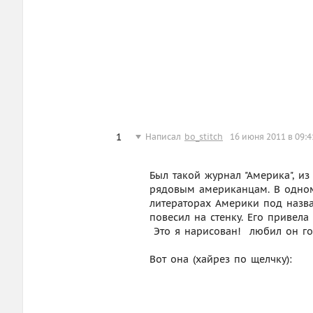
1
Написал
bo_stitch
16 июня 2011 в 09:4
Был такой журнал "Америка", из
рядовым американцам. В одном 
литераторах Америки под назва
повесил на стенку. Его привела
 Это я нарисован!  любил он г
Вот она (хайрез по щелчку):