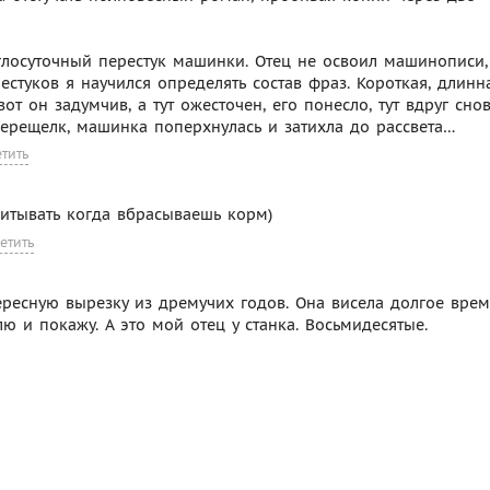
глосуточный перестук машинки. Отец не освоил машинописи,
стуков я научился определять состав фраз. Короткая, длинна
от он задумчив, а тут ожесточен, его понесло, тут вдруг сно
перещелк, машинка поперхнулась и затихла до рассвета…
етить
читывать когда вбрасываешь корм)
етить
нтересную вырезку из дремучих годов. Она висела долгое врем
ю и покажу. А это мой отец у станка. Восьмидесятые.