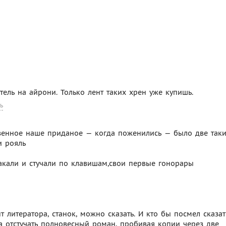
чатель на айрони. Только лент таких хрен уже купишь.
ь
твенное наше приданое — когда поженились — было две так
и рояль
ракали и стучали по клавишам,свои первые гонорары
т литератора, станок, можно сказать. И кто бы посмел сказат
а отстучать полновесный роман, пробивая копии через две