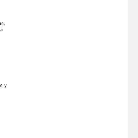
я,
ва
я у