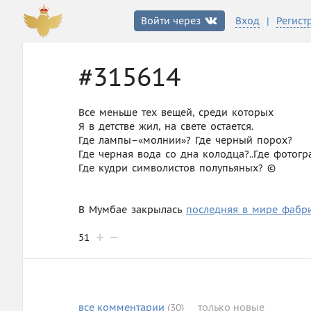
|
Войти через
Вход
Регист
#315614
Все меньше тех вещей, среди которых
Я в детстве жил, на свете остается.
Где лампы–«молнии»? Где черный порох?
Где черная вода со дна колодца?..Где фотог
Где кудри символистов полупьяных? ©
В Мумбае закрылась
последняя в мире фабр
51
все
комментарии
(30)
только
новые