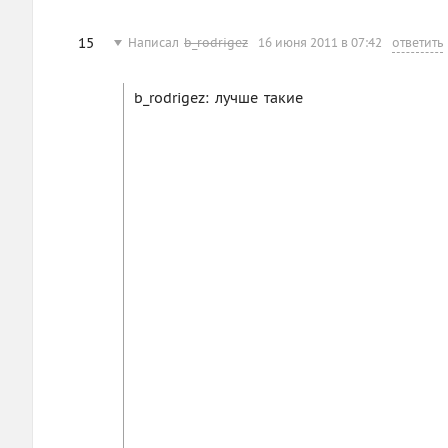
15
Написал
b_rodrigez
16 июня 2011 в 07:42
ответить
b_rodrigez: лучше такие