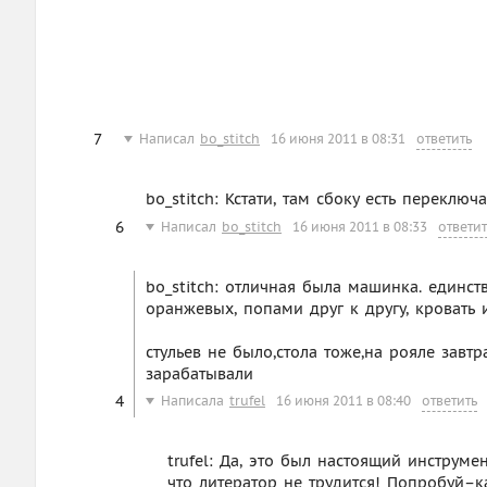
7
Написал
bo_stitch
16 июня 2011 в 08:31
ответить
bo_stitch: Кстати, там сбоку есть переклю
6
Написал
bo_stitch
16 июня 2011 в 08:33
ответит
bo_stitch: отличная была машинка. единс
оранжевых, попами друг к другу, кровать 
стульев не было,стола тоже,на рояле завт
зарабатывали
4
Написала
trufel
16 июня 2011 в 08:40
ответить
trufel: Да, это был настоящий инструмен
что литератор не трудится! Попробуй–к