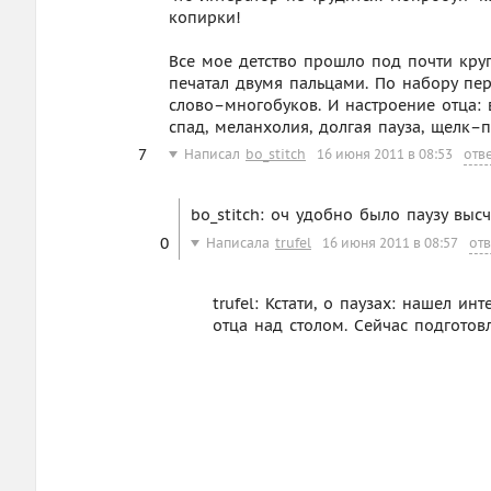
копирки!
Все мое детство прошло под почти кру
печатал двумя пальцами. По набору пере
слово–многобуков. И настроение отца: в
спад, меланхолия, долгая пауза, щелк–
7
Написал
bo_stitch
16 июня 2011 в 08:53
отв
bo_stitch: оч удобно было паузу выс
0
Написала
trufel
16 июня 2011 в 08:57
отв
trufel: Кстати, о паузах: нашел и
отца над столом. Сейчас подготовл