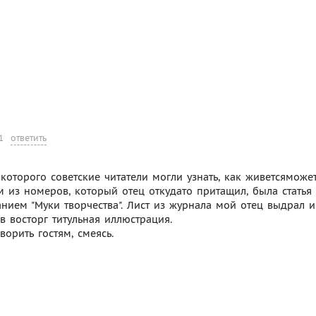
1
ответить
 которого советские читатели могли узнать, как живетсяможе
из номеров, который отец откудато притащил, была статья
нием "Муки творчества". Лист из журнала мой отец выдрал и
 в восторг титульная иллюстрация.
оворить гостям, смеясь.