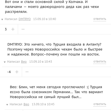
Вот они и стали основной силой у Колчака. И
палачами — моего двоюродного деда как раз чехи
расстреляли.
ответить
Написал
DMTRYO
13.09.10 в 10:40
3
DMTRYO: Это ничего, что Турция входила в Антанту?
Поэтому через Новороссийск чехам было и быстрее
и надежное. Вопрос–почему они пошли на восток.
ответить
Написал
Beo
13.09.10 в 10:43
-4
Beo: Блин, чет меня сегодня проглючило! :( Турция
ессно была союзником Германии… Так что вариант
Новороссийска не самый лучший был…
ответить
Написал
Beo
13.09.10 в 10:45