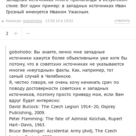
стиле. Вот один пример: в западных источниках Иван
Грозный именуется Иваном Ужасным.
ответить
Написал
gobohobo
13.09.10 в 19:02
2
gobohobo: Вы знаете, лично мне западные
источники кажутся более объективными уже хотя бы
потому, что в советских источниках не указываются
многие «неугодные» факты. Как, например, тот
самый случай в Челябинске.
Я, честно говоря, не очень хочу начинать срач по
поводу достоверности советских и западных
источников, поэтому просто приведу мои, если Вам
вдруг будет интересно:
David Bullock: The Czech Legion 1914–20, Osprey
Publishing, 2009.
Peter Flemming: The fate of Admiral Kolchak, Rupert
Hart–Davis, 1963.
Bruce Bendinger: Accidental Army (dvd), The Czech