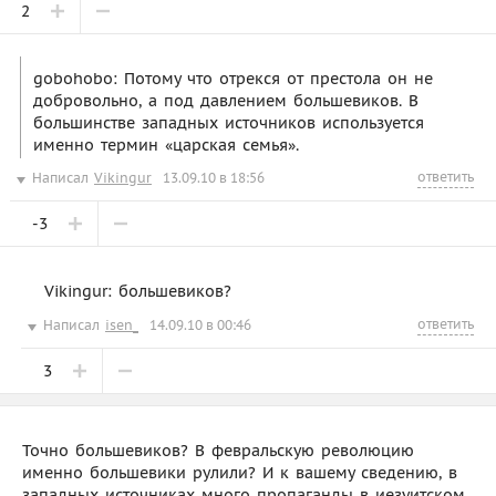
2
gobohobo: Потому что отрекся от престола он не
добровольно, а под давлением большевиков. В
большинстве западных источников используется
именно термин «царская семья».
ответить
Написал
Vikingur
13.09.10 в 18:56
-3
Vikingur: большевиков?
ответить
Написал
isen_
14.09.10 в 00:46
3
Точно большевиков? В февральскую революцию
именно большевики рулили? И к вашему сведению, в
западных источниках много пропаганды в иезуитском