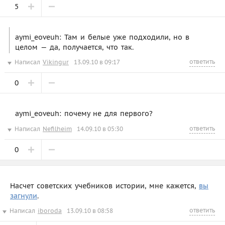
5
aymi_eoveuh: Там и белые уже подходили, но в
целом — да, получается, что так.
ответить
Написал
Vikingur
13.09.10 в 09:17
0
aymi_eoveuh: почему не для первого?
ответить
Написал
Nefilheim
14.09.10 в 05:30
0
Насчет советских учебников истории, мне кажется,
вы
загнули
.
ответить
Написал
iboroda
13.09.10 в 08:58