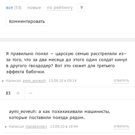
все
(53)
новые
по рейтингу
Комментировать
Я правильно понял — царскую семью расстреляли из–
за того, что за два месяца до этого один солдат кинул
в другого гвоздодер? Вот это сюжет для третьего
эффекта бабочки.
ответить
Написал
aymi_eoveuh
13.09.10 в 09:14
83
aymi_eoveuh: а как похихикивали машинисты,
которые поставили поезда рядом..
ответить
Написал
majakovskij
13.09.10 в 18:44