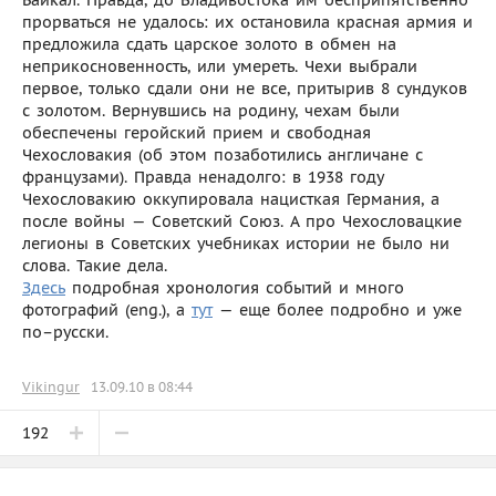
прорваться не удалось: их остановила красная армия и
предложила сдать царское золото в обмен на
неприкосновенность, или умереть. Чехи выбрали
первое, только сдали они не все, притырив 8 сундуков
с золотом. Вернувшись на родину, чехам были
обеспечены геройский прием и свободная
Чехословакия (об этом позаботились англичане с
французами). Правда ненадолго: в 1938 году
Чехословакию оккупировала нацисткая Германия, а
после войны — Советский Союз. А про Чехословацкие
легионы в Советских учебниках истории не было ни
слова. Такие дела.
Здесь
подробная хронология событий и много
фотографий (eng.), а
тут
— еще более подробно и уже
по–русски.
Vikingur
13.09.10 в 08:44
192