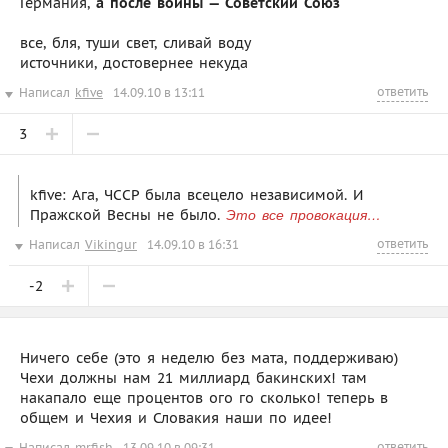
Германия,
а после войны — Советский Союз
все, бля, туши свет, сливай воду
источники, достовернее некуда
ответить
Написал
kfive
14.09.10 в 13:11
3
kfive: Ага, ЧССР была всецело независимой. И
Пражской Весны не было.
Это все провокация…
ответить
Написал
Vikingur
14.09.10 в 16:31
-2
Ничего себе (это я неделю без мата, поддерживаю)
Чехи должны нам 21 миллиард бакинских! там
накапало еще процентов ого го сколько! теперь в
общем и Чехия и Словакия наши по идее!
ответить
Написал
mrfish
13.09.10 в 09:31