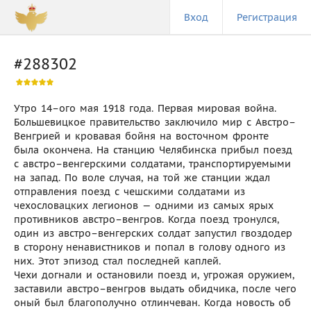
Вход
Регистрация
#288302
Утро 14–ого мая 1918 года. Первая мировая война.
Большевицкое правительство заключило мир с Австро–
Венгрией и кровавая бойня на восточном фронте
была окончена. На станцию Челябинска прибыл поезд
с австро–венгерскими солдатами, транспортируемыми
на запад. По воле случая, на той же станции ждал
отправления поезд с чешскими солдатами из
чехословацких легионов — одними из самых ярых
противников австро–венгров. Когда поезд тронулся,
один из австро–венгерских солдат запустил гвоздодер
в сторону ненавистников и попал в голову одного из
них. Этот эпизод стал последней каплей.
Чехи догнали и остановили поезд и, угрожая оружием,
заставили австро–венгров выдать обидчика, после чего
оный был благополучно отлинчеван. Когда новость об