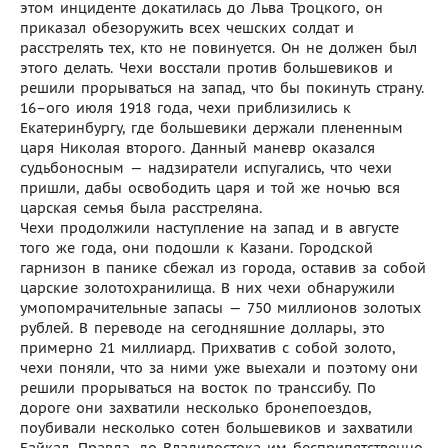
этом инциденте докатилась до Льва Троцкого, он
приказал обезоружить всех чешских солдат и
расстрелять тех, кто не повинуется. Он не должен был
этого делать. Чехи восстали против большевиков и
решили прорываться на запад, что бы покинуть страну.
16–ого июля 1918 года, чехи приблизились к
Екатеринбургу, где большевики держали плененным
царя Николая второго. Данный маневр оказался
судьбоносным — надзиратели испугались, что чехи
пришли, дабы освободить царя и той же ночью вся
царская семья была расстреляна.
Чехи продолжили наступление на запад и в августе
того же года, они подошли к Казани. Городской
гарнизон в панике сбежал из города, оставив за собой
царские золотохранилища. В них чехи обнаружили
умопомрачительные запасы — 750 миллионов золотых
рублей. В переводе на сегодняшние доллары, это
примерно 21 миллиард. Прихватив с собой золото,
чехи поняли, что за ними уже выехали и поэтому они
решили прорываться на восток по транссибу. По
дороге они захватили несколько бронепоездов,
поубивали несколько сотен большевиков и захватили
Байкал. Правда, до Владивостока им бесприпятственно