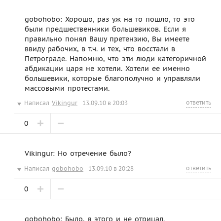
gobohobo: Хорошо, раз уж на то пошло, то это
были предшественники большевиков. Если я
правильно понял Вашу претензию, Вы имеете
ввиду рабочих, в т.ч. и тех, что восстали в
Петрограде. Напомню, что эти люди категоричной
абдикации царя не хотели. Хотели ее именно
большевики, которые благополучно и управляли
массовыми протестами.
ответить
Написал
Vikingur
13.09.10 в 20:03
0
Vikingur: Но отречение было?
ответить
Написал
gobohobo
13.09.10 в 20:28
0
gobohobo: Было, я этого и не отрицал.