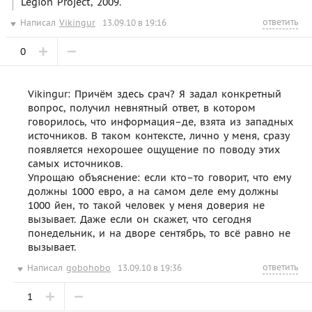
Legion Project, 2009.
ответить
Написал
Vikingur
13.09.10 в 19:16
0
Vikingur: Причём здесь срач? Я задал конкретный
вопрос, получил невнятный ответ, в котором
говорилось, что информация–де, взята из западных
источников. В таком контексте, лично у меня, сразу
появляется нехорошее ощущение по поводу этих
самых источников.
Упрощаю объяснение: если кто–то говорит, что ему
должны 1000 евро, а на самом деле ему должны
1000 йен, то такой человек у меня доверия не
вызывает. Даже если он скажет, что сегодня
понедельник, и на дворе сентябрь, то всё равно не
вызывает.
ответить
Написал
gobohobo
13.09.10 в 19:36
1