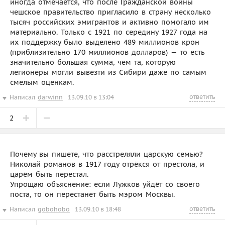
иногда отмечается, что после Гражданской войны
чешское правительство пригласило в страну несколько
тысяч российских эмигрантов и активно помогало им
материально. Только с 1921 по середину 1927 года на
их поддержку было выделено 489 миллионов крон
(приблизительно 170 миллионов долларов) — то есть
значительно большая сумма, чем та, которую
легионеры могли вывезти из Сибири даже по самым
смелым оценкам.
ответить
Написал
darwinn
13.09.10 в 13:04
2
Почему вы пишете, что расстреляли царскую семью?
Николай романов в 1917 году отрёкся от престола, и
царём быть перестал.
Упрощаю объяснение: если Лужков уйдёт со своего
поста, то он перестанет быть мэром Москвы.
ответить
Написал
gobohobo
13.09.10 в 18:48