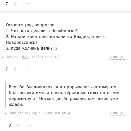
7
Остается ряд вопросов:
1. Что чехи делали в Челябинске?
2. На кой хрен они погнали во Владик, а не в
Новороссийск?
3. Куда Колчака дели? :)
ответить
Написал
Beo
13.09.10 в 09:19
7
Beo: Во Владивосток они прорывались потому что
большевики имели очень серьезные силы по всему
периметру от Москвы до Астрахани, там чехов уже
ждали.
ответить
Написал
Vikingur
13.09.10 в 09:39
0