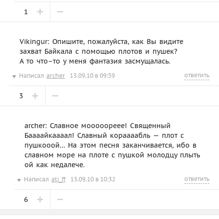
1
Vikingur: Опишите, пожалуйста, как Вы видите
захват Байкала с помощью плотов и пушек?
А то что–то у меня фантазия засмущалась.
ответить
Написал
archer
13.09.10 в 09:59
3
archer: Славное мооооореее! Священный
Баааайкаааал! Славный кораааабль — плот с
пушкооой… На этом песня заканчивается, ибо в
славном море на плоте с пушкой молодцу плыть
ой как недалече.
ответить
Написал
ati_ff
13.09.10 в 10:32
6