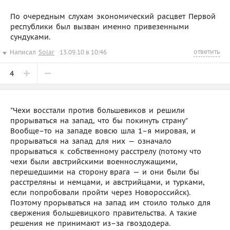
По очередным слухам экономический расцвет Первой
республики был вызван именно привезенными
сундуками.
ответить
Написал
Solar
13.09.10 в 10:46
4
"Чехи восстали против большевиков и решили
прорываться на запад, что бы покинуть страну"
Вообще–то на западе вовсю шла 1–я мировая, и
прорываться на запад для них — означало
прорываться к собственному расстрелу (потому что
чехи были австрийскими военнослужащими,
перешедшими на сторону врага — и они были бы
расстреляны и немцами, и австрийцами, и турками,
если попробовали пройти через Новороссийск).
Поэтому прорываться на запад им стоило только для
свержения большевицкого правительства. А такие
решения не принимают из–за гвоздодера.