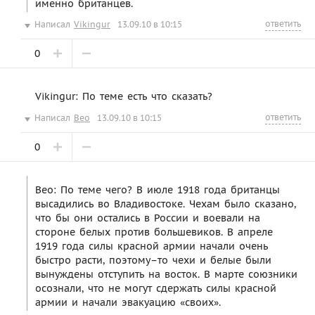
именно британцев.
ответить
Написал
Vikingur
13.09.10 в 10:15
0
Vikingur: По теме есть что сказать?
ответить
Написал
Beo
13.09.10 в 10:15
0
Beo: По теме чего? В июле 1918 года британцы
высадились во Владивостоке. Чехам было сказано,
что бы они остались в России и воевали на
стороне белых против большевиков. В апреле
1919 года силы красной армии начали очень
быстро расти, поэтому–то чехи и белые были
вынуждены отступить на восток. В марте союзники
осознали, что не могут сдержать силы красной
армии и начали эвакуацию «своих».