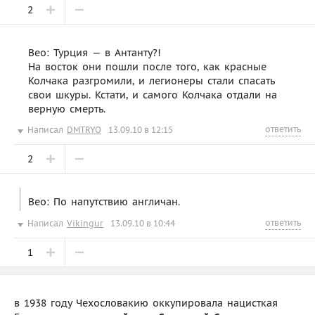
2
Beo: Турция — в Антанту?!
На восток они пошли после того, как красные
Колчака разгромили, и легионеры стали спасать
свои шкуры. Кстати, и самого Колчака отдали на
верную смерть.
ответить
Написал
DMTRYO
13.09.10 в 12:15
2
Beo: По напутствию англичан.
ответить
Написал
Vikingur
13.09.10 в 10:44
1
в 1938 году Чехословакию оккупировала нацисткая