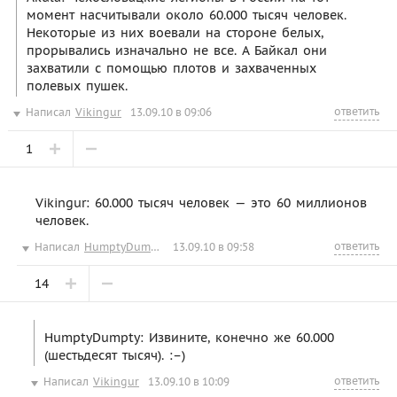
момент насчитывали около 60.000 тысяч человек.
Некоторые из них воевали на стороне белых,
прорывались изначально не все. А Байкал они
захватили с помощью плотов и захваченных
полевых пушек.
ответить
Написал
Vikingur
13.09.10 в 09:06
1
Vikingur: 60.000 тысяч человек — это 60 миллионов
человек.
ответить
Написал
HumptyDumpty
13.09.10 в 09:58
14
HumptyDumpty: Извините, конечно же 60.000
(шестьдесят тысяч). :–)
ответить
Написал
Vikingur
13.09.10 в 10:09