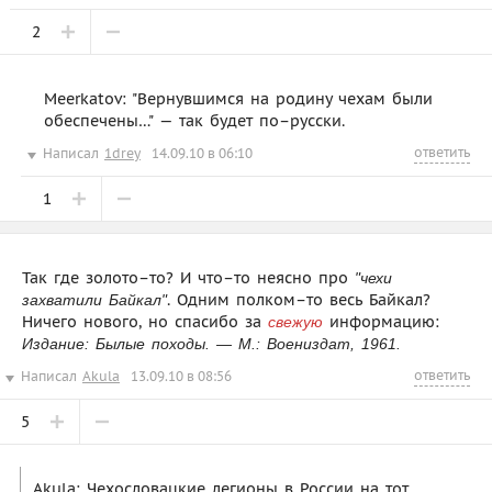
2
Meerkatov: "Вернувшимся на родину чехам были
обеспечены…" — так будет по–русски.
ответить
Написал
1drey
14.09.10 в 06:10
1
Так где золото–то? И что–то неясно про
"чехи
. Одним полком–то весь Байкал?
захватили Байкал"
Ничего нового, но спасибо за
информацию:
свежую
Издание: Былые походы. — М.: Воениздат, 1961.
ответить
Написал
Akula
13.09.10 в 08:56
5
Akula: Чехословацкие легионы в России на тот