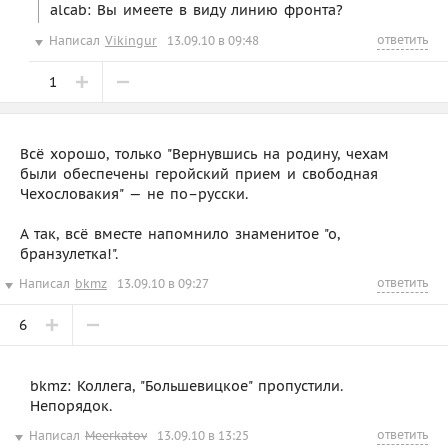
alcab: Вы имеете в виду линию фронта?
ответить
Написал
Vikingur
13.09.10 в 09:48
1
Всё хорошо, только "Вернувшись на родину, чехам
были обеспечены геройский прием и свободная
Чехословакия" — не по–русски.
А так, всё вместе напомнило знаменитое "о,
бранзулетка!".
ответить
Написал
bkmz
13.09.10 в 09:27
6
bkmz: Коллега, "Большевицкое" пропустили.
Непорядок.
ответить
Написал
Meerkatov
13.09.10 в 13:25