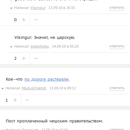
ответить
Написал
Vikingur
13.09.10 в 20:31
0
Vikingur: Значит, не царскую.
ответить
Написал
gobohobo
14.09.10 в 06:20
2
Кое–что
по дороге растеряли
.
ответить
Написал
ModusVivendi
13.09.10 в 09:12
1
Пост проплаченный чешским правительством.
ответить
Написал
Diversant
13.09.10 в 13:16