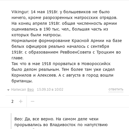
Vikingur: 14 мая 1918г. у большевиков не было
ничего, кроме разрозренных матросских отрядов.
На конец апреля 1918г. общая численность армии
оценивались в 190 тыс. чел., большая часть из
которых были матросы.
Нормальное формирование Красной Армии на базе
белых офицеров реально началось с сентября
1918г. с образованием РевВоенСовета с Троцким во
главе.
Так что в мае 1918 прорваться в Новороссийск
было делом реальным. Тем более там уже сидел
Корнилов и Алексеев. А с августа в город вошли
британцы.
ответить
Написал
Beo
13.09.10 в 10:02
2
Beo: Да, все верно. На самом деле чехи
прорывались во Владивосток по напутствию