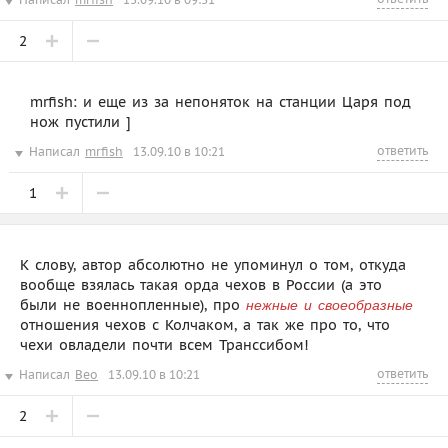
2
mrfish: и еще из за непоняток на станции Царя под
нож пустили ]
ответить
Написал
mrfish
13.09.10 в 10:21
1
К слову, автор абсолютно не упоминул о том, откуда
вообще взялась такая орда чехов в России (а это
были не военнопленные), про
нежные и своеобразные
отношения чехов с Колчаком, а так же про то, что
чехи овладели почти всем Транссибом!
ответить
Написал
Beo
13.09.10 в 10:21
2