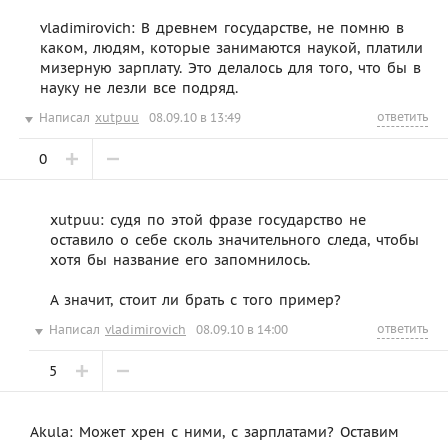
vladimirovich: В древнем государстве, не помню в
каком, людям, которые занимаются наукой, платили
мизерную зарплату. Это делалось для того, что бы в
науку не лезли все подряд.
ответить
Написал
xutpuu
08.09.10 в 13:49
0
xutpuu: судя по этой фразе государство не
оставило о себе сколь значительного следа, чтобы
хотя бы название его запомнилось.
А значит, стоит ли брать с того пример?
ответить
Написал
vladimirovich
08.09.10 в 14:00
5
Akula: Может хрен с ними, с зарплатами? Оставим