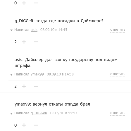
0
g_DiGGeR: тогда где посадки в Даймлере?
ответить
Написал
asis
08.09.10 в 14:45
2
asis: Даймлер дал взятку государству под видом
штрафа.
ответить
Написал
ymax99
08.09.10 в 14:58
2
ymax99: вернул откаты откуда брал
ответить
Написал
g_DiGGeR
08.09.10 в 15:13
0