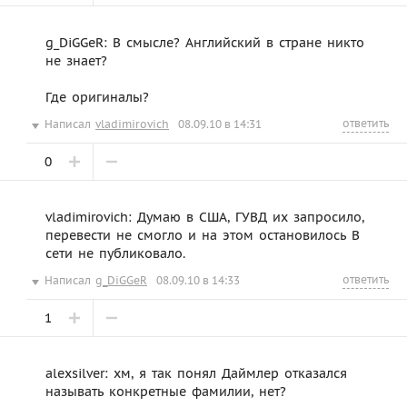
g_DiGGeR: В смысле? Английский в стране никто
не знает?
Где оригиналы?
ответить
Написал
vladimirovich
08.09.10 в 14:31
0
vladimirovich: Думаю в США, ГУВД их запросило,
перевести не смогло и на этом остановилось В
сети не публиковало.
ответить
Написал
g_DiGGeR
08.09.10 в 14:33
1
alexsilver: хм, я так понял Даймлер отказался
называть конкретные фамилии, нет?