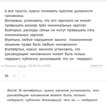
А всё просто, нужно понижать престиж должности
чиновника.
Вопервых, установить, что его зарплата не может
превышать размер трёх минимальных зарплат.
Вовторых, расходы семьи не могут превышать пять
минимальных зарплат.
Втретьих, любое нарушение закона  пожизненное
лишение права быть любым чиновником.
Вчетвёртых, нужно законом установить, что
руководящим чиновником может быть только
педераст, публично доказавший, что он  педераст.
ответить
Написал
Akula
08.09.10 в 13:08
36
Akula:
В–четвёртых, нужно законом установить, что
руководящим чиновником может быть только
педераст, публично доказавший, что он — педераст