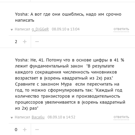
Yosha: А вот где они ошиблись, надо им срочно
написать
ответить
Написал
g_DiGGeR
08.09.10 в 13:04
2
Yosha: Не, 41. Потому что в основе цифры в 41 %
лежит фундаментальный закон  "В результате
каждого сокращения численность чиновников
возрастает в (корень квадратный из 2х) раз."
Сравните с законом Мура  если пересчитать на
год, то можно сформулировать так: "Каждый год
количество транзисторов и производительность
процессоров увеличивается в (корень квадратный
из 2х) раз"
ответить
Написал
Baca6u
08.09.10 в 14:52
0