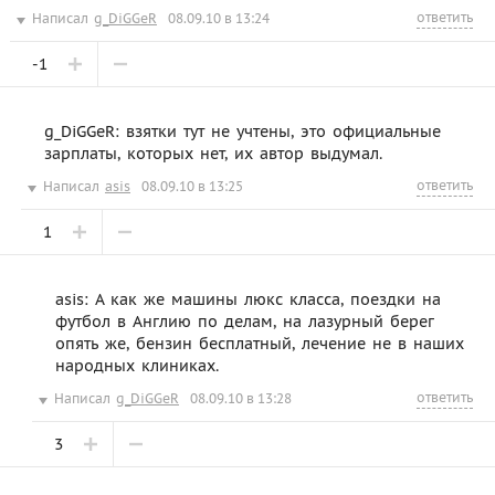
ответить
Написал
g_DiGGeR
08.09.10 в 13:24
-1
g_DiGGeR: взятки тут не учтены, это официальные
зарплаты, которых нет, их автор выдумал.
ответить
Написал
asis
08.09.10 в 13:25
1
asis: А как же машины люкс класса, поездки на
футбол в Англию по делам, на лазурный берег
опять же, бензин бесплатный, лечение не в наших
народных клиниках.
ответить
Написал
g_DiGGeR
08.09.10 в 13:28
3