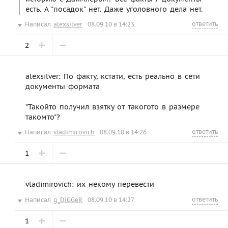
есть. А "посадок" нет. Даже уголовного дела нет.
ответить
Написал
alexsilver
08.09.10 в 14:23
2
alexsilver: По факту, кстати, есть реально в сети
документы формата
"Такойто получил взятку от такогото в размере
такомто"?
ответить
Написал
vladimirovich
08.09.10 в 14:26
1
vladimirovich: их некому перевести
ответить
Написал
g_DiGGeR
08.09.10 в 14:27
1