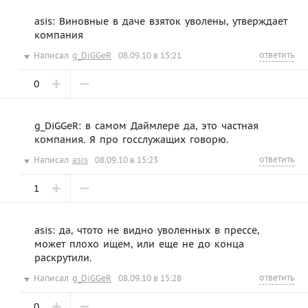
asis: Виновные в даче взяток уволены, утверждает
компания
ответить
Написал
g_DiGGeR
08.09.10 в 15:21
0
g_DiGGeR: в самом Даймлере да, это частная
компания. Я про госслужащих говорю.
ответить
Написал
asis
08.09.10 в 15:23
1
asis: да, чтото не видно уволенных в прессе,
может плохо ищем, или еще не до конца
раскрутили.
ответить
Написал
g_DiGGeR
08.09.10 в 15:28
0