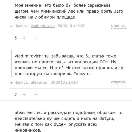
Моё мнение  это было бы более серьёзным
шагом, чем Химкинский лес или право орать 31го
числа на любимой площади.
ответить
Написал
vladimirovich
08.09.10 в 14:02
5
vladimirovich: ты забываешь, что 31 статья тоже
взялась не просто так, а из конвенции ООН. Ну
приняли мы ее. И что? Можем также принять и ту,
про которую ты говоришь. Толкуто.
ответить
Написал
alexsilver
08.09.10 в 14:14
2
alexsilver: если рассуждать подобным образом, то
действительно лучше сидеть и ныть на dirty.ru,
мечтая о том как будем опускать всех
чиновников.