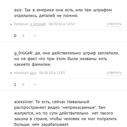
asis: Так в америке они есть, или там штрафом
отделались, деталей не помню.
ответить
Написал
g_DiGGeR
08.09.10 в 14:54
0
g_DiGGeR: да, они действительно штраф заплатили,
но не факт что при этом были названы хоть
какието фамилии.
ответить
Написал
asis
08.09.10 в 15:05
1
alexsilver: То есть, сейчас Навальный
распространяет видео "неприкасаемые". Там
жалуются, но по сути действительно  нет такого
закона в стране, чтобы человек не мог потратить
больше, чем зарабатывает.