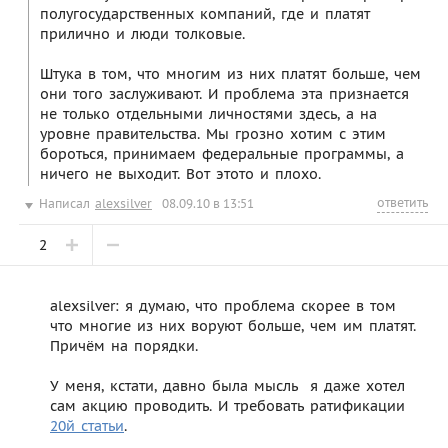
полугосударственных компаний, где и платят
прилично и люди толковые.
Штука в том, что многим из них платят больше, чем
они того заслуживают. И проблема эта признается
не только отдельными личностями здесь, а на
уровне правительства. Мы грозно хотим с этим
бороться, принимаем федеральные программы, а
ничего не выходит. Вот этото и плохо.
ответить
Написал
alexsilver
08.09.10 в 13:51
2
alexsilver: я думаю, что проблема скорее в том
что многие из них воруют больше, чем им платят.
Причём на порядки.
У меня, кстати, давно была мысль  я даже хотел
сам акцию проводить. И требовать ратификации
20й статьи
.