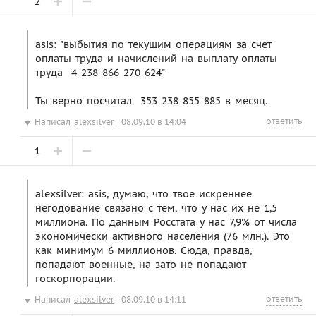
2
asis: "выбытия по текущим операциям за счет
оплаты труда и начислений на выплату оплаты
труда  4 238 866 270 624"
Ты верно посчитал  353 238 855 885 в месяц.
ответить
Написал
alexsilver
08.09.10 в 14:04
1
alexsilver: asis, думаю, что твое искреннее
негодование связано с тем, что у нас их не 1,5
миллиона. По данным Росстата у нас 7,9% от числа
экономически активного населения (76 млн.). Это
как минимум 6 миллионов. Сюда, правда,
попадают военные, на зато не попадают
госкорпорации.
ответить
Написал
alexsilver
08.09.10 в 14:11