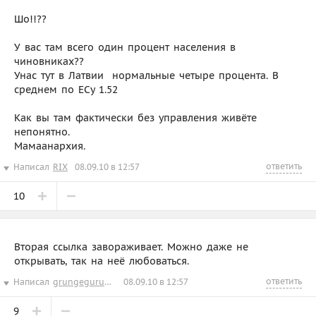
Шо!!??
У вас там всего один процент населения в
чиновниках??
Унас тут в Латвии  нормальные четыре процента. В
среднем по ЕСу 1.52
Как вы там фактически без управления живёте 
непонятно.
Мамаанархия.
ответить
Написал
RIX
08.09.10 в 12:57
10
Вторая ссылка завораживает. Можно даже не
открывать, так на неё любоваться.
ответить
Написал
grungegurunge
08.09.10 в 12:57
9