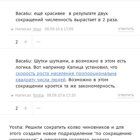
Baca6u: ещё красивее  в результате двух
сокращений численность вырастает в 2 раза.
ответить
Написал
jmur
08.09.10 в 15:09
2
Baca6u: Шутки шутками, а возможно в этом есть
логика. Вот например Капица установил, что
скорость роста населения пропорциональна
квадрату числа людей
. Возможно в этом
сокращении кроется та же закономерность.
ответить
Написал
Yosha
08.09.10 в 15:20
2
Yosha: Решили сократить колво чиновников и для
этого создали новое подразделение "по сокращению
чиновников", в результате годового анализа