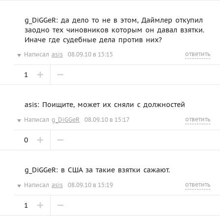
g_DiGGeR: да дело то не в этом, Даймлер откупил
заодно тех чиновников которым он давал взятки.
Иначе где судебные дела против них?
ответить
Написал
asis
08.09.10 в 15:15
1
asis: Поищите, может их сняли с должностей
ответить
Написал
g_DiGGeR
08.09.10 в 15:17
0
g_DiGGeR: в США за такие взятки сажают.
ответить
Написал
asis
08.09.10 в 15:19
1