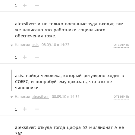
1
alexsilver: и не только военнные туда входят, там
же написано что работники социального
обеспечения тоже.
ответить
Написал
asis
08.09.10 в 14:22
1
asis: найди человека, который регулярно ходит в
СОБЕС, и попробуй ему доказать, что это не
чиновники.
ответить
Написал
alexsilver
08.09.10 в 14:35
1
alexsilver: откуда тогда цифра 52 миллиона? А не
76?