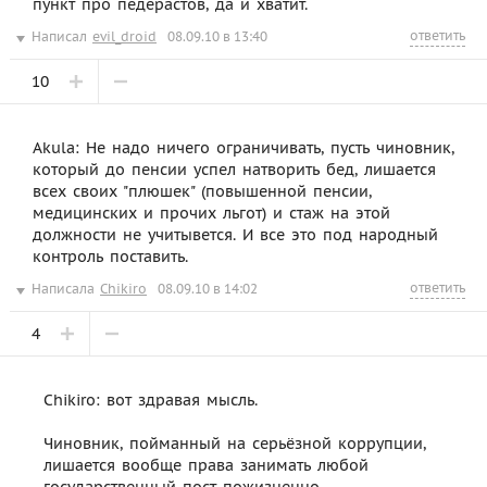
пункт про педерастов, да и хватит.
ответить
Написал
evil_droid
08.09.10 в 13:40
10
Akula: Не надо ничего ограничивать, пусть чиновник,
который до пенсии успел натворить бед, лишается
всех своих "плюшек" (повышенной пенсии,
медицинских и прочих льгот) и стаж на этой
должности не учитывется. И все это под народный
контроль поставить.
ответить
Написала
Chikiro
08.09.10 в 14:02
4
Chikiro: вот здравая мысль.
Чиновник, пойманный на серьёзной коррупции,
лишается вообще права занимать любой
государственный пост пожизненно.