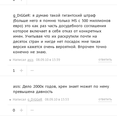
g_DiGGeR: я думаю такой гигантский штраф
(больше него я помню только MS с 500 миллионов
евро) это как раз часть досудебного соглашения
которое включает в себя отказ от конкретных
имен. Учитывая что их раскрутили почти на
десяток стран и нигде нет посадок мне такая
версия кажется очень вероятной. Впрочем точно
конечно не знаю.
ответить
Написал
asis
08.09.10 в 15:39
1
asis: Дело 2000х годов, хрен знает может по нему
превышена давность
ответить
Написал
g_DiGGeR
08.09.10 в 15:53
0