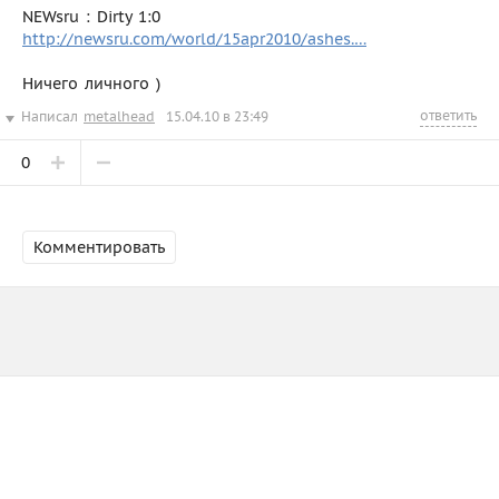
NEWsru : Dirty 1:0
http://newsru.com/world/15apr2010/ashes.…
Ничего личного )
ответить
Написал
metalhead
15.04.10 в 23:49
0
Комментировать
Зарегистрируйтесь
или
войдите
О САЙТЕ
ПАРТНЁРЫ
РЕКЛАМА
API