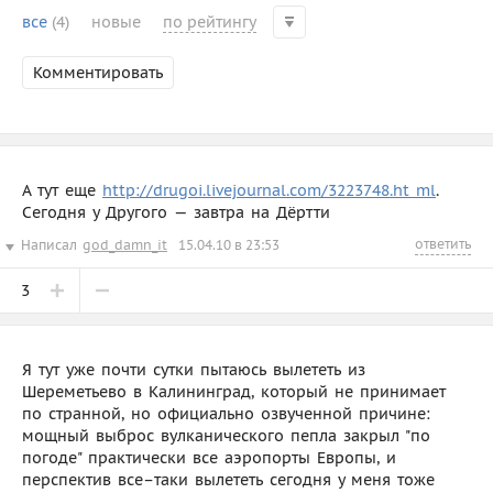
все
(4)
новые
по рейтингу
Комментировать
А тут еще
http://drugoi.livejournal.com/3223748.ht ml
.
Сегодня у Другого — завтра на Дёртти
ответить
Написал
god_damn_it
15.04.10 в 23:53
3
Я тут уже почти сутки пытаюсь вылететь из
Шереметьево в Калининград, который не принимает
по странной, но официально озвученной причине:
мощный выброс вулканического пепла закрыл "по
погоде" практически все аэропорты Европы, и
перспектив все–таки вылететь сегодня у меня тоже