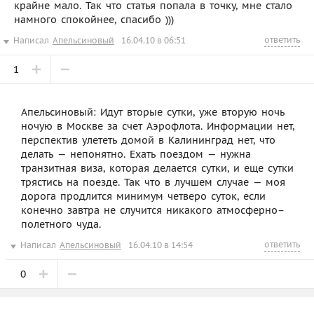
крайне мало. Так что статья попала в точку, мне стало
намного спокойнее, спасибо )))
ответить
Написал
Апельсиновый
16.04.10 в 06:51
1
Апельсиновый: Идут вторые сутки, уже вторую ночь
ночую в Москве за счет Аэрофлота. Информации нет,
перспектив улететь домой в Калининград нет, что
делать — непонятно. Ехать поездом — нужна
транзитная виза, которая делается сутки, и еще сутки
трястись на поезде. Так что в лучшем случае — моя
дорога продлится минимум четверо суток, если
конечно завтра не случится никакого атмосферно–
полетного чуда.
ответить
Написал
Апельсиновый
16.04.10 в 14:54
0