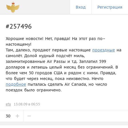
Вход
Регистрация
#257496
Хорошие новости! Нет, правда! На этот раз по–
настоящему!
Там, далеко, продают первые настоящие
проездные
на
самолёт. Долой нудный подсчёт миль,
залимитированные Air Passы и т.д. Заплатил 599
долларов и летаешь целый месяц без ограничений. В
более чем 50 городов США и рядом с ними. Правда,
что будет через месяц, пока неизвестно. Нечто
подобное
пыталась сделать Air Canada, но число
поездок было ограничено.
efa
13.08.09 в 06:55
30