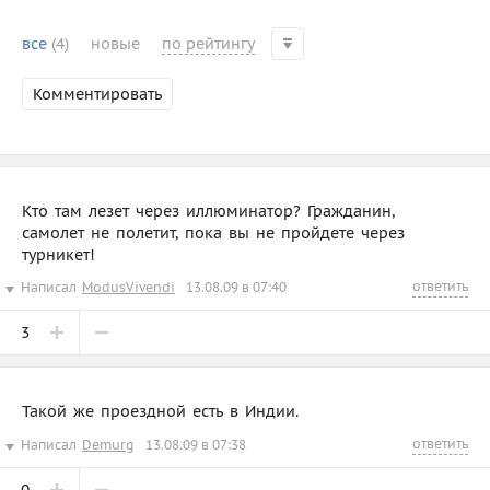
все
(4)
новые
по рейтингу
Комментировать
Кто там лезет через иллюминатор? Гражданин,
самолет не полетит, пока вы не пройдете через
турникет!
ответить
Написал
ModusVivendi
13.08.09 в 07:40
3
Такой же проездной есть в Индии.
ответить
Написал
Demurg
13.08.09 в 07:38