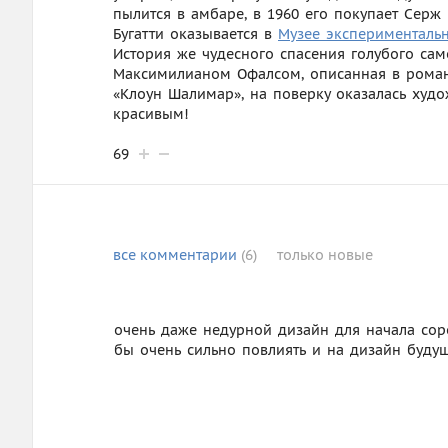
пылится в амбаре, в 1960 его покупает Серж
Бугатти оказывается в
Музее эксперименталь
История же чудесного спасения голубого сам
Максимилианом Офалсом, описанная в ром
«Клоун Шалимар», на поверку оказалась худ
красивым!
69
все
комментарии
(6)
только
новые
очень даже недурной дизайн для начала соро
бы очень сильно повлиять и на дизайн будущ