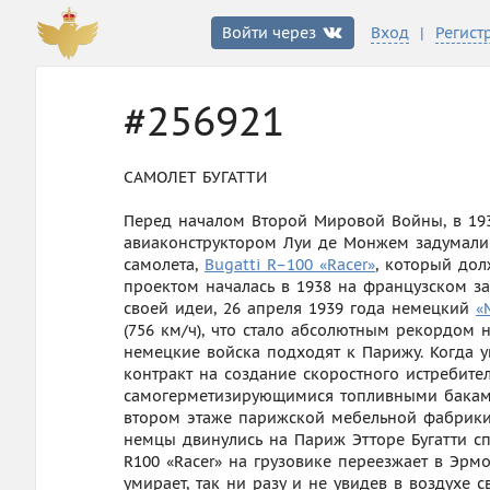
|
Войти через
Вход
Регист
#256921
САМОЛЕТ БУГАТТИ
Перед началом Второй Мировой Войны, в 1937
авиаконструктором Луи де Монжем задумали 
самолета,
Bugatti R–100 «Racer»
, который дол
проектом началась в 1938 на французском за
своей идеи, 26 апреля 1939 года немецкий
«
(756 км/ч), что стало абсолютным рекордом н
немецкие войска подходят к Парижу. Когда у
контракт на создание скоростного истребит
самогерметизирующимися топливными баками
втором этаже парижской мебельной фабрики, 
немцы двинулись на Париж Этторе Бугатти сп
R100 «Racer» на грузовике переезжает в Эрмо
умирает, так ни разу и не увидев в воздухе 