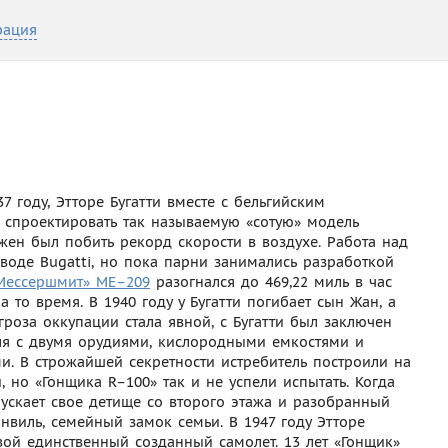
рация
 году, Этторе Бугатти вместе с бельгийским
спроектировать так называемую «сотую» модель
жен был побить рекорд скорости в воздухе. Работа над
воде Bugatti, но пока парни занимались разработкой
Мессершмит» МЕ–209
разогнался до 469,22 миль в час
а то время. В 1940 году у Бугатти погибает сын Жан, а
гроза оккупации стала явной, с Бугатти был заключен
еля с двумя орудиями, кислородными емкостями и
. В строжайшей секретности истребитель построили на
но «Гонщика R–100» так и не успели испытать. Когда
ускает свое детище со второго этажа и разобранный
нвиль, семейный замок семьи. В 1947 году Этторе
свой единственный созданный самолет. 13 лет «Гонщик»