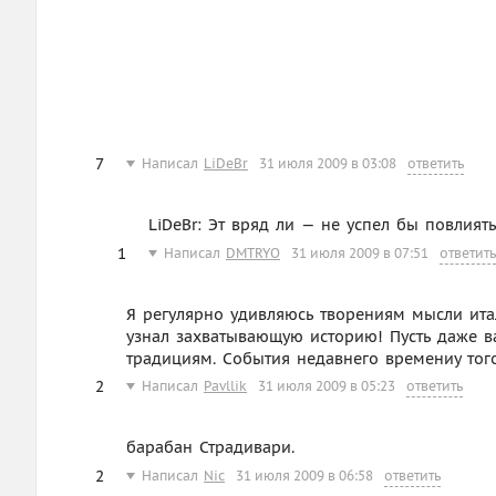
7
Написал
LiDeBr
31 июля 2009 в 03:08
ответить
LiDeBr: Эт вряд ли — не успел бы повлият
1
Написал
DMTRYO
31 июля 2009 в 07:51
ответить
Я регулярно удивляюсь творениям мысли итал
узнал захватывающую историю! Пусть даже 
традициям. События недавнего времениу того
2
Написал
Pavllik
31 июля 2009 в 05:23
ответить
барабан Страдивари.
2
Написал
Nic
31 июля 2009 в 06:58
ответить