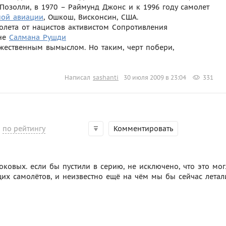
 Позолли, в 1970 – Раймунд Джонс и к 1996 году самолет
ной авиации
, Ошкош, Висконсин, США.
олета от нацистов активистом Сопротивления
ане
Салмана Рушди
ожественным вымыслом. Но таким, черт побери,
Написал
sashanti
30 июля 2009 в 23:04
331
по рейтингу
Комментировать
ковых. если бы пустили в серию, не исключено, что это мо
их самолётов, и неизвестно ещё на чём мы бы сейчас летал