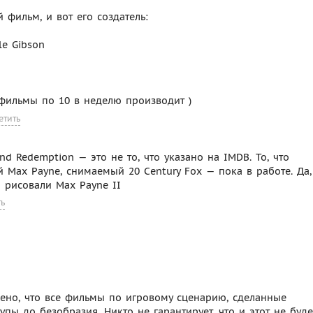
й фильм, и вот его создатель:
le Gibson
е фильмы по 10 в неделю производит )
етить
nd Redemption — это не то, что указано на IMDB. То, что
 Max Payne, снимаемый 20 Century Fox — пока в работе. Да,
о рисовали Max Payne II
ть
ечено, что все фильмы по игровому сценарию, сделанные
ы до безобразия. Никто не гарантирует, что и этот не буде