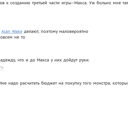
ов к созданию третьей части игры–Макса. Уж больно мне та
с
Alan Wake
делают, поэтому маловероятно
совсем не то
надежду, что и до Макса у них дойдут руки.
ть
 Мне надо расчитать бюджет на покупку того монстра, которы