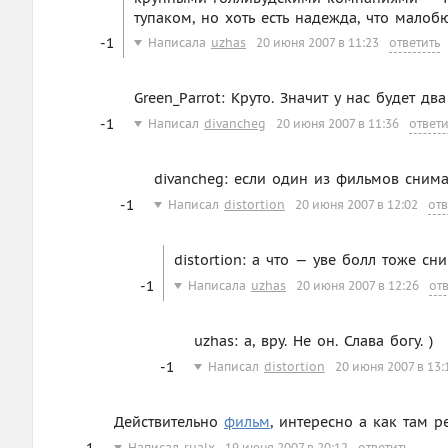
тупаком, но хоть есть надежда, что мало
-1
Написала
uzhas
20 июня 2007 в 11:23
ответить
Green_Parrot: Круто. Значит у нас будет дв
-1
Написал
divancheg
20 июня 2007 в 11:36
ответи
divancheg: если один из фильмов снима
-1
Написал
distortion
20 июня 2007 в 12:02
отв
distortion: а что — уве болл тоже сн
-1
Написала
uzhas
20 июня 2007 в 12:26
от
uzhas: а, вру. Не он. Слава богу. )
-1
Написал
distortion
20 июня 2007 в 13:
Действительно
фильм
, интересно а как там р
-1
Написал
rualx
19 июня 2007 в 20:12
ответить