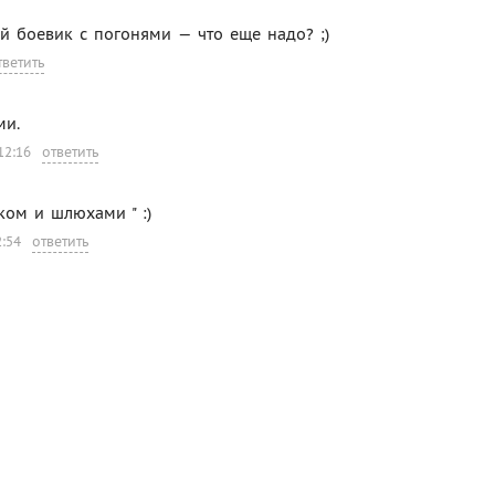
ый боевик с погонями — что еще надо? ;)
тветить
ми.
12:16
ответить
еком и шлюхами " :)
2:54
ответить