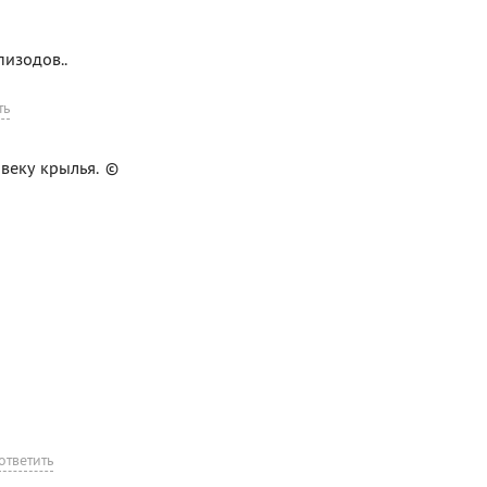
изодов..
ть
овеку крылья. ©
ответить