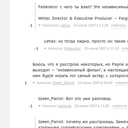
Federator: с чего ты взял? Это независимы
Writer, Director & Executive Producer — Ferg
-1
Написала
uzhas
20 июня 2007 в 12:28
ответить
uzhas: ну тогда ладно, просто он таки
-1
Написал
Federator
20 июня 2007 в 15:18
отв
Боюсь, что я расстрою некоторых, но Payne a
выходит — "независимый фильм", а настоящий
нем будте играть тот самый актер, с которог
1
Написал
Green_Parrot
20 июня 2007 в 06:49
ответи
Green_Parrot: Вот это уже разговор.
-1
Написал
admiral
20 июня 2007 в 11:05
ответить
Green_Parrot: почему же расстроишь. Зам
крупными голливудскими компаниями — туп