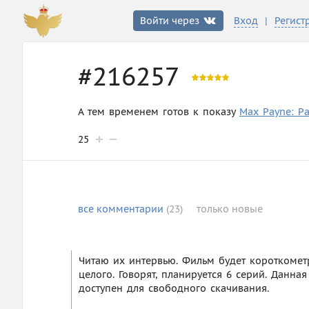
|
Войти через
Вход
Регист
#216257
А тем временем готов к показу
Max Payne: P
25
все
комментарии
(23)
только
новые
Читаю их интервью. Фильм будет короткометр
целого. Говорят, планируется 6 серий. Данна
доступен для свободного скачивания.