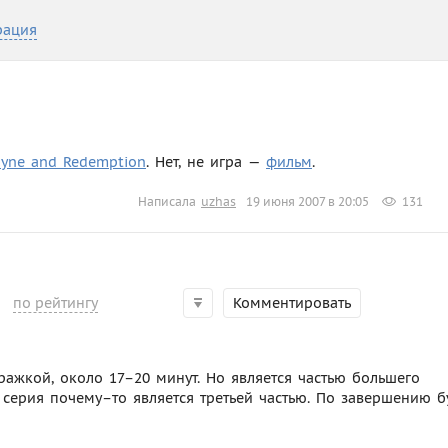
рация
ayne and Redemption
. Нет, не игра —
фильм
.
Написала
uzhas
19 июня 2007 в 20:05
131
по рейтингу
Комментировать
ажкой, около 17–20 минут. Но является частью большего
я серия почему–то является третьей частью. По завершению б