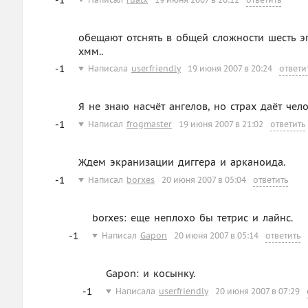
обещают отснять в общей сложности шесть эп
хмм..
-1
Написала
userfriendly
19 июня 2007 в 20:24
ответи
Я не знаю насчёт ангелов, но страх даёт чел
-1
Написал
frogmaster
19 июня 2007 в 21:02
ответить
Ждем экранизации диггера и арканоида.
-1
Написал
borxes
20 июня 2007 в 05:04
ответить
borxes: еще неплохо бы тетрис и лайнс.
-1
Написал
Gapon
20 июня 2007 в 05:14
ответить
Gapon: и косынку.
-1
Написала
userfriendly
20 июня 2007 в 07:29