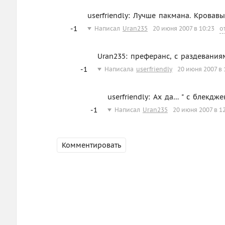
userfriendly: Лучше пакмана. Кровав
-1
Написал
Uran235
20 июня 2007 в 10:23
о
Uran235: преферанс, с раздевания
-1
Написала
userfriendly
20 июня 2007 в 
userfriendly: Ах да… " с блекдж
-1
Написал
Uran235
20 июня 2007 в 1
Комментировать