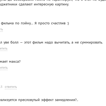
бюджетники сделают интересную картину.
а фильма по пэйну… Я просто счастлив :)
ть
л уве болл — этот фильм надо вычитать, а не суммировать.
етить
имает макса?
ветить
13
ответить
еализуется пресловутый эффект замедления?..