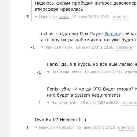
Надеюсь, фильм пробудит интерес девелопер
атмосфера нравилась.
3
Написала
uzhas
19 июня 2007 в 20:31
ответить
uzhas: создатели Max Payne
Remedy
сейча
а от других разработчиков это уже будет 
-1
Написал
Fenix
19 июня 2007 в 20:36
ответить
Fenix: да, я в курсе, но все ещё лелею 
-1
Написала
uzhas
19 июня 2007 в 21:03
ответи
Fenix: убил. И когда ЭТО будет готово?
них будет в System Requirements.
-1
Написал
joshi
20 июня 2007 в 06:06
ответить
Uwe Boll!? Нееееет!!! :)
1
Написал
Federator
19 июня 2007 в 20:18
ответить