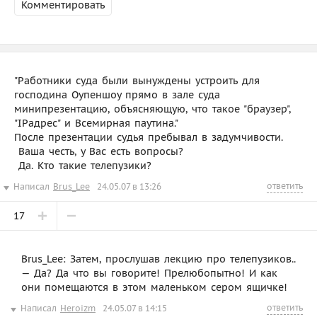
Комментировать
"Работники суда были вынуждены устроить для
господина Оупеншоу прямо в зале суда
минипрезентацию, объясняющую, что такое "браузер",
"IPадрес" и Всемирная паутина."
После презентации судья пребывал в задумчивости.
 Ваша честь, у Вас есть вопросы?
 Да. Кто такие телепузики?
ответить
Написал
Brus_Lee
24.05.07 в 13:26
17
Brus_Lee: Затем, прослушав лекцию про телепузиков..
— Да? Да что вы говорите! Прелюбопытно! И как
они помещаются в этом маленьком сером ящичке!
ответить
Написал
Heroizm
24.05.07 в 14:15