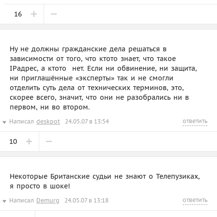
16
Ну не должны гражданские дела решаться в
зависимости от того, что ктото знает, что такое
IPадрес, а ктото  нет. Если ни обвинение, ни защита,
ни приглашённые «эксперты» так и не смогли
отделить суть дела от технических терминов, это,
скорее всего, значит, что они не разобрались ни в
первом, ни во втором.
ответить
Написал
deskpot
24.05.07 в 13:54
10
Некоторые Британские судьи не знают о Телепузиках,
я просто в шоке!
ответить
Написал
Demurg
24.05.07 в 13:18