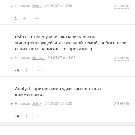
ответить
Написал
dsfox
24.05.07 в 13:58
1
dsfox: а телепузики оказались очень
животрепещущей и актуальной темой, небось если
о них пост написать, то прокатит :)
ответить
Написал
Analyst
24.05.07 в 14:04
-4
Analyst: британские судьи засыпят пост
комментами..
ответить
Написал
dsfox
24.05.07 в 14:08
-4