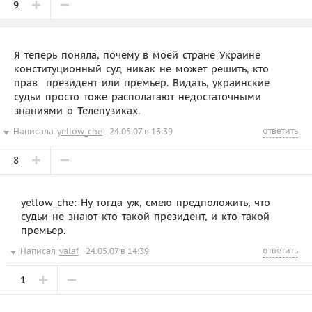
9
Я теперь поняла, почему в моей стране Украине
конституционный суд никак не может решить, кто
прав  президент или премьер. Видать, украинские
судьи просто тоже располагают недостаточными
знаниями о Телепузиках.
ответить
Написала
yellow_che
24.05.07 в 13:39
8
yellow_che: Ну тогда уж, смею предположить, что
судьи не знают кто такой президент, и кто такой
премьер.
ответить
Написал
valaf
24.05.07 в 14:39
1