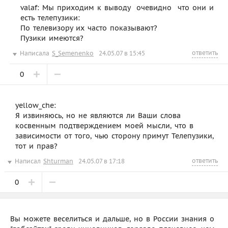
valaf: Мы приходим к выводу  очевидно  что они и
есть телепузики:
По телевизору их часто показывают?
Пузики имеются?
ответить
Написала
S_Semenenko
24.05.07 в 15:45
0
yellow_che:
Я извиняюсь, но не являются ли Ваши слова
косвенным подтверждением моей мысли, что в
зависимости от того, чью сторону примут Телепузики,
тот и прав?
ответить
Написал
Shturman
24.05.07 в 17:18
0
Вы можете веселиться и дальше, но в России знания о