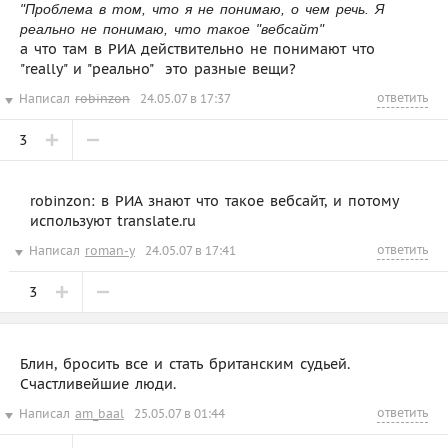
"Проблема в том, что я не понимаю, о чем речь. Я
реально не понимаю, что такое "вебсайт"
а что там в РИА действительно не понимают что
"really" и "реально"  это разные вещи?
ответить
Написал
robinzon
24.05.07 в 17:37
3
robinzon: в РИА знают что такое вебсайт, и потому
используют translate.ru
ответить
Написал
roman-y
24.05.07 в 17:41
3
Блин, бросить все и стать британским судьей.
Счастливейшие люди.
ответить
Написал
am_baal
25.05.07 в 01:44