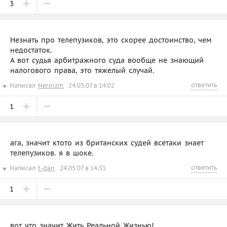
3
Незнать про телепузиков, это скорее достоинство, чем
недостаток.
А вот судья арбитражного суда вообще не знающий
налогового права, это тяжелый случай.
ответить
Написал
Heroizm
24.05.07 в 14:02
1
ага, значит ктото из британских судей всетаки знает
телепузиков. я в шоке.
ответить
Написал
t-dan
24.05.07 в 14:31
1
вот что значит Жить Реальной Жизнью!