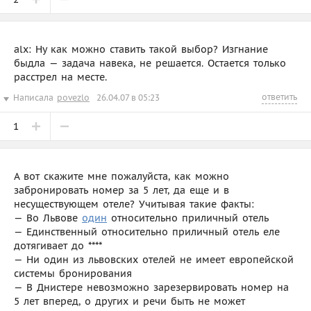
alx: Ну как можно ставить такой выбор? Изгнание
быдла — задача навека, не решается. Остается только
расстрел на месте.
ответить
Написала
povezlo
26.04.07 в 05:23
1
А вот скажите мне пожалуйста, как можно
забронировать номер за 5 лет, да еще и в
несуществующем отеле? Учитывая такие факты:
— Во Львове
один
относительно приличный отель
— Единственный относительно приличный отель еле
дотягивает до ****
— Ни один из львовских отелей не имеет европейской
системы бронирования
— В Днистере невозможно зарезервировать номер на
5 лет вперед, о других и речи быть не может