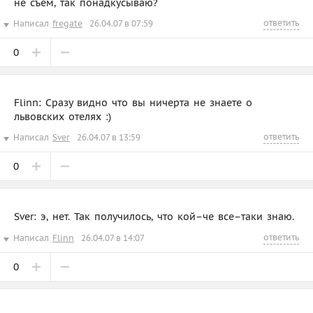
не съем, так понадкусываю?
ответить
Написал
fregate
26.04.07 в 07:59
0
Flinn: Сразу видно что вы ничерта не знаете о
львовских отелях :)
ответить
Написал
Sver
26.04.07 в 13:59
0
Sver: э, нет. Так получилось, что кой–че все–таки знаю.
ответить
Написал
Flinn
26.04.07 в 14:07
0