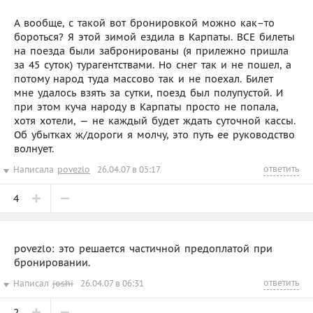
А вообще, с такой вот бронировкой можно как–то
бороться? Я этой зимой ездила в Карпаты. ВСЕ билеты
на поезда были забронированы (я прилежно пришла
за 45 суток) турагентствами. Но снег так и не пошел, а
потому народ туда массово так и не поехал. Билет
мне удалось взять за сутки, поезд был полупустой. И
при этом куча народу в Карпаты просто не попала,
хотя хотели, — не каждый будет ждать суточной кассы.
Об убытках ж/дороги я молчу, это путь ее руководство
волнует.
ответить
Написала
povezlo
26.04.07 в 05:17
4
povezlo: это решается частичной предоплатой при
бронировании.
ответить
Написал
joshi
26.04.07 в 06:31
2