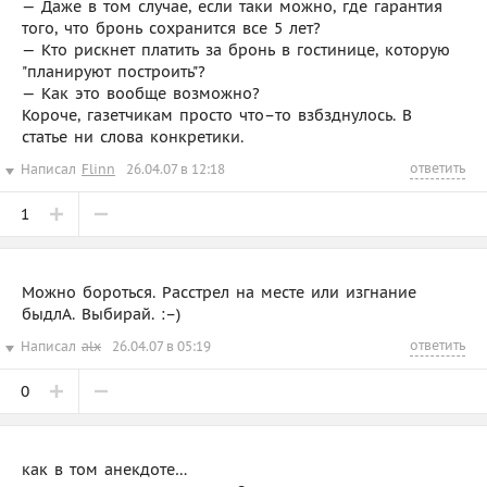
— Даже в том случае, если таки можно, где гарантия
того, что бронь сохранится все 5 лет?
— Кто рискнет платить за бронь в гостинице, которую
"планируют построить"?
— Как это вообще возможно?
Короче, газетчикам просто что–то взбзднулось. В
статье ни слова конкретики.
ответить
Написал
Flinn
26.04.07 в 12:18
1
Можно бороться. Расстрел на месте или изгнание
быдлА. Выбирай. :–)
ответить
Написал
alx
26.04.07 в 05:19
0
как в том анекдоте…