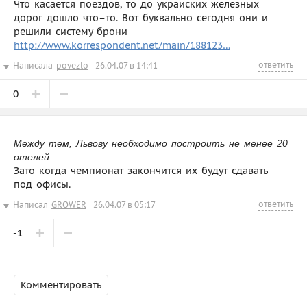
Что касается поездов, то до украиских железных
дорог дошло что–то. Вот буквально сегодня они и
решили систему брони
http://www.korrespondent.net/main/188123…
ответить
Написала
povezlo
26.04.07 в 14:41
0
Между тем, Львову необходимо построить не менее 20
отелей.
Зато когда чемпионат закончится их будут сдавать
под офисы.
ответить
Написал
GROWER
26.04.07 в 05:17
-1
Комментировать