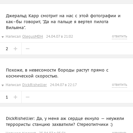
Джеральд Карр смотрит на нас с этой фотографии и
как–бы говорит, "Да на пальце я вертел пилота
Вильяма".
ответить
Написал
OlegusMDH
24.04.07 в 21:02
2
Похоже, в невесомости бороды растут прямо с
космической скоростью.
ответить
Написал
DickRishellier
24.04.07 в 22:17
1
DickRishellier: Да, у меня аж сердце екнуло — неужели
террористы станцию захватили? Стереотипчики :)
ответить