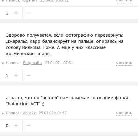
Написал
tigerart
25.04.07 в 05:31
1
Здорово получается, если фотографию перевернуть:
Джеральд Карр балансирует на пальце, опираясь на
голову Вильяма Поже. А еще у них классные
космические штаны.
ответить
Написал
EnigmaRu
25.04.07 в 07:31
1
а на то, что он "вертел" нам намекает название фотки:
"balancing ACT" ;)
ответить
Написал
abraxx
25.04.07 в 04:17
0