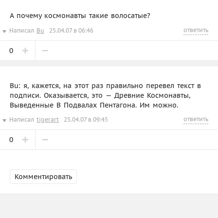
А почему космонавты такие волосатые?
ответить
Написал
Bu
25.04.07 в 06:46
0
Bu: я, кажется, на этот раз правильно перевел текст в
подписи. Оказывается, это — Древние Космонавты,
Выведенные В Подвалах Пентагона. Им можно.
ответить
Написал
tigerart
25.04.07 в 09:45
0
Комментировать