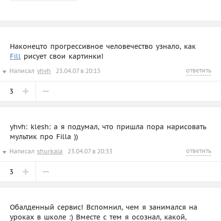
Наконецто прогрессивное человечество узнало, как
Fi
ll
рисует свои картинки!
ответить
Написал
yhvh
23.04.07 в 20:15
3
yhvh: klesh: a я подyмал, что пришла пора нарисовать
мультик про Filla ))
ответить
Написал
shurkala
23.04.07 в 20:33
3
Обалденный сервис! Вспомнил, чем я занимался на
уроках в школе :) Вместе с тем я осознал, какой,