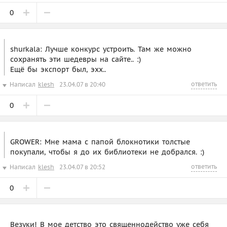
0
shurkala: Лучше конкурс устроить. Там же можно
сохранять эти шедевры на сайте.. :)
Ещё бы экспорт был, эхх..
ответить
Написал
klesh
23.04.07 в 20:40
0
GROWER: Мне мама с папой блокнотики толстые
покупали, чтобы я до их библиотеки не добрался. :)
ответить
Написал
klesh
23.04.07 в 20:52
0
Везуки! В мое детство это священнодейство уже себя