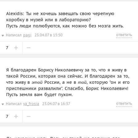
Alexidis: Ты не хочешь завещать свою черепную
коробку в музей или в лабораторию?
Пусть люди полюбуются, как можно без мозга жить.
ответить
Написал
pagi
23.04.07 в 15:50
7
Я благодарен Борису Николаевичу за то, что я живу в
такой России, которая она сейчас. И благодарен за то,
что живу в
России, а не в
, которую "он и его
этой
той
приспешники развалили". Спасибо, Борис Николаевич!
Пусть земля вам будет пухом.
ответить
Написал
ya_frosia
23.04.07 в 16:37
7