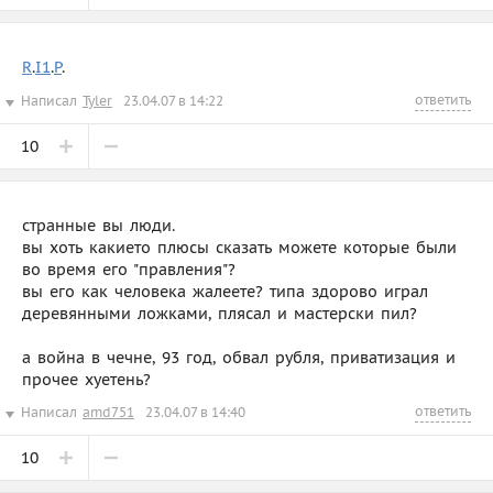
R
.
I1
.
P
.
ответить
Написал
Tyler
23.04.07 в 14:22
10
странные вы люди.
вы хоть какието плюсы сказать можете которые были
во время его "правления"?
вы его как человека жалеете? типа здорово играл
деревянными ложками, плясал и мастерски пил?
а война в чечне, 93 год, обвал рубля, приватизация и
прочее хуетень?
ответить
Написал
amd751
23.04.07 в 14:40
10