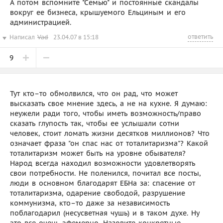
А потом вспомните "Семью" и постоянные скандалы
вокруг ее бизнеса, крышуемого Ельциным и его
администрацией.
ответить
Написал
Vad
23.04.07 в 15:18
9
Тут кто–то обмолвился, что он рад, что может
высказать свое мнение здесь, а не на кухне. Я думаю:
неужели ради того, чтобы иметь возможность/право
сказать глупость так, чтобы ее услышали сотни
человек, стоит ломать жизни десятков миллионов? Что
означает фраза "он спас нас от тоталитаризма"? Какой
тоталитаризм может быть на уровне обывателя?
Народ всегда находил возможности удовлетворять
свои потребности. Не поленился, почитал все посты,
люди в основном благодарят ЕБНа за: спасение от
тоталитаризма, одарение свободой, разрушение
коммунизма, кто–то даже за независимость
поблагодарил (несусветная чушь) и в таком духе. Ну