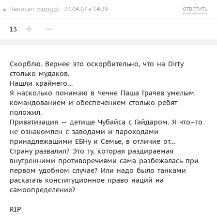
ответить
Написал
mongol
23.04.07 в 14:29
13
Скорблю. Вернее это оскорбительно, что на Dirty
столько мудаков.
Нашли крайнего…
Я насколько понимаю в Чечне Паша Грачев умелым
командованием и обеспечением столько ребят
положил.
Приватизация — детище Чубайса с Гайдаром. Я что–то
не ознакомлен с заводами и пароходами
принадлежащими ЕБНу и Семье, в отличие от…
Страну развалил? Это ту, которая раздираемая
внутренними противоречиями сама разбежалась при
первом удобном случае? Или надо было танками
раскатать конституционное право наций на
самоопределение?
RIP