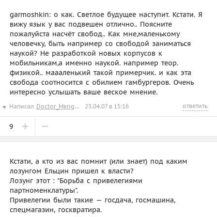
garmoshkin: о как. Светлое будущее наступит. Кстати. Я
вижу язык у вас подвешен отлично.. Поясните
пожалуйста насчёт свобод.. Как мне,маленькому
человечку, быть например со свободой заниматься
наукой? Не разработкой новых корпусов к
мобильникам,а именно наукой. например теор.
физикой.. маааленький такой примерчик. и как эта
свобода соотносится с обилием гамбургеров. Очень
интересно услышать ваше веское мнение.
ответить
Написал
Doctor_Mengele
23.04.07 в 15:16
9
Кстати, а кто из вас помнит (или знает) под каким
лозунгом Ельцин пришел к власти?
Лозунг этот : "Борьба с привелегиями
партноменклатуры".
Привелегии были такие — госдача, госмашина,
спецмагазин, госквратира.