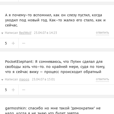
А я почему–то вспомнил, как он слезу пустил, когда
уходил под новый год. Как–то жалко его стало, как и
сейчас.
ответить
Написал
RedWolf
23.04.07 в 14:23
5
PocketElephant: Я сомневаюсь, что Путин сделал для
свободы хоть что–то. по крайней мере, судя по тому,
что я сейчас вижу — процесс происходит обратный
ответить
Написал
maoos
23.04.07 в 15:01
5
garmoshkin: спасибо но мне такой "демократии" не
надо, когда я не знаю что будет завтра.