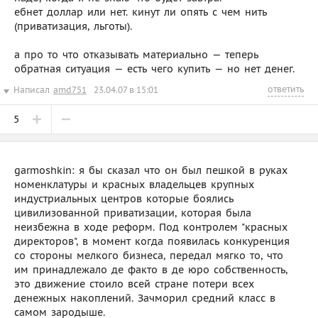
ебнет доллар или нет. кинут ли опять с чем нить
(приватизация, льготы).
а про то что отказывать материально — теперь
обратная ситуация — есть чего купить — но нет денег.
ответить
Написал
amd751
23.04.07 в 15:01
5
garmoshkin: я бы сказал что он был пешкой в руках
номенклатуры и красных владельцев крупных
индустриальных центров которые боялись
цивилизованной приватизации, которая была
неизбежна в ходе реформ. Под контролем "красных
директоров", в момент когда появилась конкуренция
со стороны мелкого бизнеса, передал мягко то, что
им принадлежало де факто в де юро собственность,
это движение стоило всей стране потери всех
денежных накоплений. Зачморил средний класс в
самом зародыше.