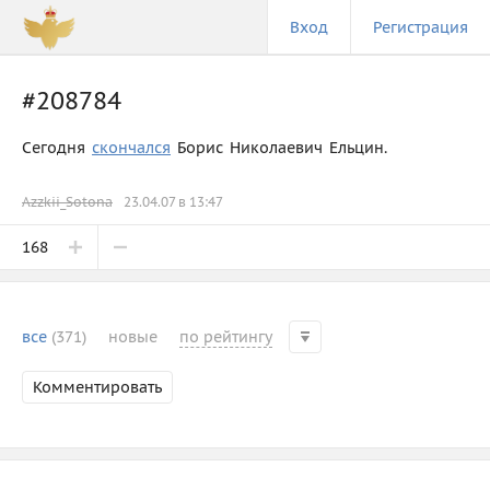
Вход
Регистрация
#208784
Сегодня
скончался
Борис Николаевич Ельцин.
Azzkii_Sotona
23.04.07 в 13:47
168
все
(371)
новые
по рейтингу
Комментировать