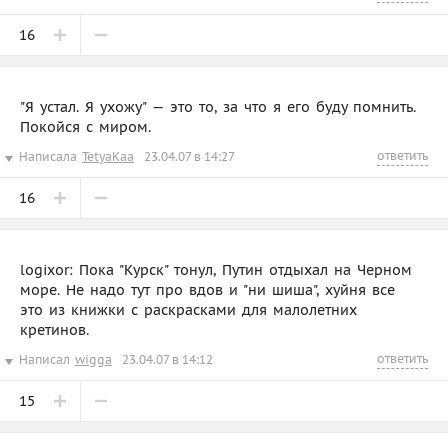
16
"Я устал. Я ухожу" — это то, за что я его буду помнить.
Покойся с миром.
ответить
Написала
TetyaKaa
23.04.07 в 14:27
16
logixor: Пока "Курск" тонул, Путин отдыхал на Черном
море. Не надо тут про вдов и "ни шиша", хуйня все
это из книжки с раскрасками для малолетних
кретинов.
ответить
Написал
wigga
23.04.07 в 14:12
15