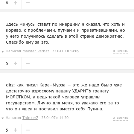
6
Здесь минусы ставят по инерции? Я сказал, что хоть и
коряво, с проблемами, путчами и приватизациями, но
у него получилось сделать в этой стране демократию.
Спасибо ему за это.
ответить
Написал
maister_Pernat
23.04.07 в 14:09
5
dirz: как писал Кара–Мурза — это же надо было уже
достаточно взрослому пацану УДАРИТЬ гранату
МОЛОТКОМ, а ведь такой человек управлял
государством. Лично для меня, то уважаю его за то
что он ушел и поставил вместо себя Путина.
ответить
Написал
ThinkerZ
23.04.07 в 14:20
5