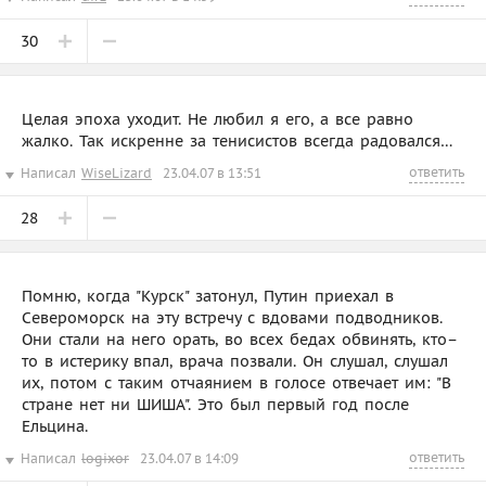
30
Целая эпоха уходит. Не любил я его, а все равно
жалко. Так искренне за тенисистов всегда радовался…
ответить
Написал
WiseLizard
23.04.07 в 13:51
28
Помню, когда "Курск" затонул, Путин приехал в
Североморск на эту встречу с вдовами подводников.
Они стали на него орать, во всех бедах обвинять, кто–
то в истерику впал, врача позвали. Он слушал, слушал
их, потом с таким отчаянием в голосе отвечает им: "В
стране нет ни ШИША". Это был первый год после
Ельцина.
ответить
Написал
logixor
23.04.07 в 14:09