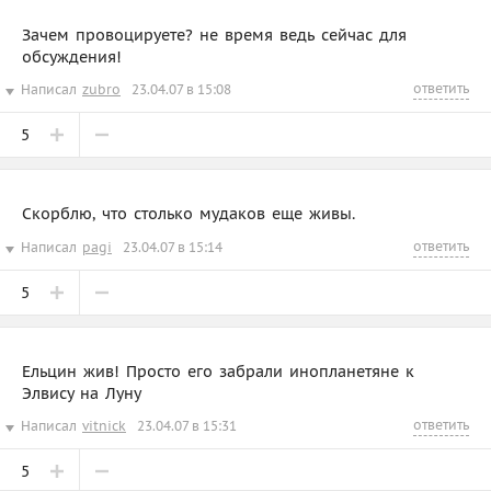
Зачем провоцируете? не время ведь сейчас для
обсуждения!
ответить
Написал
zubro
23.04.07 в 15:08
5
Скорблю, что столько мудаков еще живы.
ответить
Написал
pagi
23.04.07 в 15:14
5
Ельцин жив! Просто его забрали инопланетяне к
Элвису на Луну
ответить
Написал
vitnick
23.04.07 в 15:31
5