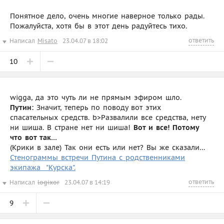
Понятное дело, очень многие наверное только рады.
Пожалуйста, хотя бы в этот день радуйтесь тихо.
ответить
Написал
Misato
23.04.07 в 18:02
10
wigga, да это чуть ли не прямым эфиром шло.
Путин:
Значит, теперь по поводу вот этих
спасательных средств. b>Развалили все средства, нету
ни шиша. В стране нет ни шиша!
Вот и все! Потому
что вот так…
(Крики в зале) Так они есть или нет? Вы же сказали…
Стенограммы встречи Путина с родственниками
экипажа "Курска".
ответить
Написал
logixor
23.04.07 в 14:19
9