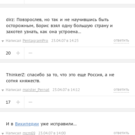
dirz: Повзрослев, но так и не научившись быть
осторожным, Борис взял одну большую страну и
захотел узнать, как она устроена…
ответить
Написал
PentagramPro
23.04.07 в 14:25
20
ThinkerZ: спасибо за то, что это еще Россия, а не
сотня княжеств.
ответить
Написал
maister_Pernat
23.04.07 в 14:12
17
И в
Википедии
уже исправили…
ответить
Написал
mcm69
23.04.07 в 14:00