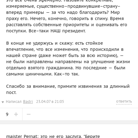
это все очень эфемерно. Назовите конкретные,
измеряемые, существенно–продвинувшие–страну–
вперед примеры — за что надо благодарить? Мир
праху его. Нечего, конечно, говорить в спину. Время
расставлять собственные приоритеты и оценивать его
поступки. Все–таки НАШ президент.
В конце не удержусь и скажу: есть стойкое
впечатление, что все изменения, что происходили в
нашей стране (даже может быть за всю историю), —
не были направлены направлены на улучшение жизни
отдельно взятого гражданина. Но последние — были
самыми циничными. Как–то так.
Спасибо за внимание, примите извинения за длинный
пост.
ответить
Написал
Badri
23.04.07 в 21:05
9
maister_Pernat: это не его заслуга. "Берите