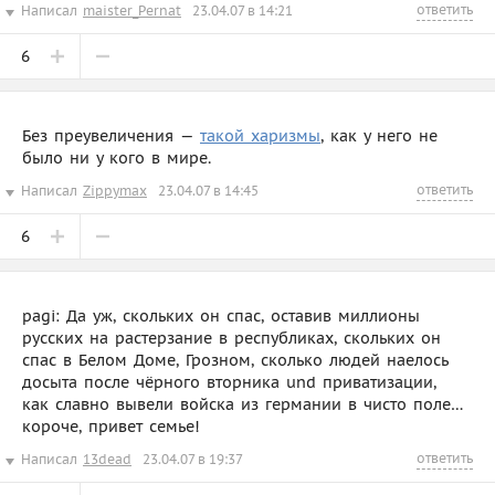
ответить
Написал
maister_Pernat
23.04.07 в 14:21
6
Без преувеличения —
такой харизмы
, как у него не
было ни у кого в мире.
ответить
Написал
Zippymax
23.04.07 в 14:45
6
pagi: Да уж, скольких он спас, оставив миллионы
русских на растерзание в республиках, скольких он
спас в Белом Доме, Грозном, сколько людей наелось
досыта после чёрного вторника und приватизации,
как славно вывели войска из германии в чисто поле…
короче, привет семье!
ответить
Написал
13dead
23.04.07 в 19:37