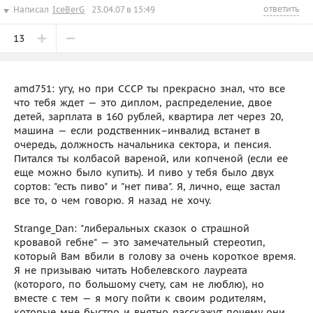
ответить
Написал
IceBerG
23.04.07 в 15:49
13
amd751: угу, но при СССР ты прекрасно знал, что все
что тебя ждет — это диплом, распределение, двое
детей, зарплата в 160 рублей, квартира лет через 20,
машина — если родственник–инвалид встанет в
очередь, должность начальника сектора, и пенсия.
Питался ты колбасой вареной, или копченой (если ее
еще можно было купить). И пиво у тебя было двух
сортов: "есть пиво" и "нет пива". Я, лично, еще застал
все то, о чем говорю. Я назад не хочу.
Strange_Dan: "либеральных сказок о страшной
кровавой гебне" — это замечательный стереотип,
который Вам вбили в голову за очень короткое время.
Я не призываю читать Нобелевского лауреата
(которого, по большому счету, сам не люблю), но
вместе с тем — я могу пойти к своим родителям,
которые мне быстро и внятно расскажут почему они