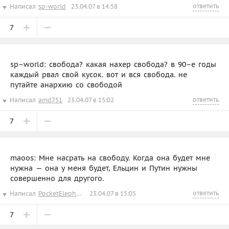
ответить
Написал
sp-world
23.04.07 в 14:58
7
sp–world: свобода? какая нахер свобода? в 90–е годы
каждый рвал свой кусок. вот и вся свобода. не
путайте анархию со свободой
ответить
Написал
amd751
23.04.07 в 15:02
7
maoos: Мне насрать на свободу. Когда она будет мне
нужна — она у меня будет, Ельцин и Путин нужны
совершенно для другого.
ответить
Написал
PocketElephant
23.04.07 в 15:05
7