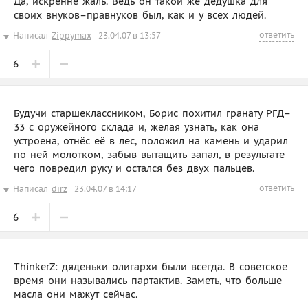
Да, искренне жаль. Ведь он такой же дедушка для
своих внуков–правнуков был, как и у всех людей.
ответить
Написал
Zippymax
23.04.07 в 13:57
6
Будучи старшеклассником, Борис похитил гранату РГД–
33 с оружейного склада и, желая узнать, как она
устроена, отнёс её в лес, положил на камень и ударил
по ней молотком, забыв вытащить запал, в результате
чего повредил руку и остался без двух пальцев.
ответить
Написал
dirz
23.04.07 в 14:17
6
ThinkerZ: дяденьки олигархи были всегда. В советское
время они назывались партактив. Заметь, что больше
масла они мажут сейчас.