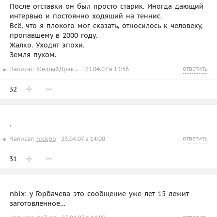
После отставки он был просто старик. Иногда дающий
интервью и постоянно ходящий на теннис.
Всё, что я плохого мог сказать, относилось к человеку,
пропавшему в 2000 году.
Жалко. Уходят эпохи.
Земля пухом.
ответить
Написал
ЖёлтыйДракончикД
23.04.07 в 13:56
32
.
ответить
Написал
nickpo
23.04.07 в 14:00
31
nblx: у Горбачева это сообщение уже лет 15 лежит
заготовленное…