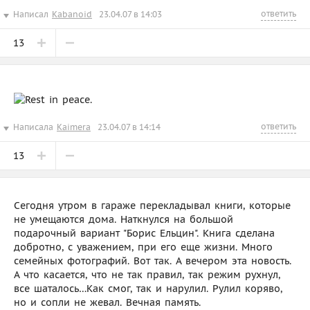
ответить
Написал
Kabanoid
23.04.07 в 14:03
13
ответить
Написала
Kaimera
23.04.07 в 14:14
13
Сегодня утром в гараже перекладывал книги, которые
не умещаются дома. Наткнулся на большой
подарочный вариант "Борис Ельцин". Книга сделана
добротно, с уважением, при его еще жизни. Много
семейных фотографий. Вот так. А вечером эта новость.
А что касается, что не так правил, так режим рухнул,
все шаталось…Как смог, так и нарулил. Рулил коряво,
но и сопли не жевал. Вечная память.