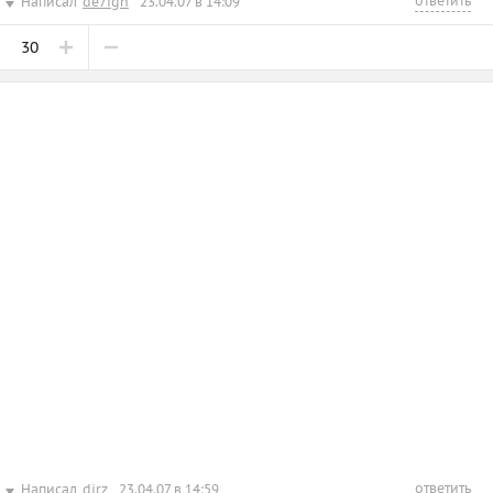
ответить
Написал
de7ign
23.04.07 в 14:09
30
ответить
Написал
dirz
23.04.07 в 14:59