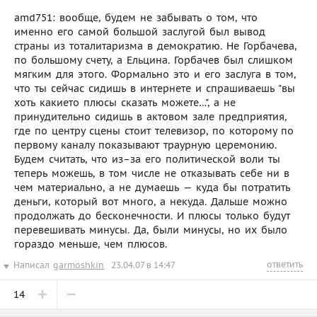
amd751: вообще, будем не забывать о том, что
именно его самой большой заслугой был вывод
страны из тоталитаризма в демократию. Не Горбачева,
по большому счету, а Ельцина. Горбачев был слишком
мягким для этого. Формально это и его заслуга в том,
что ты сейчас сидишь в интернете и спрашиваешь "вы
хоть какието плюсы сказать можете…", а не
принудительно сидишь в актовом зале предприятия,
где по центру сцены стоит телевизор, по которому по
первому каналу показывают траурную церемонию.
Будем считать, что из–за его политической воли ты
теперь можешь, в том числе не отказывать себе ни в
чем материально, а не думаешь — куда бы потратить
деньги, который вот много, а некуда. Дальше можно
продолжать до бесконечности. И плюсы только будут
перевешивать минусы. Да, были минусы, но их было
гораздо меньше, чем плюсов.
ответить
Написал
garmoshkin
23.04.07 в 14:47
14