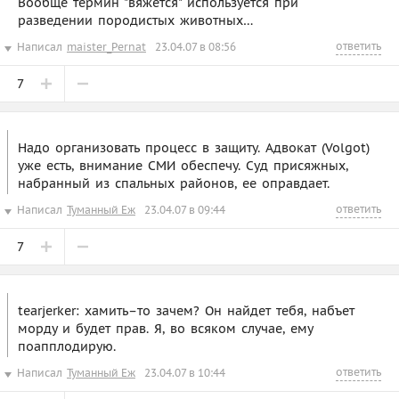
Вообще термин "вяжется" используется при
разведении породистых животных…
ответить
Написал
maister_Pernat
23.04.07 в 08:56
7
Надо организовать процесс в защиту. Адвокат (Volgot)
уже есть, внимание СМИ обеспечу. Суд присяжных,
набранный из спальных районов, ее оправдает.
ответить
Написал
Туманный Еж
23.04.07 в 09:44
7
tearjerker: хамить–то зачем? Он найдет тебя, набъет
морду и будет прав. Я, во всяком случае, ему
поапплодирую.
ответить
Написал
Туманный Еж
23.04.07 в 10:44