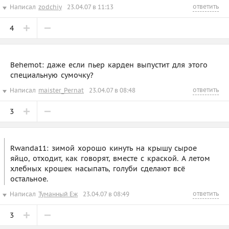
ответить
Написал
zodchiy
23.04.07 в 11:13
4
Behemot: даже если пьер карден выпустит для этого
специальную сумочку?
ответить
Написал
maister_Pernat
23.04.07 в 08:48
3
Rwanda11: зимой хорошо кинуть на крышу сырое
яйцо, отходит, как говорят, вместе с краской. А летом
хлебных крошек насыпать, голуби сделают всё
остальное.
ответить
Написал
Туманный Еж
23.04.07 в 08:49
3