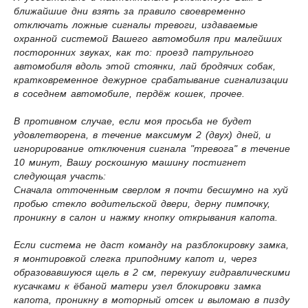
ближайшие дни взять за правило своевременно
отключать ложные сигналы тревоги, издаваемые
охранной системой Вашего автомобиля при малейших
посторонних звуках, как то: проезд патрульного
автомобиля вдоль этой стоянки, лай бродячих собак,
кратковременное дежурное срабатывание сигнализации
в соседнем автомобиле, пердёж кошек, прочее.
В противном случае, если моя просьба не будет
удовлетворена, в течение максимум 2 (двух) дней, и
игнорирование отключения сигнала "тревога" в течение
10 минут, Вашу роскошную машину постигнет
следующая участь:
Сначала отточенным сверлом я почти бесшумно на хуй
пробью стекло водительской двери, дерну пимпочку,
проникну в салон и нажму кнопку открывания капота.
Если система не даст команду на разблокировку замка,
я монтировкой слегка приподниму капот и, через
образовавшуюся щель в 2 см, перекушу гидравлическими
кусачками к ёбаной матери узел блокировки замка
капота, проникну в моторный отсек и выломаю в пизду