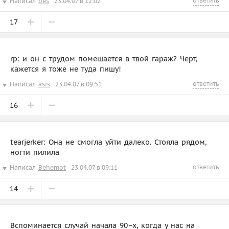
ответить
Написал
bes
23.04.07 в 12:02
17
rp: и он с трудом помещается в твой гараж? Черт,
кажется я тоже не туда пишу!
ответить
Написал
asis
23.04.07 в 09:51
16
tearjerker: Она не смогла уйти далеко. Стояла рядом,
ногти пилила
ответить
Написал
Behemot
23.04.07 в 09:11
14
Вспоминается случай начала 90–х, когда у нас на