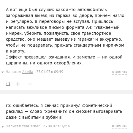
А вот еще был случай: какой–то автолюбитель
загораживал выезд из гаража во дворе, причем нагло
и регулярно. В переговоры не вступал. Пришлось
написать вежливое письмо формата А4: "Уважаемый
имярек, уберите, пожалуйста, свое транспортное
средство, оно мешает выезду из гаража" и аккуратно,
чтобы не поцарапать, прижать стандартным кирпичом
к капоту.
Эффект превзошел ожидания. И заметьте — ни одной
царапины, ни одного оскорбления.
ответить
Написал
Akella
23.04.07 в 09:49
12
rp: ошибаетесь, я сейчас прикинул фонетический
расклад — слово "хреначить" он сможет выговаривать
даже с выбитыми зубами!
ответить
Написал
tearjerker
23.04.07 в 09:54