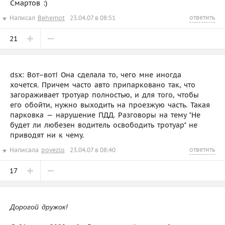
Смартов :)
ответить
Написал
Behemot
23.04.07 в 08:51
21
dsx: Вот–вот! Она сделала то, чего мне иногда
хочется. Причем часто авто припарковано так, что
загораживает тротуар полностью, и для того, чтобы
его обойти, нужно выходить на проезжую часть. Такая
парковка — нарушение ПДД. Разговоры на тему "Не
будет ли любезен водитель освободить тротуар" не
приводят ни к чему.
ответить
Написала
povezlo
23.04.07 в 08:40
17
Дорогой дружок!