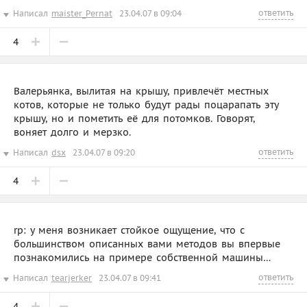
ответить
Написал
maister_Pernat
23.04.07 в 09:04
4
Валерьянка, вылитая на крышу, привлечёт местных
котов, которые не только будут рады поцарапать эту
крышу, но и пометить её для потомков. Говорят,
воняет долго и мерзко.
ответить
Написал
dsx
23.04.07 в 09:20
4
rp: у меня возникает стойкое ощущение, что с
большинством описанных вами методов вы впервые
познакомились на примере собственной машины…
ответить
Написал
tearjerker
23.04.07 в 09:41
4