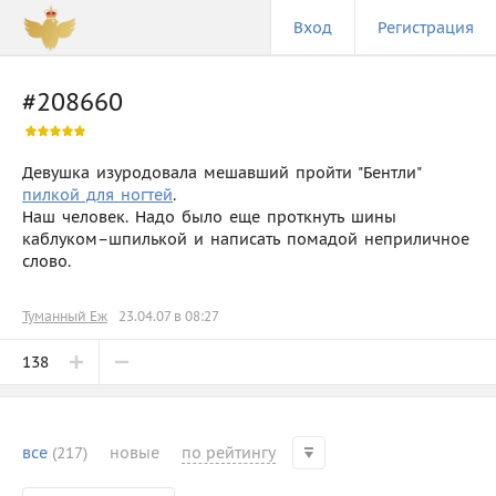
Вход
Регистрация
#208660
Девушка изуродовала мешавший пройти "Бентли"
пилкой для ногтей
.
Наш человек. Надо было еще проткнуть шины
каблуком–шпилькой и написать помадой неприличное
слово.
Туманный Еж
23.04.07 в 08:27
138
все
(217)
новые
по рейтингу