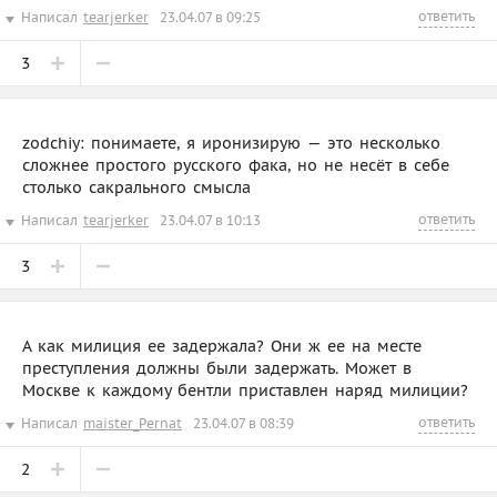
ответить
Написал
tearjerker
23.04.07 в 09:25
3
zodchiy: понимаете, я иронизирую — это несколько
сложнее простого русского фака, но не несёт в себе
столько сакрального смысла
ответить
Написал
tearjerker
23.04.07 в 10:13
3
А как милиция ее задержала? Они ж ее на месте
преступления должны были задержать. Может в
Москве к каждому бентли приставлен наряд милиции?
ответить
Написал
maister_Pernat
23.04.07 в 08:39
2