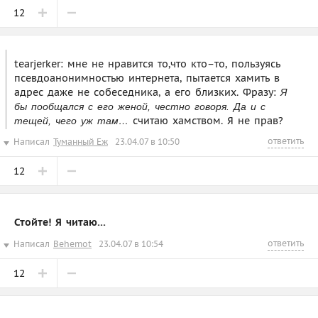
12
tearjerker: мне не нравится то,что кто–то, пользуясь
псевдоанонимностью интернета, пытается хамить в
адрес даже не собеседника, а его близких. Фразу:
Я
бы пообщался с его женой, честно говоря. Да и с
считаю хамством. Я не прав?
тещей, чего уж там…
ответить
Написал
Туманный Еж
23.04.07 в 10:50
12
Стойте! Я читаю…
ответить
Написал
Behemot
23.04.07 в 10:54
12