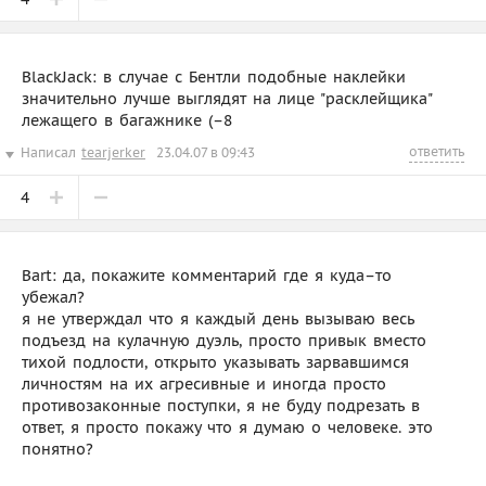
BlackJack: в случае с Бентли подобные наклейки
значительно лучше выглядят на лице "расклейщика"
лежащего в багажнике (–8
ответить
Написал
tearjerker
23.04.07 в 09:43
4
Bart: да, покажите комментарий где я куда–то
убежал?
я не утверждал что я каждый день вызываю весь
подъезд на кулачную дуэль, просто привык вместо
тихой подлости, открыто указывать зарвавшимся
личностям на их агресивные и иногда просто
противозаконные поступки, я не буду подрезать в
ответ, я просто покажу что я думаю о человеке. это
понятно?