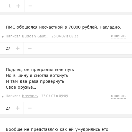
1
ПМС обошолся несчастной в 70000 рублей. Накладно.
ответить
Написал
Buddah_Gautama
23.04.07 в 08:33
27
Подлец, он преградил мне путь
Но в шину я смогла воткнуть
И там два раза провернуть
Свое оружье…
ответить
Написал
brezhnev
23.04.07 в 09:09
27
Вообще не представляю как ей умудрились это