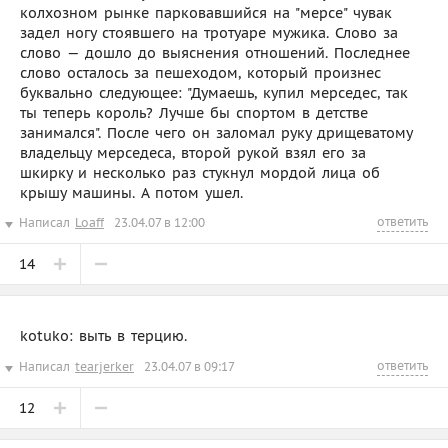
колхозном рынке парковавшийся на "мерсе" чувак
задел ногу стоявшего на тротуаре мужика. Слово за
слово — дошло до выяснения отношений. Последнее
слово осталось за пешеходом, который произнес
буквально следующее: "Думаешь, купил мерседес, так
ты теперь король? Лучше бы спортом в детстве
занимался". После чего он заломал руку дрищеватому
владельцу мерседеса, второй рукой взял его за
шкирку и несколько раз стукнул мордой лица об
крышу машины. А потом ушел.
ответить
Написал
Loaff
23.04.07 в 12:00
14
kotuko: выть в терцию.
ответить
Написал
tearjerker
23.04.07 в 09:17
12