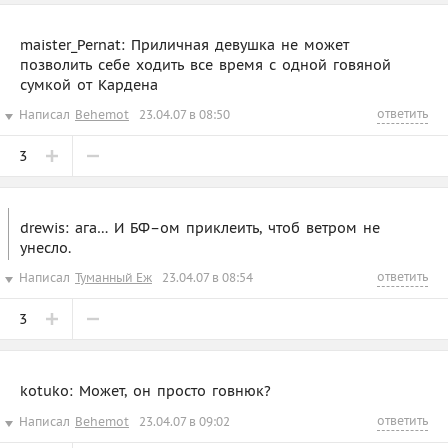
maister_Pernat: Приличная девушка не может
позволить себе ходить все время с одной говяной
сумкой от Кардена
ответить
Написал
Behemot
23.04.07 в 08:50
3
drewis: ага… И БФ–ом приклеить, чтоб ветром не
унесло.
ответить
Написал
Туманный Еж
23.04.07 в 08:54
3
kotuko: Может, он просто говнюк?
ответить
Написал
Behemot
23.04.07 в 09:02