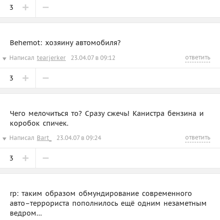
3
Behemot: хозяину автомобиля?
ответить
Написал
tearjerker
23.04.07 в 09:12
3
Чего мелочиться то? Сразу сжечь! Канистра бензина и
коробок спичек.
ответить
Написал
Bart_
23.04.07 в 09:24
3
rp: таким образом обмундирование современного
авто–террориста пополнилось ещё одним незаметным
ведром…