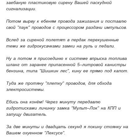
заебаную пластиковую сирену Вашей паскудной
сигнализации.
Потом вырву к ебеням провода зажигания и поставлю
свой "паук" проводов с процессором раздачи импульсов.
Вслед за сиреной полетят в пердак перекушенные
теми же гидрокусачками замки на руль и педали.
Ну а потом я присоединю к системе впрыска топлива
шланг от заранее припасенной 5–литровой канистры
бензина, типа "Шишкин лес", кину ее прямо под капот.
Туда же протяну "плетку" проводов, для обхода
электросистемы.
Ебись она конём! Через минуту передавлю
гидротисками личинку замка "Мульт–Лок" на КПП и
запущу двигатель.
За две минуты и двадцать секунд я покину стоянку на
Вашем охуенном "Лексусе".