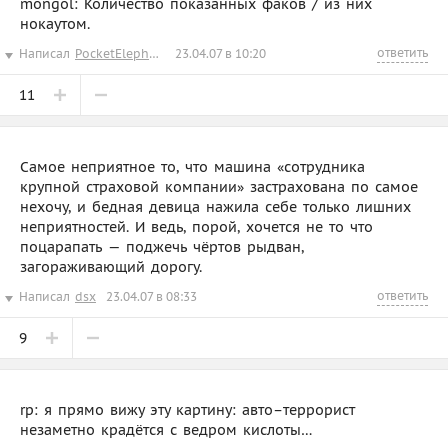
mongol: Количество показанных факов / из них
нокаутом.
ответить
Написал
PocketElephant
23.04.07 в 10:20
11
Самое неприятное то, что машина «сотрудника
крупной страховой компании» застрахована по самое
нехочу, и бедная девица нажила себе только лишних
неприятностей. И ведь, порой, хочется не то что
поцарапать — поджечь чёртов рыдван,
загораживающий дорогу.
ответить
Написал
dsx
23.04.07 в 08:33
9
rp: я прямо вижу эту картину: авто–террорист
незаметно крадётся с ведром кислоты…