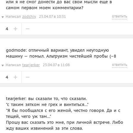
или я не смог донести до вас свои мысли еще в
самом первом моем комментарии?
ответить
Написал
zodchiy
23.04.07 в 10:31
4
godmode: отличный вариант, увидел неугодную
машину — помыл. Альтруизм чистейшей пробы (–8
ответить
Написал
tearjerker
23.04.07 в 11:08
4
tearjerker: вы сказали то, что сказали.
"с таким зятком не грех и винтиться…"
"Я бы пообщался с его женой, честно говоря. Да и с
тещей, чего уж там…"
Прошу вас сказать это мне, при личной встрече. Либо
жду ваших извинений за эти слова.