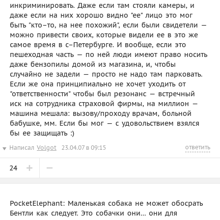
инкриминировать. Даже если там стояли камеры, и
даже если на них хорошо видно "ее" лицо это мог
быть "кто–то, на нее похожий", если были свидетели —
можно привести своих, которые видели ее в это же
самое время в с–Петербурге. И вообще, если это
пешеходная часть — по ней люди имеют право носить
даже бензопилы домой из магазина, и, чтобы
случайно не задели — просто не надо там парковать.
Если же она принципиально не хочет уходить от
"ответственности" чтобы был резонанс — встречный
иск на сотрудника страховой фирмы, на миллион —
машина мешала: вызову/проходу врачам, больной
бабушке, мм. Если бы мог — с удовольствием взялся
бы ее защищать :)
ответить
Написал
Volgot
23.04.07 в 09:15
24
PocketElephant: Маленькая собака не может обосрать
Бентли как следует. Это собачки они… они для