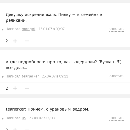
Девушку искренне жаль. Пилку — в семейные
реликвии.
ответить
Написал
mongol
23.04.07 в 09:07
2
А где подробности про то, как задержали? "Вулкан–5",
все дела…
ответить
Написал
tearjerker
23.04.07 в 09:11
2
tearjerker: Причем, с урановым ведром.
ответить
Написал
BS
23.04.07 в 09:17