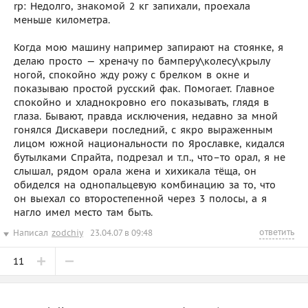
rp: Недолго, знакомой 2 кг запихали, проехала
меньше километра.
Когда мою машину например запирают на стоянке, я
делаю просто — хреначу по бамперу\колесу\крылу
ногой, спокойно жду рожу с брелком в окне и
показываю простой русский фак. Помогает. Главное
спокойно и хладнокровно его показывать, глядя в
глаза. Бывают, правда исключения, недавно за мной
гонялся Дискавери последний, с якро выраженным
лицом южной национальности по Ярославке, кидался
бутылками Спрайта, подрезал и т.п., что–то орал, я не
слышал, рядом орала жена и хихикала тёща, он
обиделся на однопальцевую комбинацию за то, что
он выехал со второстепенной через 3 полосы, а я
нагло имел место там быть.
ответить
Написал
zodchiy
23.04.07 в 09:48
11