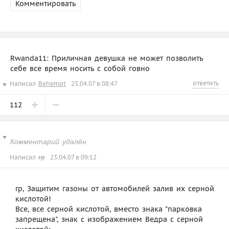
Комментировать
Rwanda11: Приличная девушка не может позволить
себе все время носить с собой говно
ответить
Написал
Behemot
23.04.07 в 08:47
112
Комментарий удалён
Написал
rp
23.04.07 в 09:12
rp, Защитим газоны от автомобилей залив их серной
кислотой!
Все, все серной кислотой, вместо знака "парковка
запрещена", знак с изображением Ведра с серной