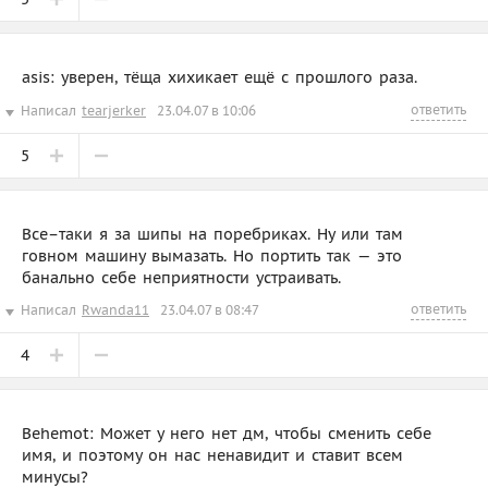
asis: уверен, тёща хихикает ещё с прошлого раза.
ответить
Написал
tearjerker
23.04.07 в 10:06
5
Все–таки я за шипы на поребриках. Ну или там
говном машину вымазать. Но портить так — это
банально себе неприятности устраивать.
ответить
Написал
Rwanda11
23.04.07 в 08:47
4
Behemot: Может у него нет дм, чтобы сменить себе
имя, и поэтому он нас ненавидит и ставит всем
минусы?