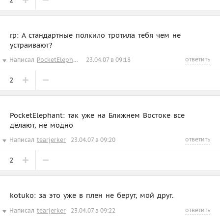
2
rp: А стандартные полкило тротила тебя чем не
устраивают?
ответить
Написал
PocketElephant
23.04.07 в 09:18
2
PocketElephant: так уже на Ближнем Востоке все
делают, не модно
ответить
Написал
tearjerker
23.04.07 в 09:20
2
kotuko: за это уже в плен не берут, мой друг.
ответить
Написал
tearjerker
23.04.07 в 09:22