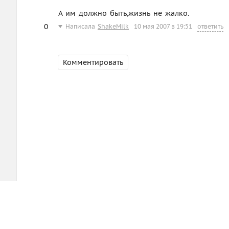
А им должно быть,жизнь не жалко.
0
Написала
ShakeMilk
10 мая 2007 в 19:51
ответить
Комментировать
d3.ru
Помощь