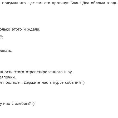
м подумал что щас там его проткнут. Блин! Два облома в од
олько этого и ждали.
ть
ивать.
нности этого отрепетированного шоу.
ряпочки.
ет больше… Держите нас в курсе событий :)
у них с хлебом? :)