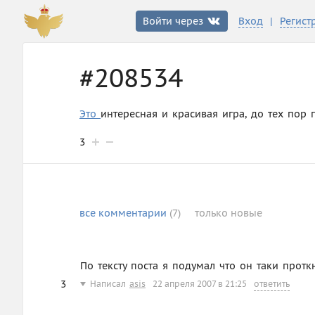
|
Войти через
Вход
Регист
#208534
Это
интересная и красивая игра, до тех пор 
3
все
комментарии
(7)
только
новые
По тексту поста я подумал что он таки протк
3
Написал
asis
22 апреля 2007 в 21:25
ответить