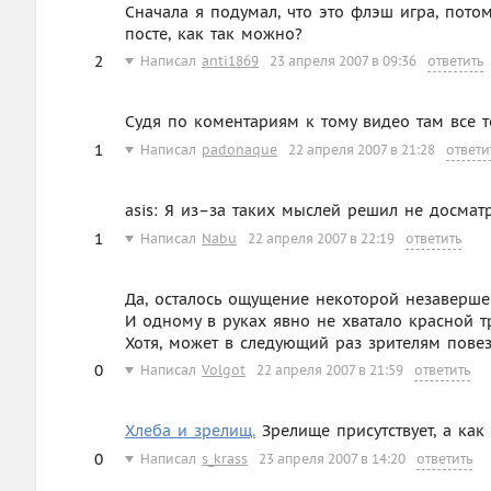
Сначала я подумал, что это флэш игра, пото
посте, как так можно?
2
Написал
anti1869
23 апреля 2007 в 09:36
ответить
Судя по коментариям к тому видео там все т
1
Написал
padonaque
22 апреля 2007 в 21:28
ответи
asis: Я из–за таких мыслей решил не досматр
1
Написал
Nabu
22 апреля 2007 в 22:19
ответить
Да, осталось ощущение некоторой незаверше
И одному в руках явно не хватало красной т
Хотя, может в следующий раз зрителям повез
0
Написал
Volgot
22 апреля 2007 в 21:59
ответить
Хлеба и зрелищ.
Зрелище присутствует, а как 
0
Написал
s_krass
23 апреля 2007 в 14:20
ответить