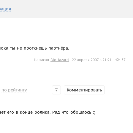
рация
пока ты не проткнешь партнёра.
Написал
BioHazard
22 апреля 2007 в 21:21
57
по рейтингу
Комментировать
нет его в конце ролика. Рад что обошлось :)